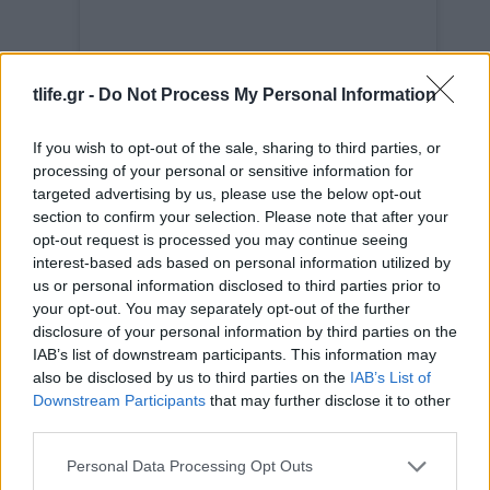
tlife.gr -
Do Not Process My Personal Information
If you wish to opt-out of the sale, sharing to third parties, or
processing of your personal or sensitive information for
targeted advertising by us, please use the below opt-out
section to confirm your selection. Please note that after your
Η δημοσίευση κοινοποιήθηκε από το χρήστη Sara (@the.good_taste)
opt-out request is processed you may continue seeing
interest-based ads based on personal information utilized by
us or personal information disclosed to third parties prior to
Οι ψάθινες πλεκτές τσάντες
δεν είναι
your opt-out. You may separately opt-out of the further
μόνο για την παραλία. Φέτος
disclosure of your personal information by third parties on the
συνοδεύουν φορέματα, tailored
IAB’s list of downstream participants. This information may
παντελόνια και total white looks,
also be disclosed by us to third parties on the
IAB’s List of
δίνοντας στο city style μια
Downstream Participants
that may further disclose it to other
third parties.
ανεπιτήδευτη καλοκαιρινή διάθεση.
Please note that this website/app uses one or more Google
Personal Data Processing Opt Outs
Αυτή την εβδομάδα άφησε το styling να
services and may gather and store information including but