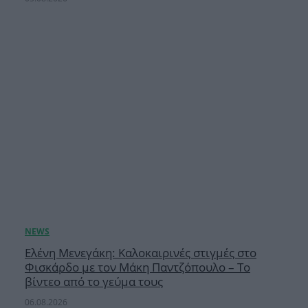
Ελένη Μενεγάκη: Καλοκαιρινές στιγμές στο
Φισκάρδο με τον Μάκη Παντζόπουλο – Το
βίντεο από το γεύμα τους
06.08.2026