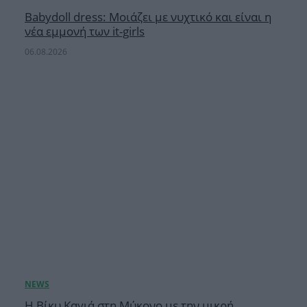
Babydoll dress: Μοιάζει με νυχτικό και είναι η
νέα εμμονή των it-girls
06.08.2026
Η Βίκυ Καγιά στη Μύκονο με την μικρή