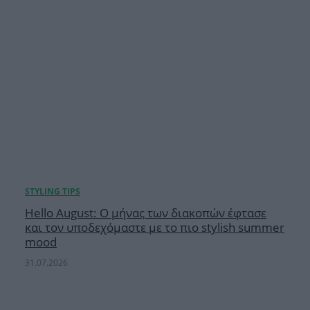
Hello August: Ο μήνας των διακοπών έφτασε
και τον υποδεχόμαστε με το πιο stylish summer
mood
31.07.2026