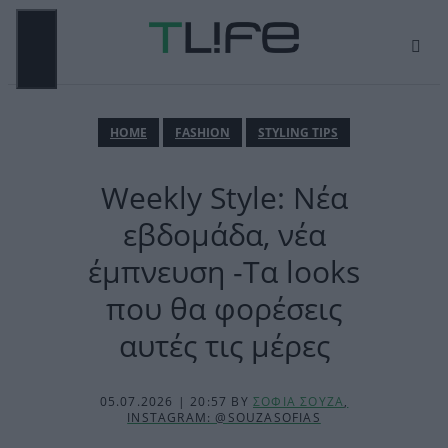
Μετάβαση
σε
περιεχόμενο
ΜΕΝΟΎ
ΗΟΜΕ
FASHION
STYLING TIPS
Weekly Style: Νέα
εβδομάδα, νέα
έμπνευση -Τα looks
που θα φορέσεις
αυτές τις μέρες
05.07.2026 | 20:57
BY
ΣΟΦΙΑ ΣΟΥΖΑ
,
INSTAGRAM: @SOUZASOFIAS