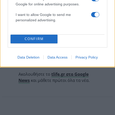
Google for online advertising purposes.
I want to allow Google to send me
personalized advertising.
CONFIRM
Follow us on
facebook
twitter
Instagram
TikTok
Data Deletion
Data Access
Privacy Policy
Ακολουθήστε το
tlife.gr στο Google
News
και μάθετε πρώτοι όλα τα νέα.