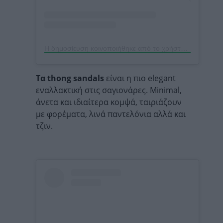
Η δημοσίευση κοινοποιήθηκε από το χρήστη Viky Rader (@vikyrader)
Τα thong sandals
είναι η πιο elegant
εναλλακτική στις σαγιονάρες. Minimal,
άνετα και ιδιαίτερα κομψά, ταιριάζουν
με φορέματα, λινά παντελόνια αλλά και
τζιν.