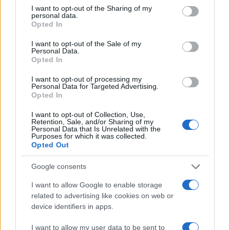
γίνει πιο χαλαρό, πιο δημιουργικό και
not limited to your visit or usage behaviour. You may click to
I want to opt-out of the Sharing of my
πιο προσωπικό. Τα πιο ωραία
personal data.
grant or deny consent to Google and its third-party tags to
Opted In
καλοκαιρινά looks είναι εκείνα που
use your data for below specified purposes in below Google
δείχνουν ανεπιτήδευτα, σαν να
consent section.
I want to opt-out of the Sale of my
Personal Data.
δημιουργήθηκαν χωρίς προσπάθεια —
Opted In
ενώ στην πραγματικότητα κρύβουν τις
πιο έξυπνες στιλιστικές επιλογές.
I want to opt-out of processing my
Personal Data for Targeted Advertising.
Opted In
I want to opt-out of Collection, Use,
ΔΙΑΦΗΜΙΣΗ
Retention, Sale, and/or Sharing of my
Personal Data that Is Unrelated with the
Purposes for which it was collected.
Opted Out
Google consents
I want to allow Google to enable storage
related to advertising like cookies on web or
device identifiers in apps.
I want to allow my user data to be sent to