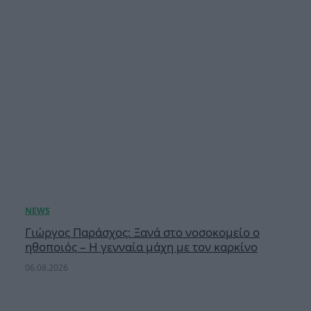
Γιώργος Παράσχος: Ξανά στο νοσοκομείο ο
ηθοποιός – Η γενναία μάχη με τον καρκίνο
06.08.2026