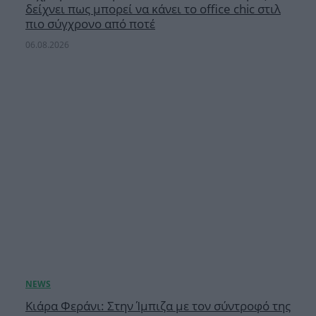
δείχνει πως μπορεί να κάνει το office chic στιλ
πιο σύγχρονο από ποτέ
06.08.2026
Κιάρα Φεράνι: Στην Ίμπιζα με τον σύντροφό της