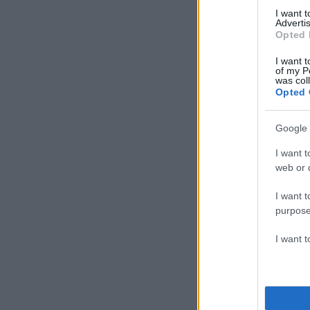
I want 
Advertis
Opted 
I want t
of my P
was col
Opted 
Google 
I want t
web or d
Gingham 
I want t
purpose
I want 