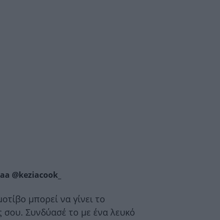
aa @keziacook_
οτίβο μπορεί να γίνει το
 σου. Συνδύασέ το με ένα λευκό