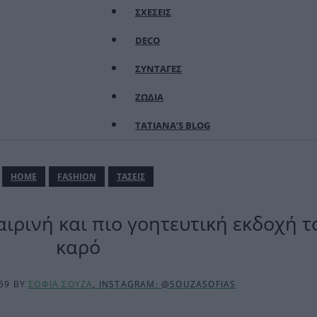
ΣΧΕΣΕΙΣ
DECO
ΣΥΝΤΑΓΕΣ
ΖΩΔΙΑ
TATIANA’S BLOG
ΗΟΜΕ
FASHION
ΤΑΣΕΙΣ
αιρινή και πιο γοητευτική εκδοχή τ
καρό
:59
BY
ΣΟΦΙΑ ΣΟΥΖΑ
, INSTAGRAM: @SOUZASOFIAS