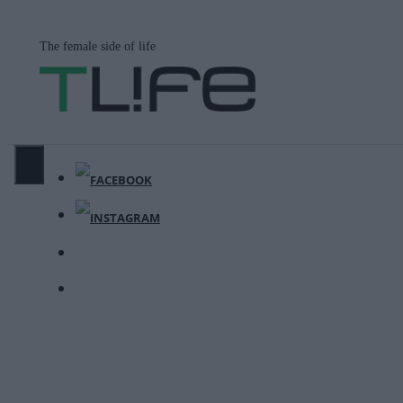
Μετάβαση
σε
The female side of life
περιεχόμενο
ΜΕΝΟΎ