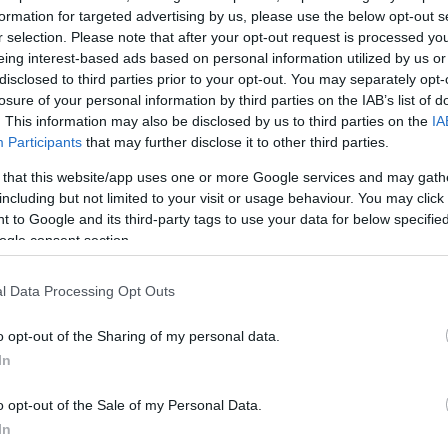
formation for targeted advertising by us, please use the below opt-out s
ΔΙΑΦΗ
έφτεσαι αυτόματα χειμερινά
r selection. Please note that after your opt-out request is processed y
 στιγμή να γνωρίσεις την πιο
eing interest-based ads based on personal information utilized by us or
disclosed to third parties prior to your opt-out. You may separately opt-
ham, το μικρό καρό μοτίβο που
losure of your personal information by third parties on the IAB’s list of
έμελες διακοπές, επιστρέφει
. This information may also be disclosed by us to third parties on the
IA
ις μας μια ρομαντική, φρέσκια και
Participants
that may further disclose it to other third parties.
 that this website/app uses one or more Google services and may gath
including but not limited to your visit or usage behaviour. You may click 
το gingham έχει καταφέρει να
 to Google and its third-party tags to use your data for below specifi
s γιατί συνδυάζεται εύκολα και
ogle consent section.
ιο απλά outfits. Από φορέματα
το print που κάνει κάθε
l Data Processing Opt Outs
ενδιαφέρον χωρίς ιδιαίτερη
o opt-out of the Sharing of my personal data.
In
ΗΜΙΣΗ
o opt-out of the Sale of my Personal Data.
In