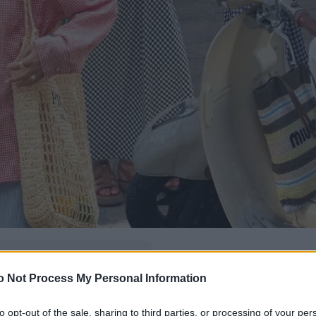
δώ
και πρόσθεσέ μας
o Not Process My Personal Information
εις πιο συχνά
to opt-out of the sale, sharing to third parties, or processing of your per