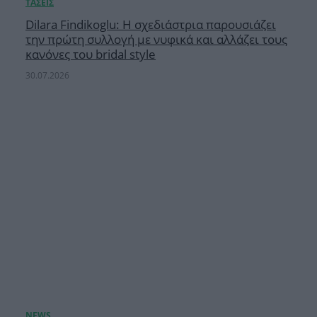
Dilara Findikoglu: Η σχεδιάστρια παρουσιάζει
την πρώτη συλλογή με νυφικά και αλλάζει τους
κανόνες του bridal style
30.07.2026