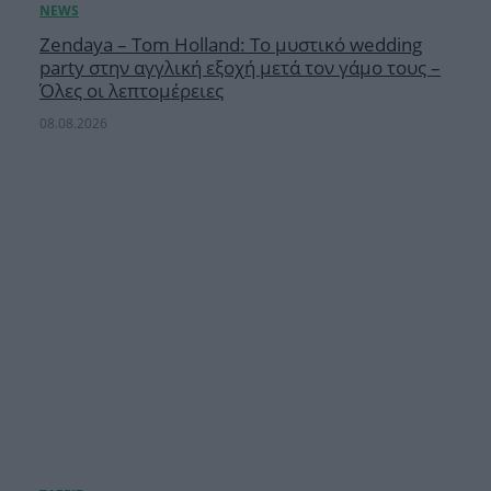
Zendaya – Tom Holland: Το μυστικό wedding
party στην αγγλική εξοχή μετά τον γάμο τους –
Όλες οι λεπτομέρειες
08.08.2026