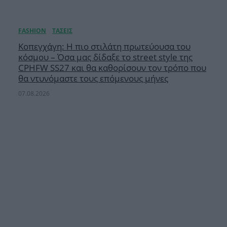
Κοπεγχάγη: Η πιο στιλάτη πρωτεύουσα του
κόσμου – Όσα μας δίδαξε το street style της
CPHFW SS27 και θα καθορίσουν τον τρόπο που
θα ντυνόμαστε τους επόμενους μήνες
07.08.2026