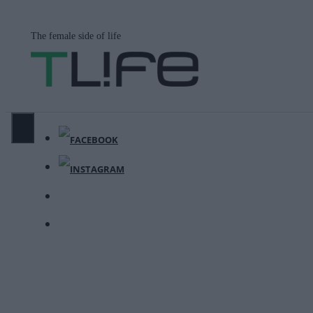
Μετάβαση
σε
The female side of life
περιεχόμενο
ΜΕΝΟΎ