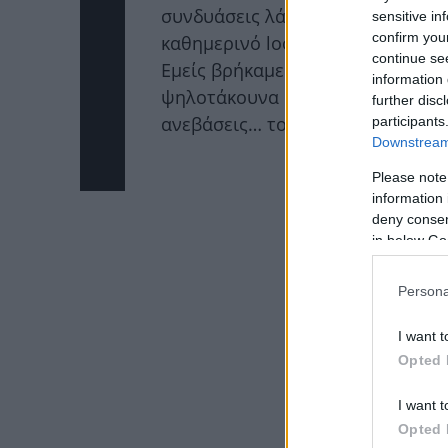
συνδυάσεις λάθος αλλά και να α
sensitive in
confirm you
καθημερινό look.
continue se
Εμείς βρήκαμε και σου παρουσιά
information 
ψηλοτάκουνα με έκπτωση από -50
further disc
ανεβάσεις… το καλοκαιρινό σου σ
participants
Downstream 
Please note
information 
deny consent
in below Go
Persona
I want t
Opted 
I want t
Opted 