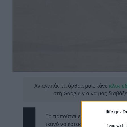
Αν αγαπάς τα άρθρα μας, κάνε
κλικ ε
στη Google για να μας διαβάζ
tlife.gr -
D
Το παπούτσι είναι το θεμέλιο κάθ
ικανό να καταστρέψει ακόμα και 
If you wish 