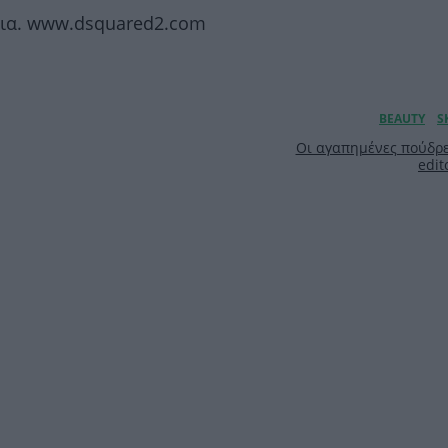
ρια. www.dsquared2.com
Οι αγαπημένες πούδρε
edit