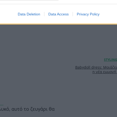
Data Deletion
Data Access
Privacy Policy
Babydoll dress: Μοιάζει
η νέα εμμονή 
λυκό, αυτό το ζευγάρι θα