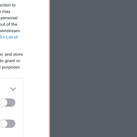
ection to
ou may
 personal
out of the
 downstream
B’s List of
er and store
to grant or
ed purposes