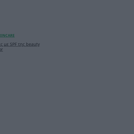
ς με SPF της beauty
or