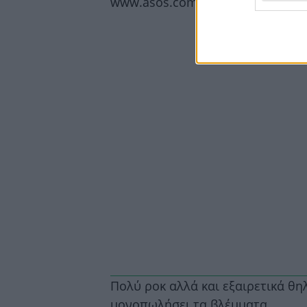
www.asos.com
Πολύ ροκ αλλά και εξαιρετικά θη
μονοπωλήσει τα βλέμματα.