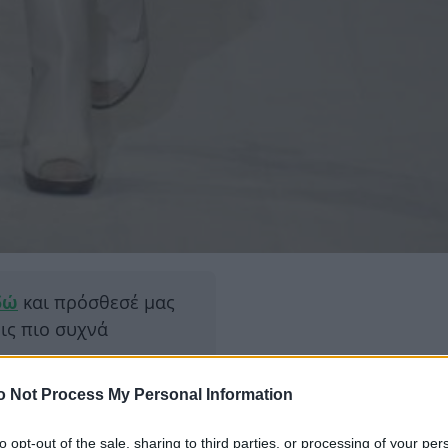
δώ
και πρόσθεσέ μας
εις πιο συχνά
o Not Process My Personal Information
ΔΙΑΦΗ
ε ντυσίματος. Είναι
το τέλειο φόρεμα αν το
to opt-out of the sale, sharing to third parties, or processing of your per