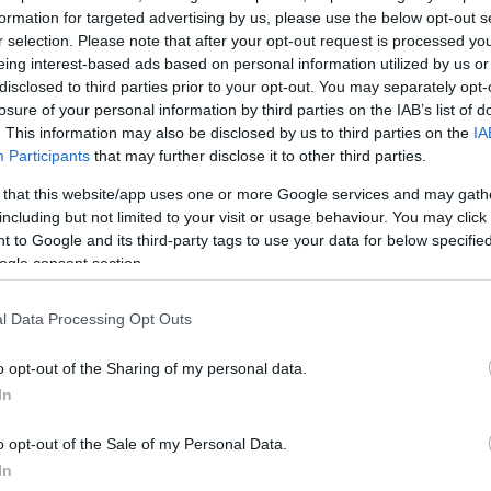
πογειώσει ένα απλό
formation for targeted advertising by us, please use the below opt-out s
r selection. Please note that after your opt-out request is processed y
eing interest-based ads based on personal information utilized by us or
ζουμε 5 καλοκαιρινά
disclosed to third parties prior to your opt-out. You may separately opt-
% έως -75% για να
losure of your personal information by third parties on the IAB’s list of
τιλ.
. This information may also be disclosed by us to third parties on the
IA
Participants
that may further disclose it to other third parties.
 that this website/app uses one or more Google services and may gath
including but not limited to your visit or usage behaviour. You may click 
 to Google and its third-party tags to use your data for below specifi
ogle consent section.
l Data Processing Opt Outs
o opt-out of the Sharing of my personal data.
In
o opt-out of the Sale of my Personal Data.
In