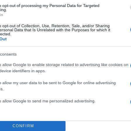
to opt-out of processing my Personal Data for Targeted
ing.
νική επιλογή. Ένα
In
ά καλοκαίρια.
o opt-out of Collection, Use, Retention, Sale, and/or Sharing
ersonal Data that Is Unrelated with the Purposes for which it
lected.
Out
consents
o allow Google to enable storage related to advertising like cookies on
evice identifiers in apps.
o allow my user data to be sent to Google for online advertising
s.
to allow Google to send me personalized advertising.
TOP STO
, Steve Madden,
CONFIRM