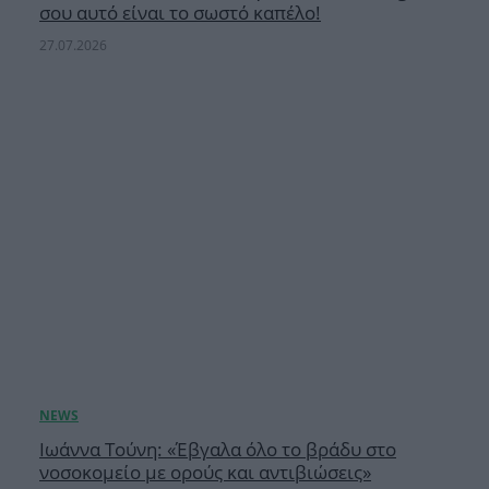
σου αυτό είναι το σωστό καπέλο!
27.07.2026
Ιωάννα Τούνη: «Έβγαλα όλο το βράδυ στο
νοσοκομείο με ορούς και αντιβιώσεις»