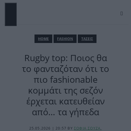
Μετάβαση
σε
περιεχόμενο
ΜΕΝΟΎ
ΗΟΜΕ
FASHION
ΤΑΣΕΙΣ
Rugby top: Ποιος θα
το φανταζόταν ότι το
πιο fashionable
κομμάτι της σεζόν
έρχεται κατευθείαν
από… τα γήπεδα
25.05.2026 | 20:57
BY
ΣΟΦΙΑ ΣΟΥΖΑ
,