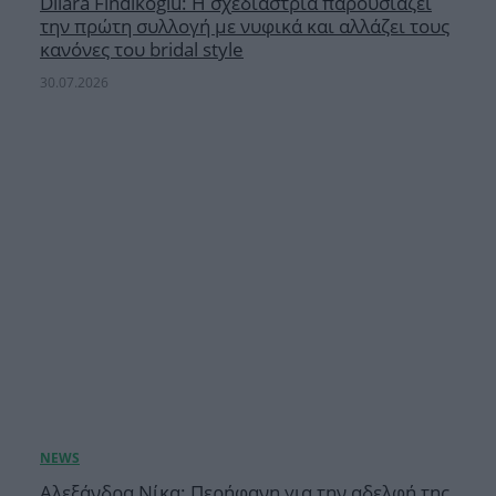
Dilara Findikoglu: Η σχεδιάστρια παρουσιάζει
την πρώτη συλλογή με νυφικά και αλλάζει τους
κανόνες του bridal style
30.07.2026
Αλεξάνδρα Νίκα: Περήφανη για την αδελφή της