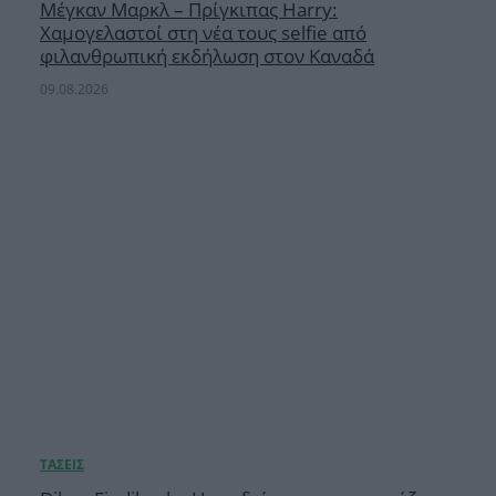
Μέγκαν Μαρκλ – Πρίγκιπας Harry:
Χαμογελαστοί στη νέα τους selfie από
φιλανθρωπική εκδήλωση στον Καναδά
09.08.2026