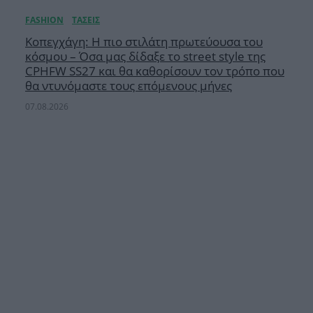
Κοπεγχάγη: Η πιο στιλάτη πρωτεύουσα του
κόσμου – Όσα μας δίδαξε το street style της
CPHFW SS27 και θα καθορίσουν τον τρόπο που
θα ντυνόμαστε τους επόμενους μήνες
07.08.2026