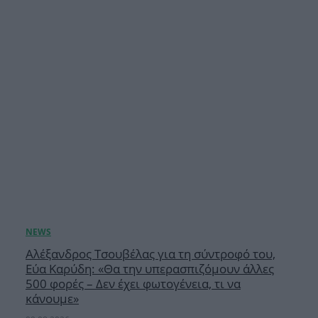
Αλέξανδρος Τσουβέλας για τη σύντροφό του,
Εύα Καρύδη: «Θα την υπερασπιζόμουν άλλες
500 φορές – Δεν έχει φωτογένεια, τι να
κάνουμε»