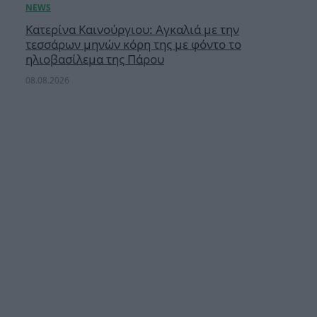
Κατερίνα Καινούργιου: Αγκαλιά με την
τεσσάρων μηνών κόρη της με φόντο το
ηλιοβασίλεμα της Πάρου
08.08.2026