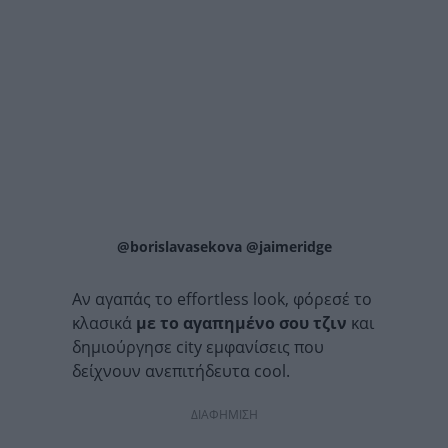
@borislavasekova @jaimeridge
Αν αγαπάς το effortless look, φόρεσέ το
κλασικά
με το αγαπημένο σου τζιν
και
δημιούργησε city εμφανίσεις που
δείχνουν ανεπιτήδευτα cool.
ΔΙΑΦΗΜΙΣΗ