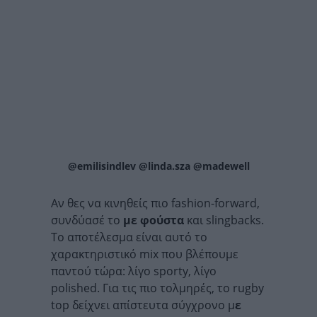
@emilisindlev @linda.sza @madewell
Αν θες να κινηθείς πιο fashion-forward,
συνδύασέ το
με φούστα
και slingbacks.
Το αποτέλεσμα είναι αυτό το
χαρακτηριστικό mix που βλέπουμε
παντού τώρα: λίγο sporty, λίγο
polished. Για τις πιο τολμηρές, το rugby
top δείχνει απίστευτα σύγχρονο μ
ε