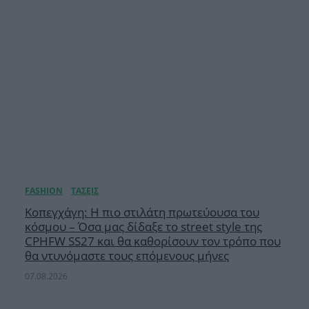
Κοπεγχάγη: Η πιο στιλάτη πρωτεύουσα του
κόσμου – Όσα μας δίδαξε το street style της
CPHFW SS27 και θα καθορίσουν τον τρόπο που
θα ντυνόμαστε τους επόμενους μήνες
07.08.2026