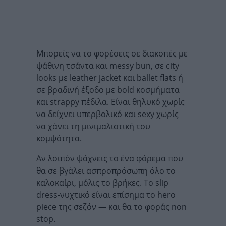
Μπορείς να το φορέσεις σε διακοπές με
ψάθινη τσάντα και messy bun, σε city
looks με leather jacket και ballet flats ή
σε βραδινή έξοδο με bold κοσμήματα
και strappy πέδιλα. Είναι θηλυκό χωρίς
να δείχνει υπερβολικό και sexy χωρίς
να χάνει τη μινιμαλιστική του
κομψότητα.
Αν λοιπόν ψάχνεις το ένα φόρεμα που
θα σε βγάλει ασπροπρόσωπη όλο το
καλοκαίρι, μόλις το βρήκες. Το slip
dress-νυχτικό είναι επίσημα το hero
piece της σεζόν — και θα το φοράς non
stop.