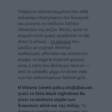
Υπάρχουν κάποια κομμάτια που κάθε
καλοκαίρι επιστρέφουν πιο δυναμικά
και γίνονται το απόλυτο fashion
obsession της σεζόν. Φέτος, αυτό το
κομμάτι είναι χωρίς αμφιβολία το slip
dress ή αλλιώς…
το φόρεμα
που
μοιάζει με νυχτικό. Minimal,
αισθησιακό, effortless και απίστευτα
κομψό, το lingerie-inspired φόρεμα
είναι η τάση που βλέπουμε παντού —
από τα catwalks μέχρι το street style
των πιο καλοντυμένων fashion girls.
Η Vittoria Ceretti μόλις επιβεβαίωσε
γιατί το little black nightdress θα
γίνει το απόλυτο staple των
διακοπών αλλά και της πόλης
. Το
διάσημο μοντέλο και σύντροφος του