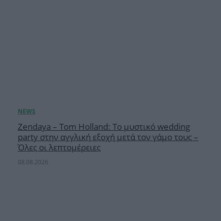
Zendaya – Tom Holland: Το μυστικό wedding
party στην αγγλική εξοχή μετά τον γάμο τους –
Όλες οι λεπτομέρειες
08.08.2026