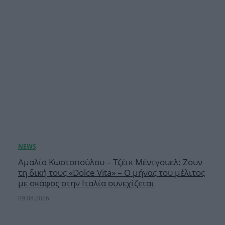
Αμαλία Κωστοπούλου – Τζέικ Μέντγουελ: Ζουν
τη δική τους «Dolce Vita» – Ο μήνας του μέλιτος
με σκάφος στην Ιταλία συνεχίζεται
09.08.2026