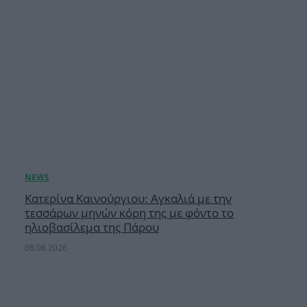
Κατερίνα Καινούργιου: Αγκαλιά με την
τεσσάρων μηνών κόρη της με φόντο το
ηλιοβασίλεμα της Πάρου
08.08.2026