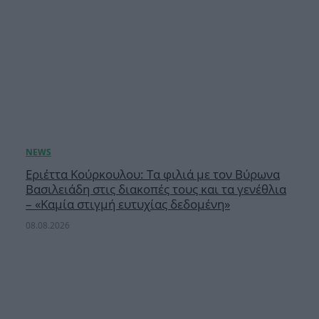
Εριέττα Κούρκουλου: Τα φιλιά με τον Βύρωνα
Βασιλειάδη στις διακοπές τους και τα γενέθλια
– «Καμία στιγμή ευτυχίας δεδομένη»
08.08.2026