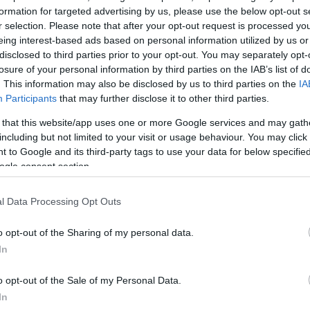
formation for targeted advertising by us, please use the below opt-out s
ΔΙΑΦΗ
υ μια μοναδική αύρα
r selection. Please note that after your opt-out request is processed y
eing interest-based ads based on personal information utilized by us or
γκαρνταρόμπα. Οι ζεστές
disclosed to third parties prior to your opt-out. You may separately opt-
νίσεις που συνδυάζουν
losure of your personal information by third parties on the IAB’s list of
 Αν αναζητάς το ιδανικό
. This information may also be disclosed by us to third parties on the
IA
ινή μόδα προσφέρει
Participants
that may further disclose it to other third parties.
έξοδος μπορεί εύκολα να
 that this website/app uses one or more Google services and may gath
πική επίδειξη υψηλού στιλ.
including but not limited to your visit or usage behaviour. You may click 
 to Google and its third-party tags to use your data for below specifi
ίνα που θα αναδείξουν με
ogle consent section.
l Data Processing Opt Outs
 φορέματα
ν κομψότητα
o opt-out of the Sharing of my personal data.
In
υ εμφανίσεις
o opt-out of the Sale of my Personal Data.
In
 την κομψότητα στις