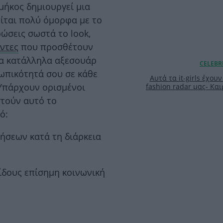
μήκος δημιουργεί μια
είται πολύ όμορφα με το
ρώσεις σωστά το look,
ντες
που προσθέτουν
Τα κατάλληλα αξεσουάρ
ωπικότητά σου σε κάθε
Αυτά τα it-girls έχου
Υπάρχουν ορισμένοι
fashion radar μας- Και
στούν αυτό το
ό:
ήσεων κατά τη διάρκεια
ίδους επίσημη κοινωνική