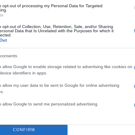
πό την εξαιρετικά απαλή
to opt-out of processing my Personal Data for Targeted
ing.
 τους. Αυτό το ανάλαφρο
In
ώμα, δημιουργώντας μια
o opt-out of Collection, Use, Retention, Sale, and/or Sharing
ε κάθε σου βήμα. Για τις
ersonal Data that Is Unrelated with the Purposes for which it
lected.
τα συγκεκριμένα
βραδινά
Out
 λύση για να ξεχωρίσεις
ς με ευκολία ανάμεσα σε
consents
ο διαχρονικές, κλασικές
o allow Google to enable storage related to advertising like cookies on
ποικιλία προϊόντων σε
evice identifiers in apps.
ατάστημα modivo.gr για
o allow my user data to be sent to Google for online advertising
s.
to allow Google to send me personalized advertising.
CONFIRM