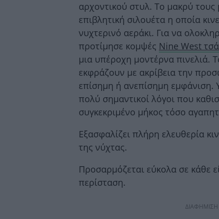
αρχοντικού στυλ. Το μακρύ τους 
επιβλητική σιλουέτα η οποία κιν
νυχτερινό αεράκι. Για να ολοκλη
προτίμησε κομψές
Nine West τσά
μια υπέροχη μοντέρνα πινελιά. 
εκφράζουν με ακρίβεια την προσ
επίσημη ή ανεπίσημη εμφάνιση. 
πολύ σημαντικοί λόγοι που καθι
συγκεκριμένο μήκος τόσο αγαπητ
Εξασφαλίζει πλήρη ελευθερία κιν
της νύχτας.
Προσαρμόζεται εύκολα σε κάθε ε
περίσταση.
ΔΙΑΦΗΜΙΣΗ