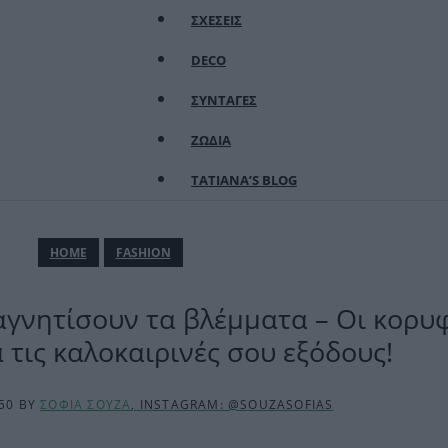
ΣΧΕΣΕΙΣ
DECO
ΣΥΝΤΑΓΕΣ
ΖΩΔΙΑ
TATIANA’S BLOG
ΗΟΜΕ
FASHION
γνητίσουν τα βλέμματα – Οι κορυφ
 τις καλοκαιρινές σου εξόδους!
:50
BY
ΣΟΦΙΑ ΣΟΥΖΑ
, INSTAGRAM: @SOUZASOFIAS