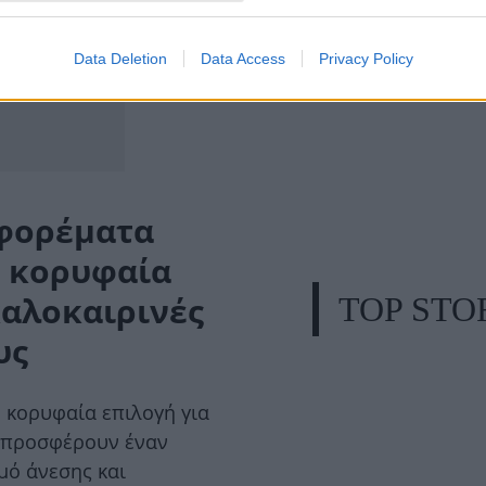
Data Deletion
Data Access
Privacy Policy
 φορέματα
 κορυφαία
καλοκαιρινές
TOP STO
υς
 κορυφαία επιλογή για
ή προσφέρουν έναν
ό άνεσης και