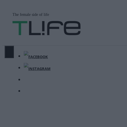
Μετάβαση
σε
The female side of life
περιεχόμενο
ΜΕΝΟΎ