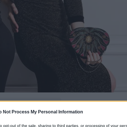
δώ
και πρόσθεσέ μας
o Not Process My Personal Information
εις πιο συχνά
to opt-out of the sale, sharing to third parties, or processing of your per