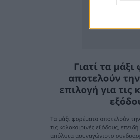
Γιατί τα μάξι
αποτελούν την
επιλογή για τις 
εξόδο
Τα μάξι φορέματα αποτελούν την
τις καλοκαιρινές εξόδους, επειδ
απόλυτα ασυναγώνιστο συνδυασμ