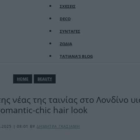
ΣΧΕΣΕΙΣ
DECO
ΣΥΝΤΑΓΕΣ
ΖΩΔΙΑ
TATIANA’S BLOG
ΗΟΜΕ
BEAUTY
της νέας της ταινίας στο Λονδίνο υ
romantic-chic hair look
4.2025 | 08:01
BY
ΔΗΜΗΤΡΑ ΓΚΑΣΙΑΜΗ