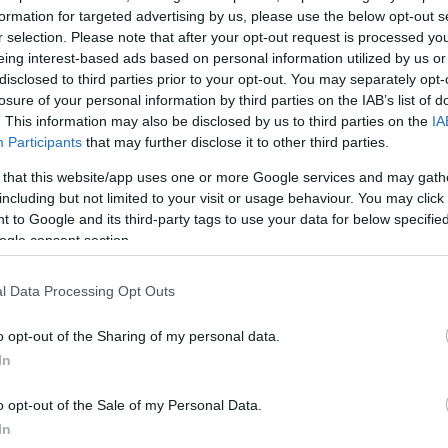
formation for targeted advertising by us, please use the below opt-out s
ΔΙΑΦΗ
ίνο με αφορμή την πρεμιέρα της
r selection. Please note that after your opt-out request is processed y
eing interest-based ads based on personal information utilized by us or
Favor». Για την ακρίβεια, από την
disclosed to third parties prior to your opt-out. You may separately opt-
ο press tour μαζί με τους
losure of your personal information by third parties on the IAB’s list of
rick και Henry Golding.
. This information may also be disclosed by us to third parties on the
IA
Participants
that may further disclose it to other third parties.
 στα ρομαντικά και ρετρό
 that this website/app uses one or more Google services and may gath
 ροζ και γήινες αποχρώσεις στο
including but not limited to your visit or usage behaviour. You may click 
ημένες της συνήθειες υιοθέτησε
 to Google and its third-party tags to use your data for below specifi
look που θα λατρέψεις.
ogle consent section.
l Data Processing Opt Outs
ΗΜΙΣΗ
o opt-out of the Sharing of my personal data.
In
o opt-out of the Sale of my Personal Data.
In