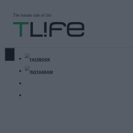
Μετάβαση
σε
The female side of life
περιεχόμενο
ΜΕΝΟΎ