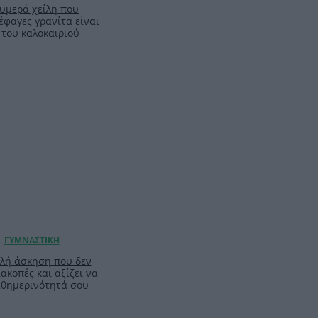
ζουμερά χείλη που
έφαγες γρανίτα είναι
 του καλοκαιριού
απλή άσκηση που δεν
ιακοπές και αξίζει να
καθημερινότητά σου