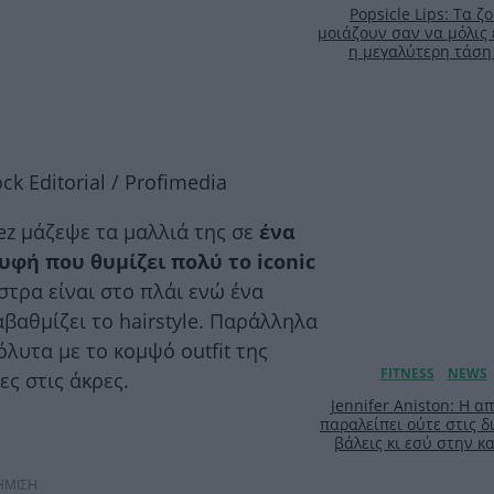
Popsicle Lips: Τα 
μοιάζουν σαν να μόλις 
η μεγαλύτερη τάση
ock Editorial / Profimedia
epez μάζεψε τα μαλλιά της σε
ένα
υφή που θυμίζει πολύ το iconic
τρα είναι στο πλάι ενώ ένα
βαθμίζει το hairstyle. Παράλληλα
όλυτα με το κομψό outfit της
ες στις άκρες.
Jennifer Aniston: Η 
παραλείπει ούτε στις δ
βάλεις κι εσύ στην 
ΗΜΙΣΗ