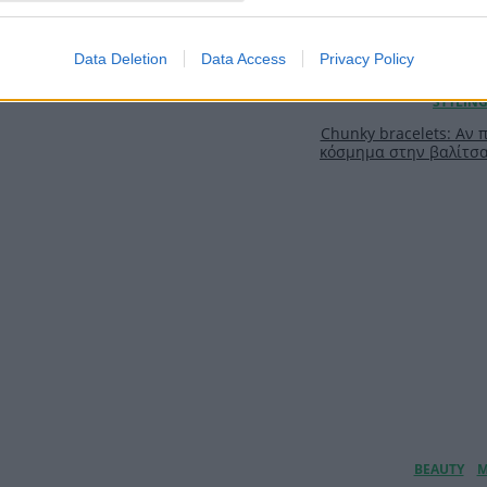
Data Deletion
Data Access
Privacy Policy
Chunky bracelets: Αν 
κόσμημα στην βαλίτσα 