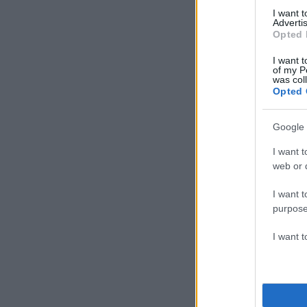
I want 
Advertis
Opted 
I want t
of my P
was col
Opted 
Google 
I want t
web or d
I want t
purpose
I want 