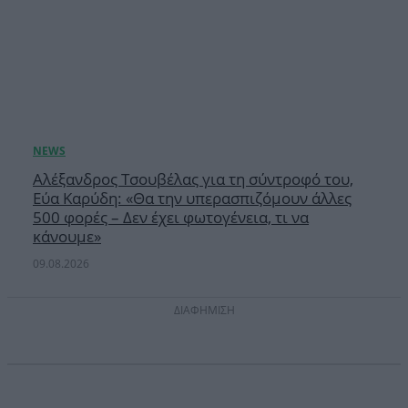
Αλέξανδρος Τσουβέλας για τη σύντροφό του,
Εύα Καρύδη: «Θα την υπερασπιζόμουν άλλες
500 φορές – Δεν έχει φωτογένεια, τι να
κάνουμε»
09.08.2026
ΔΙΑΦΗΜΙΣΗ