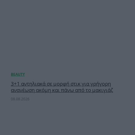
3+1 αντηλιακά σε μορφή στικ για γρήγορη
ανανέωση ακόμη και πάνω από το μακιγιάζ
08.08.2026