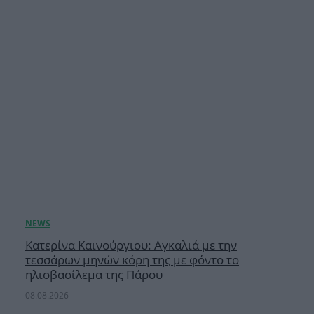
Κατερίνα Καινούργιου: Αγκαλιά με την
τεσσάρων μηνών κόρη της με φόντο το
ηλιοβασίλεμα της Πάρου
08.08.2026