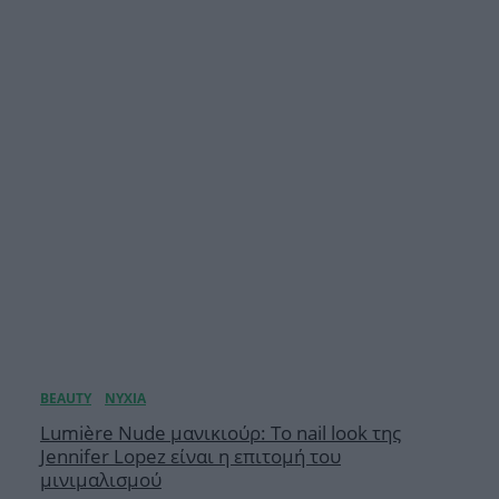
Lumière Nude μανικιούρ: Το nail look της
Jennifer Lopez είναι η επιτομή του
μινιμαλισμού