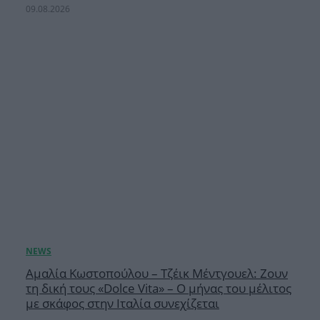
09.08.2026
Αμαλία Κωστοπούλου – Τζέικ Μέντγουελ: Ζουν
τη δική τους «Dolce Vita» – Ο μήνας του μέλιτος
με σκάφος στην Ιταλία συνεχίζεται