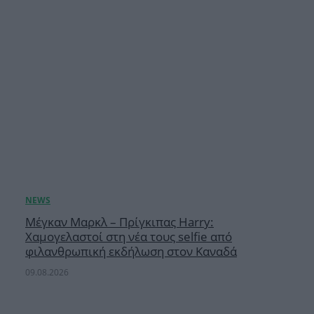
Μέγκαν Μαρκλ – Πρίγκιπας Harry:
Χαμογελαστοί στη νέα τους selfie από
φιλανθρωπική εκδήλωση στον Καναδά
09.08.2026