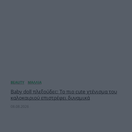
Baby doll πλεξούδες: Το πιο cute χτένισμα του
καλοκαιριού επιστρέφει δυναμικά
08.08.2026