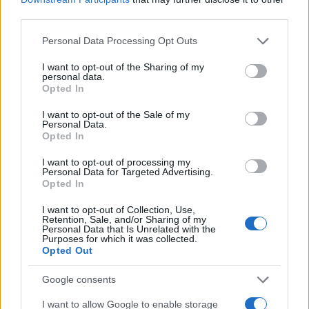
third parties.
Please note that this website/app uses one or more Google
Personal Data Processing Opt Outs
services and may gather and store information including but
not limited to your visit or usage behaviour. You may click to
I want to opt-out of the Sharing of my
personal data.
grant or deny consent to Google and its third-party tags to
Opted In
use your data for below specified purposes in below Google
consent section.
I want to opt-out of the Sale of my
Personal Data.
Opted In
I want to opt-out of processing my
Personal Data for Targeted Advertising.
Opted In
I want to opt-out of Collection, Use,
Retention, Sale, and/or Sharing of my
Personal Data that Is Unrelated with the
Purposes for which it was collected.
Opted Out
Google consents
I want to allow Google to enable storage