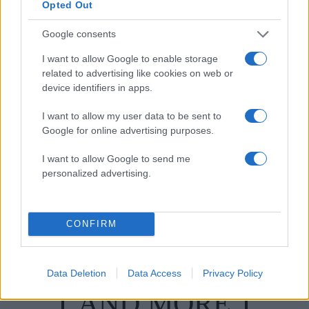
Opted Out
Google consents
I want to allow Google to enable storage
related to advertising like cookies on web or
device identifiers in apps.
Στέφανος Τσιτσιπάς: Οι τρυφερές στιγμές με
I want to allow my user data to be sent to
την καλλονή σύντροφό του, Kristen Thoms
Google for online advertising purposes.
08.08.2026
I want to allow Google to send me
personalized advertising.
ΔΙΑΦΗΜΙΣΗ
CONFIRM
Data Deletion
Data Access
Privacy Policy
AND MORE