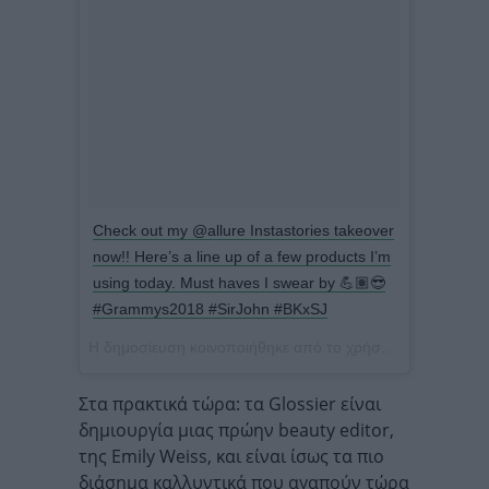
Check out my @allure Instastories takeover
now!! Here’s a line up of a few products I’m
using today. Must haves I swear by 💪🏽😎
#Grammys2018 #SirJohn #BKxSJ
Η δημοσίευση κοινοποιήθηκε από το χρήστη
S I R J O H 
Στα πρακτικά τώρα: τα Glossier είναι
δημιουργία μιας πρώην beauty editor,
της Emily Weiss, και είναι ίσως τα πιο
διάσημα καλλυντικά που αγαπούν τώρα