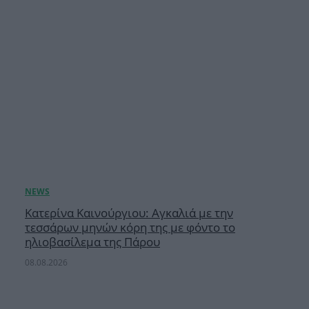
Κατερίνα Καινούργιου: Αγκαλιά με την
τεσσάρων μηνών κόρη της με φόντο το
ηλιοβασίλεμα της Πάρου
08.08.2026