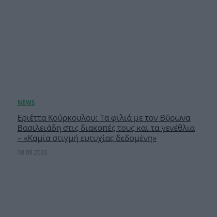
Εριέττα Κούρκουλου: Τα φιλιά με τον Βύρωνα
Βασιλειάδη στις διακοπές τους και τα γενέθλια
– «Καμία στιγμή ευτυχίας δεδομένη»
08.08.2026