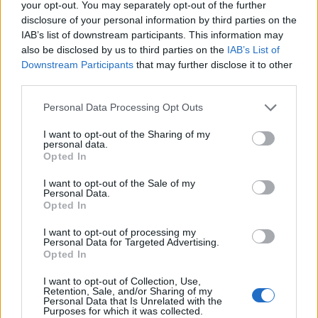
your opt-out. You may separately opt-out of the further
disclosure of your personal information by third parties on the
IAB’s list of downstream participants. This information may
also be disclosed by us to third parties on the
IAB’s List of
Downstream Participants
that may further disclose it to other
third parties.
Please note that this website/app uses one or more Google
Personal Data Processing Opt Outs
services and may gather and store information including but
Khloé Kardashian: Με το απόλυτο curly
not limited to your visit or usage behaviour. You may click to
I want to opt-out of the Sharing of my
χτένισμα και caramel-honey ανταύγειες
personal data.
grant or deny consent to Google and its third-party tags to
Opted In
use your data for below specified purposes in below Google
07.08.2026
consent section.
I want to opt-out of the Sale of my
Personal Data.
Opted In
I want to opt-out of processing my
Personal Data for Targeted Advertising.
Opted In
I want to opt-out of Collection, Use,
Retention, Sale, and/or Sharing of my
Personal Data that Is Unrelated with the
Purposes for which it was collected.