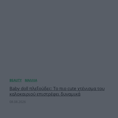
Baby doll πλεξούδες: Το πιο cute χτένισμα του
καλοκαιριού επιστρέφει δυναμικά
08.08.2026