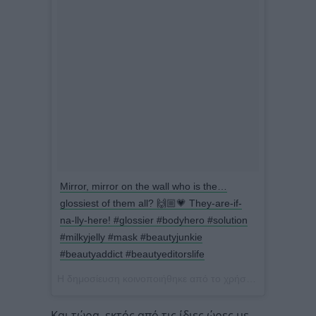
Mirror, mirror on the wall who is the…
glossiest of them all? 🙌🏼💗 They-are-if-
na-lly-here! #glossier #bodyhero #solution
#milkyjelly #mask #beautyjunkie
#beautyaddict #beautyeditorslife
Η δημοσίευση κοινοποιήθηκε από το χρήστη
Natasha Ber
Και τώρα, εκτός από τις ίδιες ώρες με