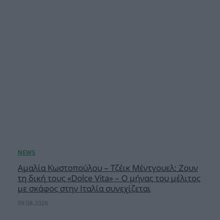
Αμαλία Κωστοπούλου – Τζέικ Μέντγουελ: Ζουν
τη δική τους «Dolce Vita» – Ο μήνας του μέλιτος
με σκάφος στην Ιταλία συνεχίζεται
09.08.2026