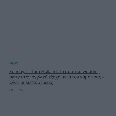
Zendaya – Tom Holland: Το μυστικό wedding
party στην αγγλική εξοχή μετά τον γάμο τους –
Όλες οι λεπτομέρειες
08.08.2026