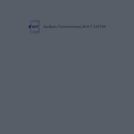
Αριθμός Πιστοποίησης Μ.Η.Τ.232164