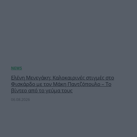
Ελένη Μενεγάκη: Καλοκαιρινές στιγμές στο
Φισκάρδο με τον Μάκη Παντζόπουλο – Το
βίντεο από το γεύμα τους
06.08.2026