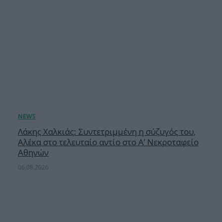
Λάκης Χαλκιάς: Συντετριμμένη η σύζυγός του,
Αλέκα στο τελευταίο αντίο στο Α’ Νεκροταφείο
Αθηνών
06.08.2026