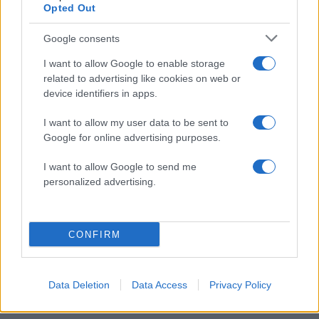
Opted Out
Google consents
I want to allow Google to enable storage
related to advertising like cookies on web or
device identifiers in apps.
I want to allow my user data to be sent to
Google for online advertising purposes.
I want to allow Google to send me
personalized advertising.
Γαρυφαλλιά Καληφώνη: Από τα Κουφονήσια
στην Πάρο για διακοπές, χωρίς τον Χρήστο
Μάστορα – Φωτογραφίες
CONFIRM
06.08.2026
Data Deletion
Data Access
Privacy Policy