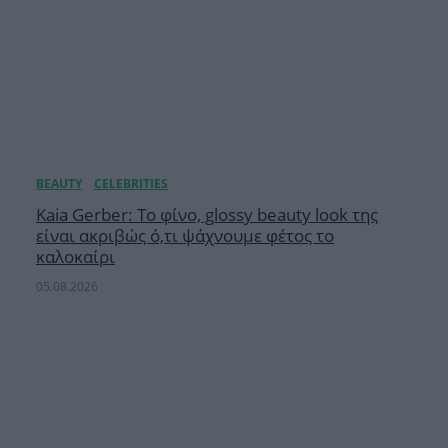
Κaia Gerber: Το φίνο, glossy beauty look της
είναι ακριβώς ό,τι ψάχνουμε φέτος το
καλοκαίρι
05.08.2026