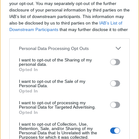
your opt-out. You may separately opt-out of the further
disclosure of your personal information by third parties on the
IAB’s list of downstream participants. This information may
also be disclosed by us to third parties on the
IAB’s List of
Downstream Participants
that may further disclose it to other
third parties.
Please note that this website/app uses one or more Google
Personal Data Processing Opt Outs
services and may gather and store information including but
not limited to your visit or usage behaviour. You may click to
I want to opt-out of the Sharing of my
personal data.
grant or deny consent to Google and its third-party tags to
Opted In
use your data for below specified purposes in below Google
consent section.
I want to opt-out of the Sale of my
Personal Data.
Anya Taylor-Joy: Αποχωρίστηκε τα μακριά
Opted In
μαλλιά της και υιοθέτησε ένα micro bob για
I want to opt-out of processing my
χάρη του νέου της ρόλου
Personal Data for Targeted Advertising.
Opted In
06.08.2026
I want to opt-out of Collection, Use,
Retention, Sale, and/or Sharing of my
Personal Data that Is Unrelated with the
Purposes for which it was collected.