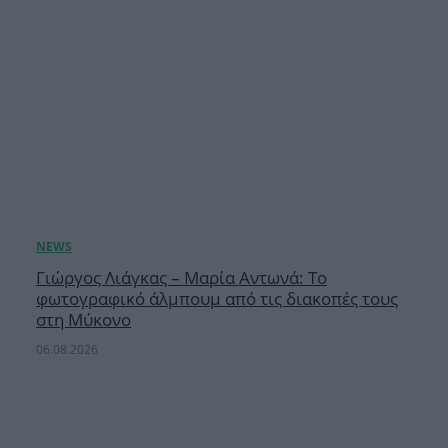
Γιώργος Λιάγκας – Μαρία Αντωνά: Το
φωτογραφικό άλμπουμ από τις διακοπές τους
στη Μύκονο
06.08.2026