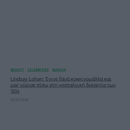
Lindsay Lohan: Έγινε ξανά κοκκινομάλλα και
μας γύρισε πίσω στη νοσταλγική δεκαετία των
’00s
06.08.2026