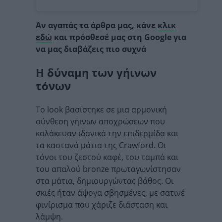
Αν αγαπάς τα άρθρα μας, κάνε
κλικ
εδώ
και πρόσθεσέ μας στη Google για
να μας διαβάζεις πιο συχνά
Η δύναμη των γήινων
τόνων
Το look βασίστηκε σε μια αρμονική
σύνθεση γήινων αποχρώσεων που
κολάκευαν ιδανικά την επιδερμίδα και
τα καστανά μάτια της Crawford. Οι
τόνοι του ζεστού καφέ, του ταμπά και
του απαλού bronze πρωταγωνίστησαν
στα μάτια, δημιουργώντας βάθος. Οι
σκιές ήταν άψογα σβησμένες, με σατινέ
φινίρισμα που χάριζε διάσταση και
λάμψη.