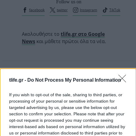
Follow us on
facebook
twitter
Instagram
TikTok
Ακολουθήστε το
tlife.gr στο Google
News
και μάθετε πρώτοι όλα τα νέα.
tlife.gr -
Do Not Process My Personal Information
READ MORE
If you wish to opt-out of the sale, sharing to third parties, or
processing of your personal or sensitive information for
targeted advertising by us, please use the below opt-out
section to confirm your selection. Please note that after your
opt-out request is processed you may continue seeing
interest-based ads based on personal information utilized by
us or personal information disclosed to third parties prior to