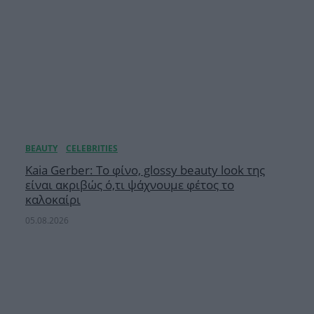
Κaia Gerber: Το φίνο, glossy beauty look της
είναι ακριβώς ό,τι ψάχνουμε φέτος το
καλοκαίρι
05.08.2026