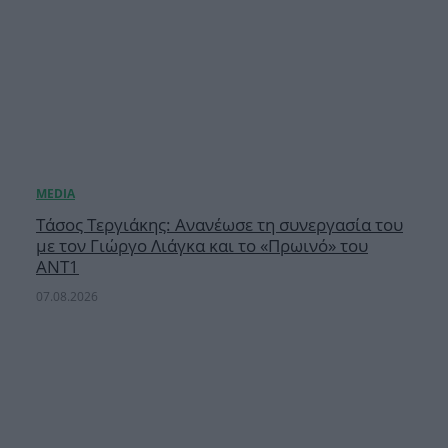
Τάσος Τεργιάκης: Ανανέωσε τη συνεργασία του
με τον Γιώργο Λιάγκα και το «Πρωινό» του
ΑΝΤ1
07.08.2026