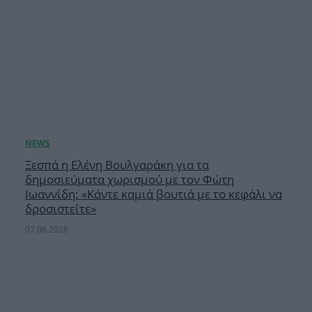
Ξεσπά η Ελένη Βουλγαράκη για τα
δημοσιεύματα χωρισμού με τον Φώτη
Ιωαννίδη: «Κάντε καμιά βουτιά με το κεφάλι να
δροσιστείτε»
07.08.2026