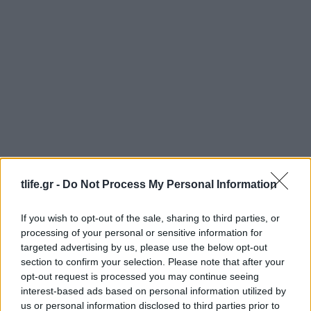
tlife.gr -
Do Not Process My Personal Information
Lindsay Lohan: Έγινε ξανά κοκκινομάλλα και
μας γύρισε πίσω στη νοσταλγική δεκαετία των
If you wish to opt-out of the sale, sharing to third parties, or
’00s
processing of your personal or sensitive information for
targeted advertising by us, please use the below opt-out
06.08.2026
section to confirm your selection. Please note that after your
opt-out request is processed you may continue seeing
interest-based ads based on personal information utilized by
us or personal information disclosed to third parties prior to