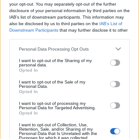
your opt-out. You may separately opt-out of the further
disclosure of your personal information by third parties on the
IAB’s list of downstream participants. This information may
also be disclosed by us to third parties on the
IAB’s List of
Downstream Participants
that may further disclose it to other
third parties.
Please note that this website/app uses one or more Google
Personal Data Processing Opt Outs
services and may gather and store information including but
not limited to your visit or usage behaviour. You may click to
I want to opt-out of the Sharing of my
personal data.
grant or deny consent to Google and its third-party tags to
Opted In
use your data for below specified purposes in below Google
consent section.
I want to opt-out of the Sale of my
Αθηνά Οικονομάκου και Μπρούνο Τσερέλα στα
Personal Data.
Opted In
Μπόρα Μπόρα: Οι μαγευτικές εικόνες από τον
μήνα του μέλιτος
I want to opt-out of processing my
Personal Data for Targeted Advertising.
08.08.2026
Opted In
I want to opt-out of Collection, Use,
Retention, Sale, and/or Sharing of my
Personal Data that Is Unrelated with the
Purposes for which it was collected.