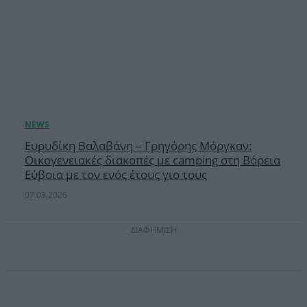
Ευρυδίκη Βαλαβάνη – Γρηγόρης Μόργκαν:
Οικογενειακές διακοπές με camping στη Βόρεια
Εύβοια με τον ενός έτους γιο τους
07.08.2026
ΔΙΑΦΗΜΙΣΗ