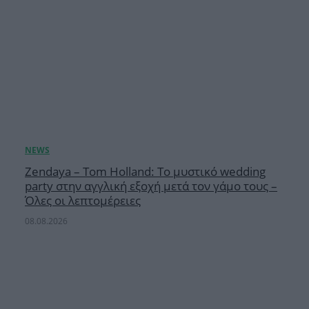
Zendaya – Tom Holland: Το μυστικό wedding
party στην αγγλική εξοχή μετά τον γάμο τους –
Όλες οι λεπτομέρειες
08.08.2026