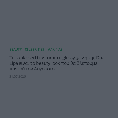
Το sunkissed blush και τα glossy χείλη της Dua
Lipa είναι το beauty look που θα βλέπουμε
παντού τον Αύγουστο
31.07.2026