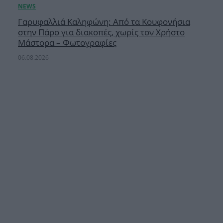
Γαρυφαλλιά Καληφώνη: Από τα Κουφονήσια
στην Πάρο για διακοπές, χωρίς τον Χρήστο
Μάστορα – Φωτογραφίες
06.08.2026