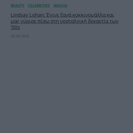
Lindsay Lohan: Έγινε ξανά κοκκινομάλλα και
μας γύρισε πίσω στη νοσταλγική δεκαετία των
’00s
06.08.2026