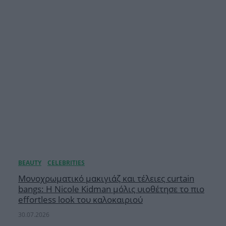
Μονοχρωματικό μακιγιάζ και τέλειες curtain
bangs: Η Nicole Kidman μόλις υιοθέτησε το πιο
effortless look του καλοκαιριού
30.07.2026