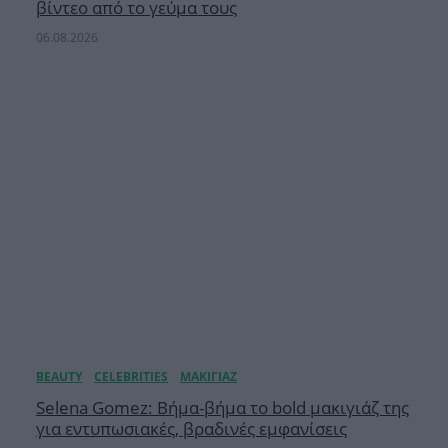
βίντεο από το γεύμα τους
06.08.2026
Selena Gomez: Βήμα-βήμα το bold μακιγιάζ της
για εντυπωσιακές, βραδινές εμφανίσεις