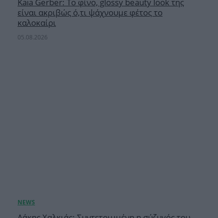
Κaia Gerber: Το φίνο, glossy beauty look της
είναι ακριβώς ό,τι ψάχνουμε φέτος το
καλοκαίρι
05.08.2026
Λάκης Χαλκιάς: Συντετριμμένη η σύζυγός του,