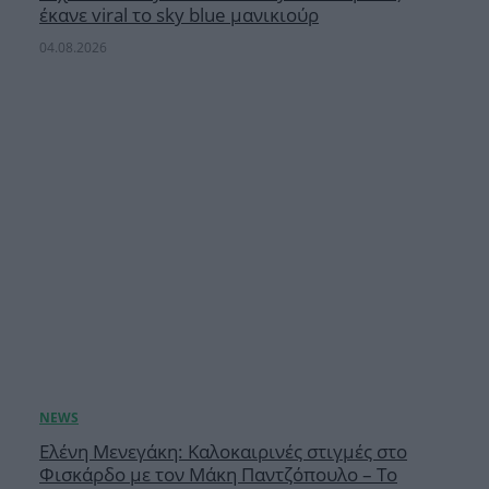
έκανε viral το sky blue μανικιούρ
04.08.2026
Ελένη Μενεγάκη: Καλοκαιρινές στιγμές στο
Φισκάρδο με τον Μάκη Παντζόπουλο – Το