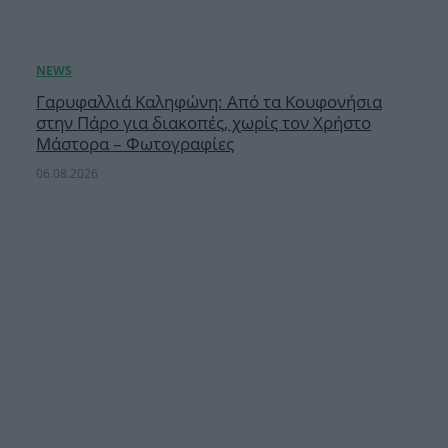
Γαρυφαλλιά Καληφώνη: Από τα Κουφονήσια
στην Πάρο για διακοπές, χωρίς τον Χρήστο
Μάστορα – Φωτογραφίες
06.08.2026