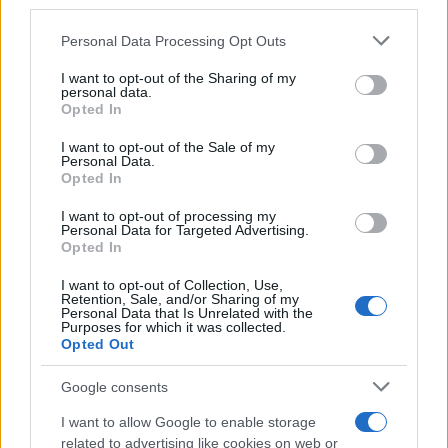
third parties.
Please note that this website/app uses one or more Google
Personal Data Processing Opt Outs
services and may gather and store information including but
not limited to your visit or usage behaviour. You may click to
I want to opt-out of the Sharing of my
Γιώργος Λιάγκας – Μαρία Αντωνά: Το
personal data.
grant or deny consent to Google and its third-party tags to
φωτογραφικό άλμπουμ από τις διακοπές τους
Opted In
use your data for below specified purposes in below Google
στη Μύκονο
consent section.
I want to opt-out of the Sale of my
06.08.2026
Personal Data.
Opted In
I want to opt-out of processing my
Personal Data for Targeted Advertising.
Opted In
I want to opt-out of Collection, Use,
Retention, Sale, and/or Sharing of my
Personal Data that Is Unrelated with the
Purposes for which it was collected.
Opted Out
Google consents
I want to allow Google to enable storage
related to advertising like cookies on web or