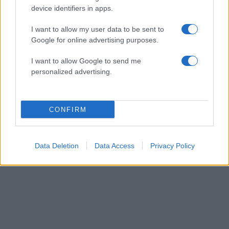
device identifiers in apps.
I want to allow my user data to be sent to
Google for online advertising purposes.
Τζένιφερ Λόπεζ: Η selfie της χωρίς μακιγιάζ
αποδεικνύει τη δύναμη του σωστού skincare
I want to allow Google to send me
05.08.2026
personalized advertising.
CONFIRM
Data Deletion
Data Access
Privacy Policy