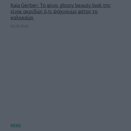
Κaia Gerber: Το φίνο, glossy beauty look της
είναι ακριβώς ό,τι ψάχνουμε φέτος το
καλοκαίρι
05.08.2026