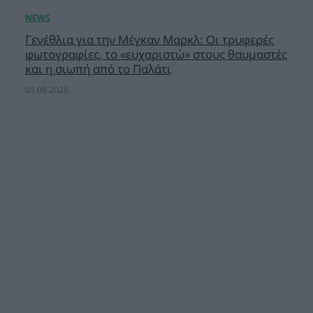
Γενέθλια για την Μέγκαν Μαρκλ: Οι τρυφερές
φωτογραφίες, το «ευχαριστώ» στους θαυμαστές
και η σιωπή από το Παλάτι
05.08.2026