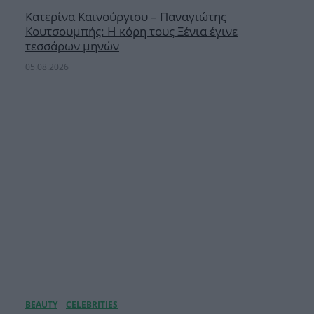
Κατερίνα Καινούργιου – Παναγιώτης
Κουτσουμπής: Η κόρη τους Ξένια έγινε
τεσσάρων μηνών
05.08.2026