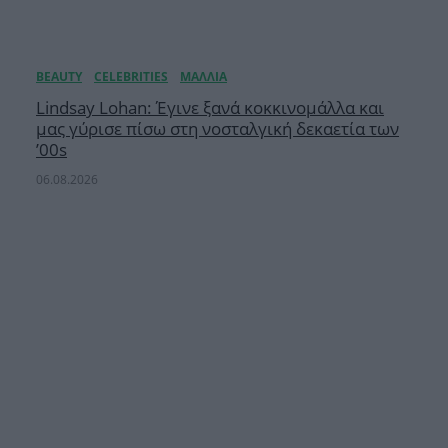
Lindsay Lohan: Έγινε ξανά κοκκινομάλλα και
μας γύρισε πίσω στη νοσταλγική δεκαετία των
’00s
06.08.2026