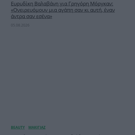
Ευρυδίκη Βαλαβάνη για Γρηγόρη Μόργκαν:
«Oνειρευόμουν μια αγάπη σαν κι αυτή, έναν
άντρα σαν εσένα»
05.08.2026