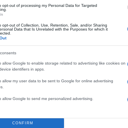
ave: το Power Plush
to opt-out of processing my Personal Data for Targeted
ing.
eek Blush Tint στην
In
ίο η Kylie μας προτείνει
ζυγωματικά, την Kylash
o opt-out of Collection, Use, Retention, Sale, and/or Sharing
ersonal Data that Is Unrelated with the Purposes for which it
ο ένταση, σετ με υγρό,
lected.
Out
 τόνο, bronzer σε μορφή
 για λάμψη σε άλλο…
consents
o allow Google to enable storage related to advertising like cookies on
TOP STO
evice identifiers in apps.
o allow my user data to be sent to Google for online advertising
s.
to allow Google to send me personalized advertising.
CONFIRM