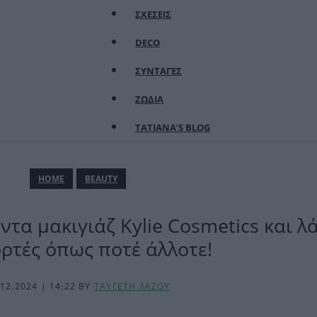
ΣΧΕΣΕΙΣ
DECO
ΣΥΝΤΑΓΕΣ
ΖΩΔΙΑ
TATIANA’S BLOG
ΗΟΜΕ
BEAUTY
ντα μακιγιάζ Kylie Cosmetics και λ
ορτές όπως ποτέ άλλοτε!
.12.2024 | 14:22
BY
ΤΑΫΓΕΤΗ ΛΑΖΟΥ