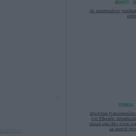
Οι αγαπημένες πούδρε
edit
Δήμητρα Γιαννακούλη
της Εθνικής αποκλειστ
σώμα μου δεν είναι ει
με κρατά στο
gr (@tlifegr)