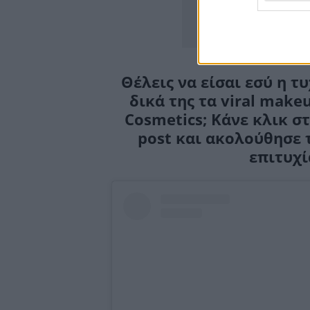
Θέλεις να είσαι εσύ η τ
δικά της τα viral makeu
Cosmetics; Κάνε κλικ σ
post και ακολούθησε 
επιτυχί