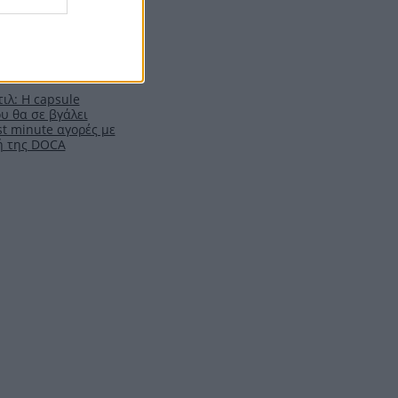
ιλ: Η capsule
υ θα σε βγάλει
t minute αγορές με
ή της DOCA