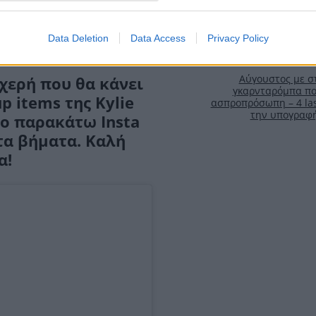
Data Deletion
Data Access
Privacy Policy
Αύγουστος με στ
υχερή που θα κάνει
γκαρνταρόμπα πο
p items της Kylie
ασπροπρόσωπη – 4 las
την υπογραφ
το παρακάτω Insta
τα βήματα. Καλή
α!