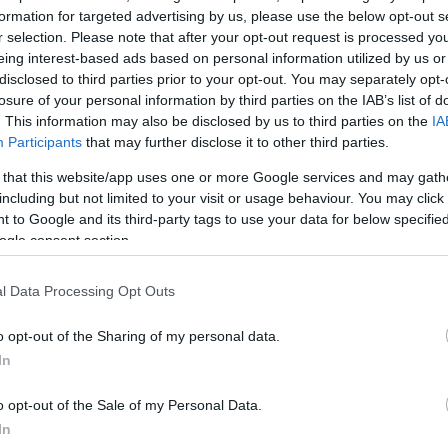
formation for targeted advertising by us, please use the below opt-out s
ΔΙΑΦΗ
η. Τα Χριστούγεννα και η
r selection. Please note that after your opt-out request is processed y
eing interest-based ads based on personal information utilized by us or
ταση αναπνοής. Είσαι
disclosed to third parties prior to your opt-out. You may separately opt-
ι τα gatherings των
losure of your personal information by third parties on the IAB’s list of
α μακιγιάζ στο νεσεσέρ
. This information may also be disclosed by us to third parties on the
IA
όγος για τα Kylie
Participants
that may further disclose it to other third parties.
ylie Jenner, τα οποία
 that this website/app uses one or more Google services and may gath
ρ ανά τον κόσμο. Παρόλο
including but not limited to your visit or usage behaviour. You may click 
 to Google and its third-party tags to use your data for below specifi
νει δώρο σε μια τυχερή,
ogle consent section.
ροϊόντα μακιγιάζ του
 με σκοπό να απογειώσει
l Data Processing Opt Outs
 όχι μόνο!
o opt-out of the Sharing of my personal data.
δεν χρειάζονται
In
πόλυτη τάση στον κόσμο
α τα προσθέσεις και στο
o opt-out of the Sale of my Personal Data.
 αυτό δώρο
In