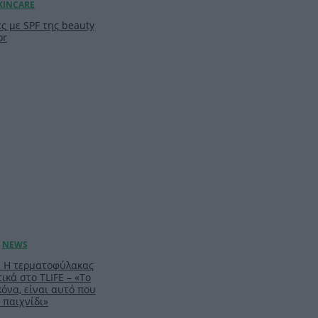
ς με SPF της beauty
or
: Η τερματοφύλακας
ικά στο TLIFE – «Το
κόνα, είναι αυτό που
 παιχνίδι»