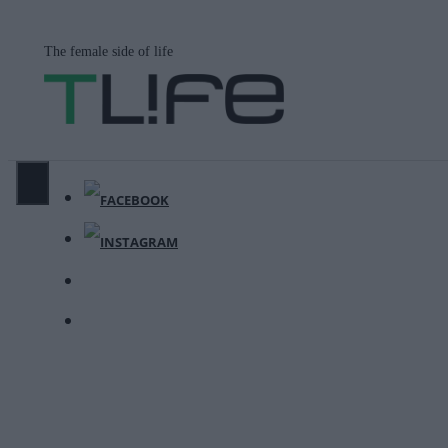
Μετάβαση
σε
The female side of life
περιεχόμενο
ΜΕΝΟΎ