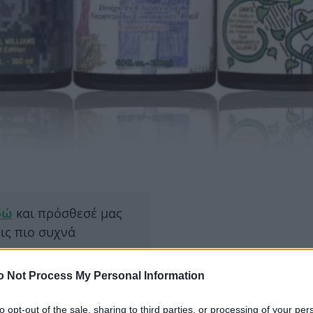
δώ
και πρόσθεσέ μας
εις πιο συχνά
o Not Process My Personal Information
ΔΙΑΦΗ
ριβή στο beauty section, τα
Kiehl’s
ιλογών μας: έχουν τέλεια
to opt-out of the sale, sharing to third parties, or processing of your per