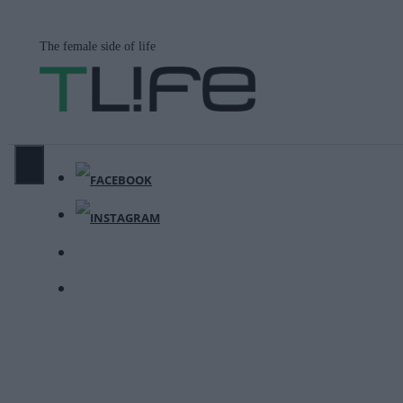
Μετάβαση
σε
The female side of life
περιεχόμενο
ΜΕΝΟΎ