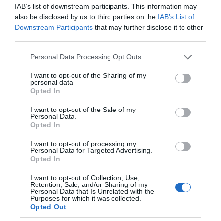
IAB’s list of downstream participants. This information may
also be disclosed by us to third parties on the
IAB’s List of
Follow us on
Downstream Participants
that may further disclose it to other
facebook
twitter
Instagram
TikTok
third parties.
Please note that this website/app uses one or more Google
Personal Data Processing Opt Outs
Ακολουθήστε το
tlife.gr στο Google
services and may gather and store information including but
News
και μάθετε πρώτοι όλα τα
not limited to your visit or usage behaviour. You may click to
I want to opt-out of the Sharing of my
personal data.
νέα.
grant or deny consent to Google and its third-party tags to
Opted In
use your data for below specified purposes in below Google
consent section.
I want to opt-out of the Sale of my
Personal Data.
Opted In
I want to opt-out of processing my
Personal Data for Targeted Advertising.
Opted In
READ MORE
I want to opt-out of Collection, Use,
Retention, Sale, and/or Sharing of my
Personal Data that Is Unrelated with the
Purposes for which it was collected.
Opted Out