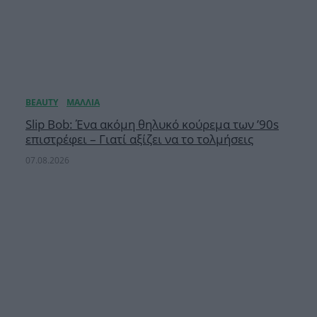
Slip Bob: Ένα ακόμη θηλυκό κούρεμα των ’90s
επιστρέφει – Γιατί αξίζει να το τολμήσεις
07.08.2026