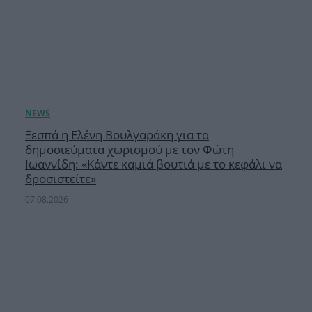
Ξεσπά η Ελένη Βουλγαράκη για τα
δημοσιεύματα χωρισμού με τον Φώτη
Ιωαννίδη: «Κάντε καμιά βουτιά με το κεφάλι να
δροσιστείτε»
07.08.2026