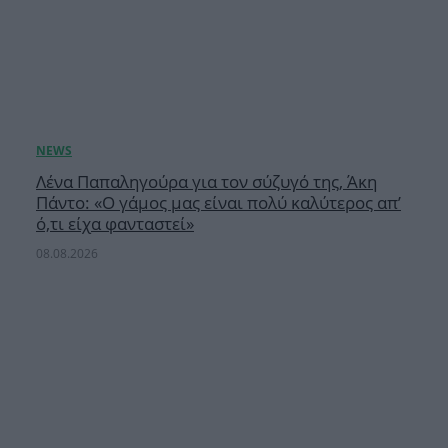
Λένα Παπαληγούρα για τον σύζυγό της, Άκη
Πάντο: «Ο γάμος μας είναι πολύ καλύτερος απ’
ό,τι είχα φανταστεί»
08.08.2026