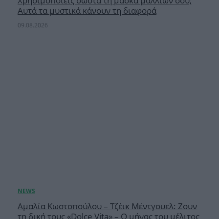
Χρησιμοποιείς σωστά τη μάσκα μαλλιών σου;
Αυτά τα μυστικά κάνουν τη διαφορά
09.08.2026
Αμαλία Κωστοπούλου – Τζέικ Μέντγουελ: Ζουν
τη δική τους «Dolce Vita» – Ο μήνας του μέλιτος