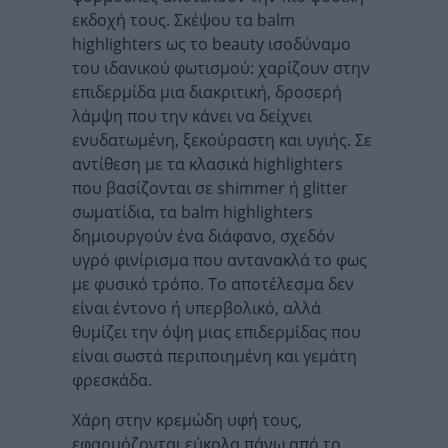
εκδοχή τους. Σκέψου τα balm
highlighters ως το beauty ισοδύναμο
του ιδανικού φωτισμού: χαρίζουν στην
επιδερμίδα μια διακριτική, δροσερή
λάμψη που την κάνει να δείχνει
ενυδατωμένη, ξεκούραστη και υγιής. Σε
αντίθεση με τα κλασικά highlighters
που βασίζονται σε shimmer ή glitter
σωματίδια, τα balm highlighters
δημιουργούν ένα διάφανο, σχεδόν
υγρό φινίρισμα που αντανακλά το φως
με φυσικό τρόπο. Το αποτέλεσμα δεν
είναι έντονο ή υπερβολικό, αλλά
θυμίζει την όψη μιας επιδερμίδας που
είναι σωστά περιποιημένη και γεμάτη
φρεσκάδα.
Χάρη στην κρεμώδη υφή τους,
εφαρμόζονται εύκολα πάνω από το