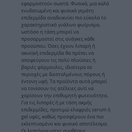
εφαρμοστούν σωστά. Φυσικά, μια καλά
ενυδατωμένη και φυσικά γεμάτη
επιδερμίδα αναδεικνύει πιο εύκολα το
χαρακτηριστικό γυάλινο φινίρισμα,
ωστόσο η τάση μπορεί να
προσαρμοστεί στις ανάγκες κάθε
προσώπου. Όσες έχουν λιπαρή ή
ακνεϊκή επιδερμίδα θα πρέπει να
αποφεύγουν τις πολύ πλούσιες ή
βαριές φόρμουλες, ιδιαίτερα σε
περιοχές με διεσταλμένους πόρους ή
έντονη υφή. Τα προϊόντα αυτά μπορεί
να τονίσουν τις ατέλειες αντί να
χαρίσουν την επιθυμητή φωτεινότητα.
Για τις λιπαρές ή με τάση ακμής
επιδερμίδες, προτιμώ ελαφριές serum ή
gel υφές, καθώς προσφέρουν ένα πιο
εκλεπτυσμένο και φυσικό αποτέλεσμα.
Οι λεπτόρρευστες συνθέσεις