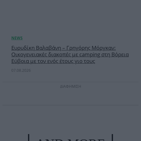
Ευρυδίκη Βαλαβάνη – Γρηγόρης Μόργκαν:
Οικογενειακές διακοπές με camping στη Βόρεια
Εύβοια με τον ενός έτους γιο τους
07.08.2026
ΔΙΑΦΗΜΙΣΗ