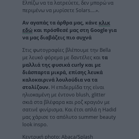
Ελπίζω να τα λατρεύετε, δεν μπορώ να
περιμένω να μυρίσετε Solars….».
Αν αγαπάς τα άρθρα μας, κάνε
κλικ
εδώ
και πρόσθεσέ μας στη Google για
να μας διαβάζεις πιο συχνά
Στις φωτογραφίες βλέπουμε την Bella
με λευκό φόρεμα με δαντέλες και
τα
μαλλιά της φυσικά curly και με
διάσπαρτα μικρά, επίσης λευκά
καλοκαιρινά λουλούδια να τα
στολίζουν.
Η επιδερμίδα της είναι
ηλιοκαμένη με έντονο blush, glitter
σκιά στα βλέφαρα και ροζ κραγιόν με
σατινέ φινίρισμα. Και έτσι απλά η Hadid
μας χάρισε το απόλυτο summer beauty
look inspo.
Κεντρική photo: Abaca/Splash