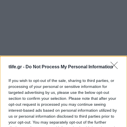
tlife.gr -
Do Not Process My Personal Information
If you wish to opt-out of the sale, sharing to third parties, or
Γέννησε η ηθοποιός Λίλα Μπακλέση: Η πρώτη
processing of your personal or sensitive information for
φωτογραφία και το μήνυμα του συντρόφου της
targeted advertising by us, please use the below opt-out
07.08.2026
section to confirm your selection. Please note that after your
opt-out request is processed you may continue seeing
interest-based ads based on personal information utilized by
us or personal information disclosed to third parties prior to
your opt-out. You may separately opt-out of the further