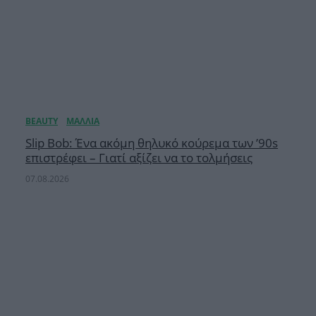
Slip Bob: Ένα ακόμη θηλυκό κούρεμα των ’90s
επιστρέφει – Γιατί αξίζει να το τολμήσεις
07.08.2026