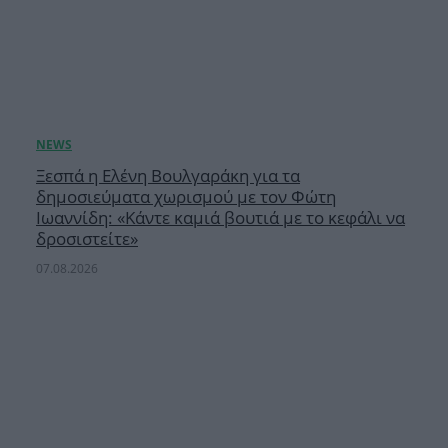
Ξεσπά η Ελένη Βουλγαράκη για τα
δημοσιεύματα χωρισμού με τον Φώτη
Ιωαννίδη: «Κάντε καμιά βουτιά με το κεφάλι να
δροσιστείτε»
07.08.2026