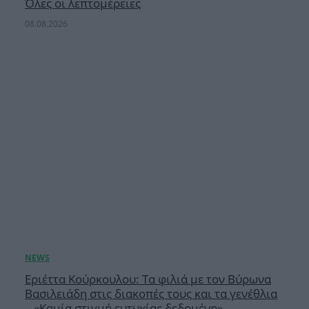
Όλες οι λεπτομέρειες
08.08.2026
Εριέττα Κούρκουλου: Τα φιλιά με τον Βύρωνα
Βασιλειάδη στις διακοπές τους και τα γενέθλια
– «Καμία στιγμή ευτυχίας δεδομένη»