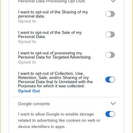
Personal Data Processing Opt Outs
Θεοδωρίδη και τα παιδιά τους
services and may gather and store information including but
not limited to your visit or usage behaviour. You may click to
I want to opt-out of the Sharing of my
08.08.2026
personal data.
grant or deny consent to Google and its third-party tags to
Opted In
use your data for below specified purposes in below Google
consent section.
I want to opt-out of the Sale of my
Personal Data.
Opted In
I want to opt-out of processing my
Personal Data for Targeted Advertising.
Opted In
I want to opt-out of Collection, Use,
Retention, Sale, and/or Sharing of my
Personal Data that Is Unrelated with the
Purposes for which it was collected.
Opted Out
Google consents
I want to allow Google to enable storage
related to advertising like cookies on web or
Κατερίνα Καινούργιου: Αγκαλιά με την
device identifiers in apps.
τεσσάρων μηνών κόρη της με φόντο το