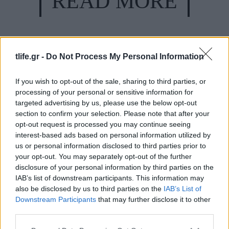
READ MORE
tlife.gr -
Do Not Process My Personal Information
If you wish to opt-out of the sale, sharing to third parties, or
processing of your personal or sensitive information for
targeted advertising by us, please use the below opt-out
section to confirm your selection. Please note that after your
opt-out request is processed you may continue seeing
interest-based ads based on personal information utilized by
us or personal information disclosed to third parties prior to
your opt-out. You may separately opt-out of the further
disclosure of your personal information by third parties on the
IAB’s list of downstream participants. This information may
also be disclosed by us to third parties on the
IAB’s List of
Downstream Participants
that may further disclose it to other
third parties.
Η Δούκισσα Νομικού στην Πολυνησία: Το
εξωτικό οικογενειακό ταξίδι με τον Δημήτρη
Please note that this website/app uses one or more Google