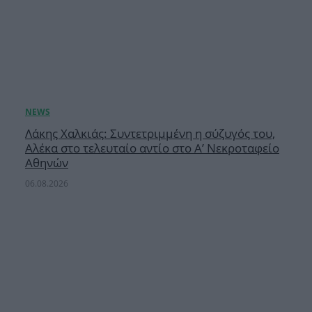
Λάκης Χαλκιάς: Συντετριμμένη η σύζυγός του,
Αλέκα στο τελευταίο αντίο στο Α’ Νεκροταφείο
Αθηνών
06.08.2026