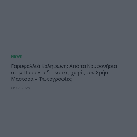
Γαρυφαλλιά Καληφώνη: Από τα Κουφονήσια
στην Πάρο για διακοπές, χωρίς τον Χρήστο
Μάστορα – Φωτογραφίες
06.08.2026