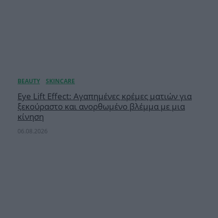
Eye Lift Effect: Αγαπημένες κρέμες ματιών για
ξεκούραστο και ανορθωμένο βλέμμα με μια
κίνηση
06.08.2026