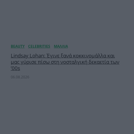
Lindsay Lohan: Έγινε ξανά κοκκινομάλλα και
μας γύρισε πίσω στη νοσταλγική δεκαετία των
’00s
06.08.2026