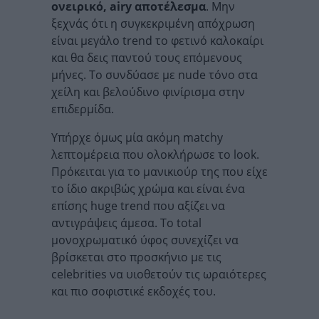
ονειρικό, airy αποτέλεσμα
. Μην
ξεχνάς ότι η συγκεκριμένη απόχρωση
είναι μεγάλο trend το φετινό καλοκαίρι
και θα δεις παντού τους επόμενους
μήνες. Το συνδύασε με nude τόνο στα
χείλη και βελούδινο φινίρισμα στην
επιδερμίδα.
Υπήρχε όμως μία ακόμη matchy
λεπτομέρεια που ολοκλήρωσε το look.
Πρόκειται για το μανικιούρ της που είχε
το ίδιο ακριβώς χρώμα και είναι ένα
επίσης huge trend που αξίζει να
αντιγράψεις άμεσα. Το total
μονοχρωματικό ύφος συνεχίζει να
βρίσκεται στο προσκήνιο με τις
celebrities να υιοθετούν τις ωραιότερες
και πιο σοφιστικέ εκδοχές του.