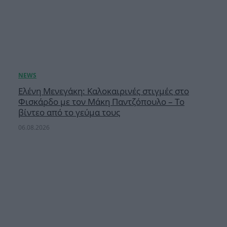
Ελένη Μενεγάκη: Καλοκαιρινές στιγμές στο
Φισκάρδο με τον Μάκη Παντζόπουλο – Το
βίντεο από το γεύμα τους
06.08.2026