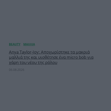
Anya Taylor-Joy: Αποχωρίστηκε τα μακριά
μαλλιά της και υιοθέτησε ένα micro bob για
χάρη του νέου της ρόλου
06.08.2026