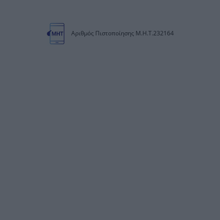
Αριθμός Πιστοποίησης Μ.Η.Τ.232164