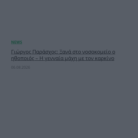
Γιώργος Παράσχος: Ξανά στο νοσοκομείο ο
ηθοποιός – Η γενναία μάχη με τον καρκίνο
06.08.2026