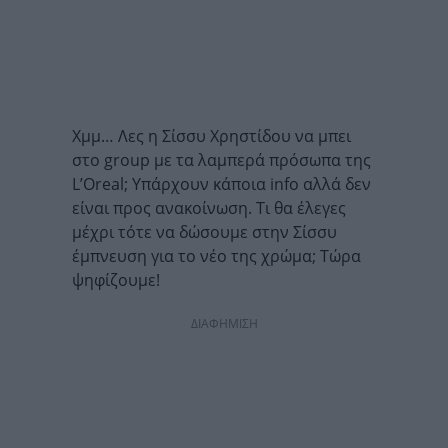
Χμμ… Λες η Σίσσυ Χρηστίδου να μπει
στο group με τα λαμπερά πρόσωπα της
L’Oreal; Υπάρχουν κάποια info αλλά δεν
είναι προς ανακοίνωση. Τι θα έλεγες
μέχρι τότε να δώσουμε στην Σίσσυ
έμπνευση για το νέο της χρώμα; Τώρα
ψηφίζουμε!
ΔΙΑΦΗΜΙΣΗ