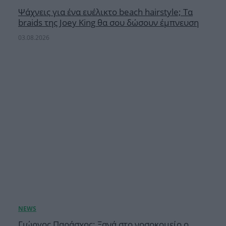
Ψάχνεις για ένα ευέλικτο beach hairstyle; Τα
braids της Joey King θα σου δώσουν έμπνευση
03.08.2026
Γιώργος Παράσχος: Ξανά στο νοσοκομείο ο