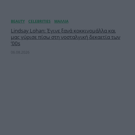
Lindsay Lohan: Έγινε ξανά κοκκινομάλλα και
μας γύρισε πίσω στη νοσταλγική δεκαετία των
’00s
06.08.2026