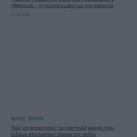
ηθοποιός – Η γενναία μάχη με τον καρκίνο
06.08.2026
Πώς να αποκτήσεις τα mermaid waves που
είδαμε στα fashion shows της σεζόν