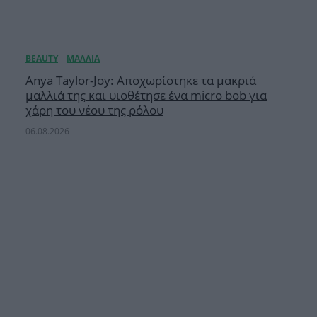
Anya Taylor-Joy: Αποχωρίστηκε τα μακριά
μαλλιά της και υιοθέτησε ένα micro bob για
χάρη του νέου της ρόλου
06.08.2026