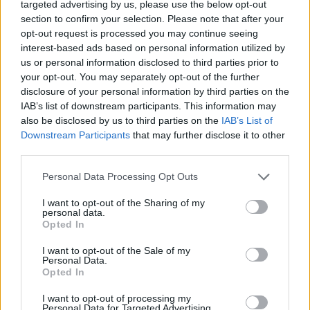
targeted advertising by us, please use the below opt-out
section to confirm your selection. Please note that after your
opt-out request is processed you may continue seeing
Λάκης Χαλκιάς: Συντετριμμένη η σύζυγός του,
interest-based ads based on personal information utilized by
Αλέκα στο τελευταίο αντίο στο Α’ Νεκροταφείο
us or personal information disclosed to third parties prior to
Αθηνών
your opt-out. You may separately opt-out of the further
disclosure of your personal information by third parties on the
06.08.2026
IAB’s list of downstream participants. This information may
also be disclosed by us to third parties on the
IAB’s List of
Downstream Participants
that may further disclose it to other
third parties.
Please note that this website/app uses one or more Google
Personal Data Processing Opt Outs
services and may gather and store information including but
not limited to your visit or usage behaviour. You may click to
I want to opt-out of the Sharing of my
personal data.
grant or deny consent to Google and its third-party tags to
Opted In
use your data for below specified purposes in below Google
consent section.
I want to opt-out of the Sale of my
Personal Data.
Opted In
I want to opt-out of processing my
Personal Data for Targeted Advertising.