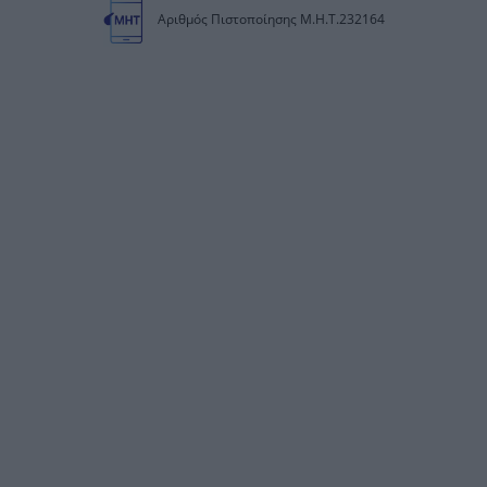
Αριθμός Πιστοποίησης Μ.Η.Τ.232164