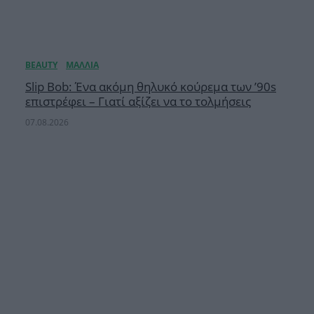
Slip Bob: Ένα ακόμη θηλυκό κούρεμα των ’90s
επιστρέφει – Γιατί αξίζει να το τολμήσεις
07.08.2026