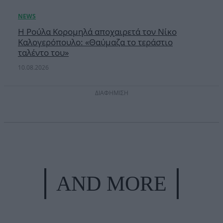
Η Ρούλα Κορομηλά αποχαιρετά τον Νίκο
Καλογερόπουλο: «Θαύμαζα το τεράστιο
ταλέντο του»
10.08.2026
ΔΙΑΦΗΜΙΣΗ
AND MORE