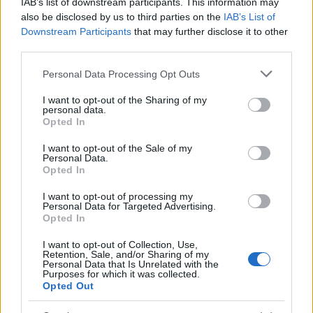
IAB’s list of downstream participants. This information may
also be disclosed by us to third parties on the
IAB’s List of
Downstream Participants
that may further disclose it to other
third parties.
Please note that this website/app uses one or more Google
Personal Data Processing Opt Outs
services and may gather and store information including but
not limited to your visit or usage behaviour. You may click to
I want to opt-out of the Sharing of my
personal data.
grant or deny consent to Google and its third-party tags to
Khloé Kardashian: Με το απόλυτο curly
Opted In
use your data for below specified purposes in below Google
χτένισμα και caramel-honey ανταύγειες
consent section.
I want to opt-out of the Sale of my
Personal Data.
07.08.2026
Opted In
I want to opt-out of processing my
Personal Data for Targeted Advertising.
Opted In
I want to opt-out of Collection, Use,
Retention, Sale, and/or Sharing of my
Personal Data that Is Unrelated with the
Purposes for which it was collected.
Opted Out