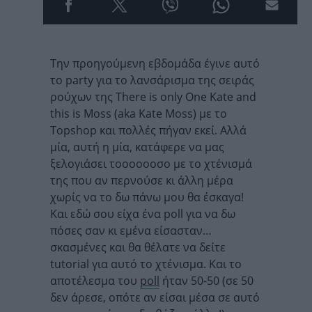
Την προηγούμενη εβδομάδα έγινε αυτό
το party για το λανσάρισμα της σειράς
ρούχων της There is only One Kate and
this is Moss (aka Kate Moss) με το
Topshop και πολλές πήγαν εκεί. Αλλά
μία, αυτή η μία, κατάφερε να μας
ξελογιάσει τοοοοοοσο με το χτένισμά
της που αν περνούσε κι άλλη μέρα
χωρίς να το δω πάνω μου θα έσκαγα!
Και εδώ σου είχα ένα poll για να δω
πόσες σαν κι εμένα είσασταν…
σκασμένες και θα θέλατε να δείτε
tutorial για αυτό το χτένισμα. Και το
αποτέλεσμα του
poll
ήταν 50-50 (σε 50
δεν άρεσε, οπότε αν είσαι μέσα σε αυτό