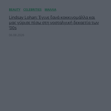
Lindsay Lohan: Έγινε ξανά κοκκινομάλλα και
μας γύρισε πίσω στη νοσταλγική δεκαετία των
’00s
06.08.2026