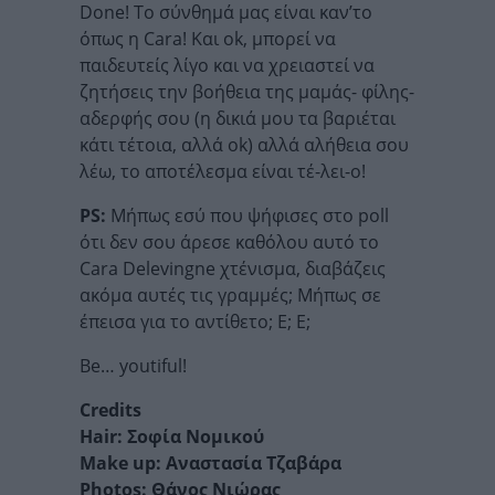
Done! Το σύνθημά μας είναι καν’το
όπως η Cara! Και ok, μπορεί να
παιδευτείς λίγο και να χρειαστεί να
ζητήσεις την βοήθεια της μαμάς- φίλης-
αδερφής σου (η δικιά μου τα βαριέται
κάτι τέτοια, αλλά ok) αλλά αλήθεια σου
λέω, το αποτέλεσμα είναι τέ-λει-ο!
PS:
Μήπως εσύ που ψήφισες στο poll
ότι δεν σου άρεσε καθόλου αυτό το
Cara Delevingne χτένισμα, διαβάζεις
ακόμα αυτές τις γραμμές; Μήπως σε
έπεισα για το αντίθετο; Ε; Ε;
Be… youtiful!
Credits
Hair: Σοφία Νομικού
Make up: Αναστασία Τζαβάρα
Photos: Θάνος Νιώρας