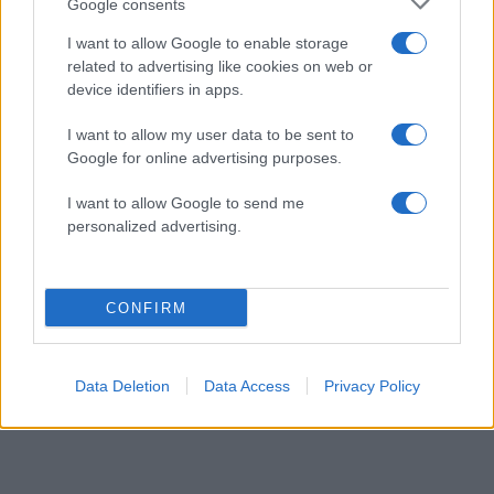
Google consents
I want to allow Google to enable storage
related to advertising like cookies on web or
device identifiers in apps.
I want to allow my user data to be sent to
Google for online advertising purposes.
Ιωάννα Τούνη: Γιόρτασε τα 33α γενέθλιά της
στις Μαλδίβες – Βίντεο
I want to allow Google to send me
10.08.2026
personalized advertising.
CONFIRM
Data Deletion
Data Access
Privacy Policy