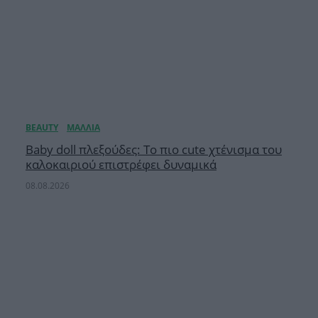
Baby doll πλεξούδες: Το πιο cute χτένισμα του
καλοκαιριού επιστρέφει δυναμικά
08.08.2026