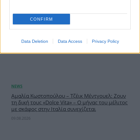
CONFIRM
Data Deletion
Data Access
Privacy Policy
Αμαλία Κωστοπούλου – Τζέικ Μέντγουελ: Ζουν
τη δική τους «Dolce Vita» – Ο μήνας του μέλιτος
με σκάφος στην Ιταλία συνεχίζεται
09.08.2026