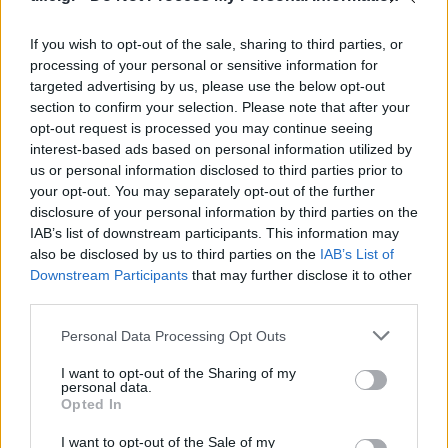
If you wish to opt-out of the sale, sharing to third parties, or
Follow us on
processing of your personal or sensitive information for
facebook
twitter
Instagram
TikTok
targeted advertising by us, please use the below opt-out
section to confirm your selection. Please note that after your
opt-out request is processed you may continue seeing
Ακολουθήστε το
tlife.gr στο Google
interest-based ads based on personal information utilized by
News
και μάθετε πρώτοι όλα τα
us or personal information disclosed to third parties prior to
νέα.
your opt-out. You may separately opt-out of the further
disclosure of your personal information by third parties on the
IAB’s list of downstream participants. This information may
also be disclosed by us to third parties on the
IAB’s List of
Downstream Participants
that may further disclose it to other
third parties.
Please note that this website/app uses one or more Google
Personal Data Processing Opt Outs
READ MORE
services and may gather and store information including but
not limited to your visit or usage behaviour. You may click to
I want to opt-out of the Sharing of my
personal data.
grant or deny consent to Google and its third-party tags to
Opted In
use your data for below specified purposes in below Google
consent section.
I want to opt-out of the Sale of my