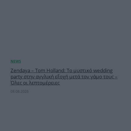
Zendaya – Tom Holland: Το μυστικό wedding
party στην αγγλική εξοχή μετά τον γάμο τους –
Όλες οι λεπτομέρειες
08.08.2026