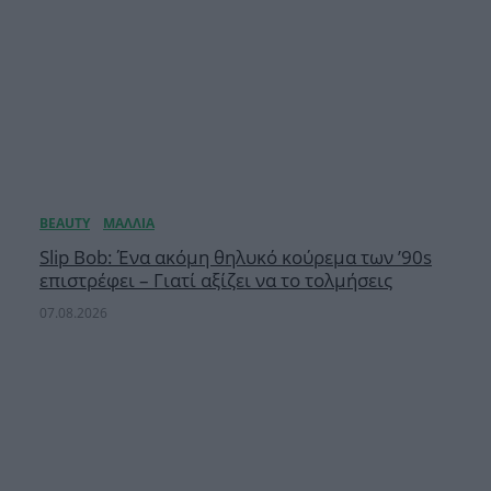
Slip Bob: Ένα ακόμη θηλυκό κούρεμα των ’90s
επιστρέφει – Γιατί αξίζει να το τολμήσεις
07.08.2026