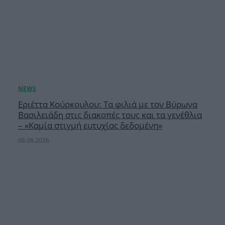
Εριέττα Κούρκουλου: Τα φιλιά με τον Βύρωνα
Βασιλειάδη στις διακοπές τους και τα γενέθλια
– «Καμία στιγμή ευτυχίας δεδομένη»
08.08.2026