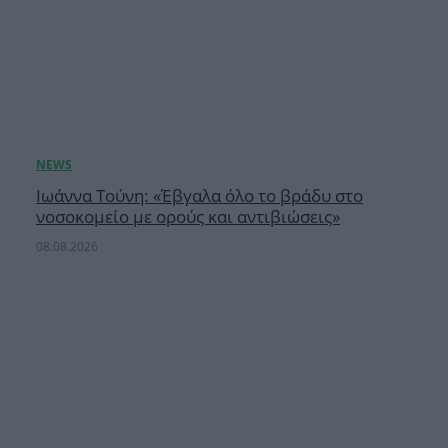
Ιωάννα Τούνη: «Έβγαλα όλο το βράδυ στο
νοσοκομείο με ορούς και αντιβιώσεις»
08.08.2026