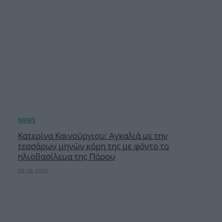
Κατερίνα Καινούργιου: Αγκαλιά με την
τεσσάρων μηνών κόρη της με φόντο το
ηλιοβασίλεμα της Πάρου
08.08.2026