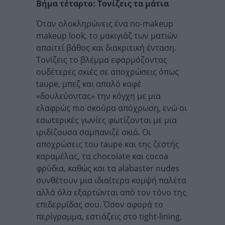
Βήμα τέταρτο: Τονίζεις τα μάτια
Όταν ολοκληρώνεις ένα no-makeup
makeup look, το μακιγιάζ των ματιών
απαιτεί βάθος και διακριτική ένταση.
Τονίζεις το βλέμμα εφαρμόζοντας
ουδέτερες σκιές σε αποχρώσεις όπως
taupe, μπεζ και απαλό καφέ
«δουλεύοντας» την κόγχη με μια
ελαφρώς πιο σκούρα απόχρωση, ενώ οι
εσωτερικές γωνίες φωτίζονται με μια
ιριδίζουσα σαμπανιζέ σκιά. Οι
αποχρώσεις του taupe και της ζεστής
καραμέλας, τα chocolate και cocoa
φρύδια, καθώς και τα alabaster nudes
συνθέτουν μια ιδιαίτερα κομψή παλέτα
αλλά όλα εξαρτώνται από τον τόνο της
επιδερμίδας σου. Όσον αφορά το
περίγραμμα, εστιάζεις στο tight-lining,