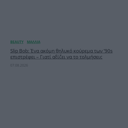
Slip Bob: Ένα ακόμη θηλυκό κούρεμα των ’90s
επιστρέφει – Γιατί αξίζει να το τολμήσεις
07.08.2026