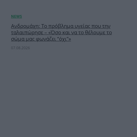
Ανδρομάχη: Το πρόβλημα υγείας που την
ταλαιπώρησε – «Όσο και να το θέλουμε το
σώμα μας φωνάζει “όχι”»
07.08.2026