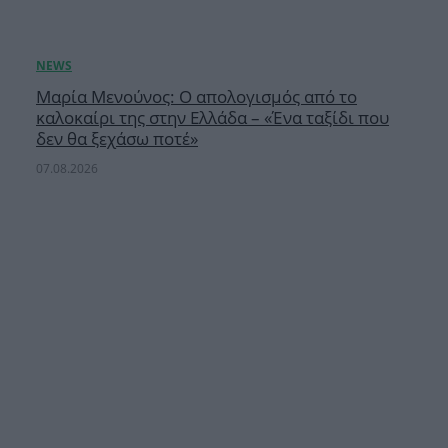
Μαρία Μενούνος: Ο απολογισμός από το
καλοκαίρι της στην Ελλάδα – «Ένα ταξίδι που
δεν θα ξεχάσω ποτέ»
07.08.2026