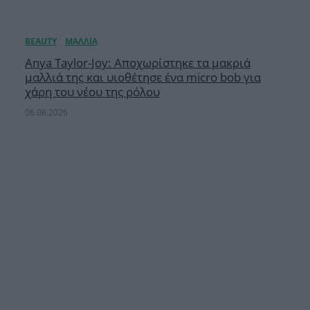
Anya Taylor-Joy: Αποχωρίστηκε τα μακριά
μαλλιά της και υιοθέτησε ένα micro bob για
χάρη του νέου της ρόλου
06.08.2026