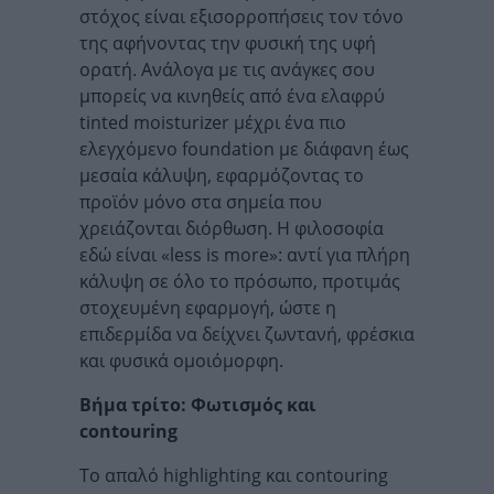
στόχος είναι εξισορροπήσεις τον τόνο
της αφήνοντας την φυσική της υφή
ορατή. Ανάλογα με τις ανάγκες σου
μπορείς να κινηθείς από ένα ελαφρύ
tinted moisturizer μέχρι ένα πιο
ελεγχόμενο foundation με διάφανη έως
μεσαία κάλυψη, εφαρμόζοντας το
προϊόν μόνο στα σημεία που
χρειάζονται διόρθωση. Η φιλοσοφία
εδώ είναι «less is more»: αντί για πλήρη
κάλυψη σε όλο το πρόσωπο, προτιμάς
στοχευμένη εφαρμογή, ώστε η
επιδερμίδα να δείχνει ζωντανή, φρέσκια
και φυσικά ομοιόμορφη.
Βήμα τρίτο: Φωτισμός και
contouring
Το απαλό highlighting και contouring