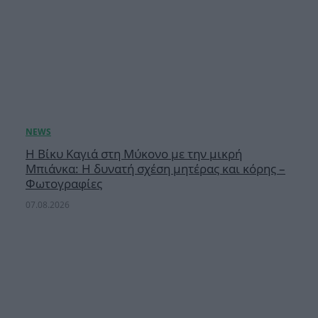
Η Βίκυ Καγιά στη Μύκονο με την μικρή
Μπιάνκα: Η δυνατή σχέση μητέρας και κόρης –
Φωτογραφίες
07.08.2026