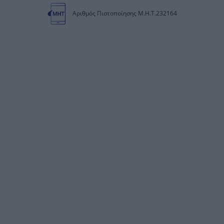
Αριθμός Πιστοποίησης Μ.Η.Τ.232164