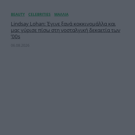
Lindsay Lohan: Έγινε ξανά κοκκινομάλλα και
μας γύρισε πίσω στη νοσταλγική δεκαετία των
’00s
06.08.2026