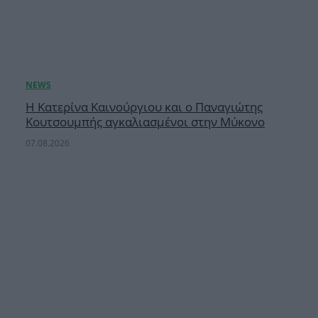
Η Κατερίνα Καινούργιου και ο Παναγιώτης
Κουτσουμπής αγκαλιασμένοι στην Μύκονο
07.08.2026