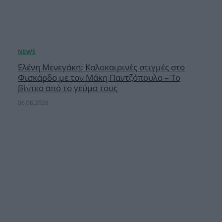
Ελένη Μενεγάκη: Καλοκαιρινές στιγμές στο
Φισκάρδο με τον Μάκη Παντζόπουλο – Το
βίντεο από το γεύμα τους
06.08.2026