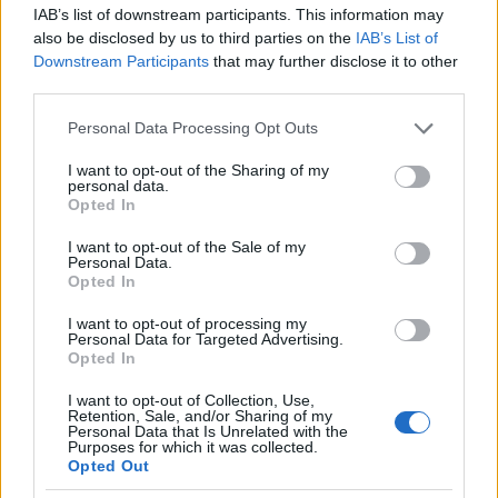
IAB’s list of downstream participants. This information may
also be disclosed by us to third parties on the
IAB’s List of
Downstream Participants
that may further disclose it to other
third parties.
Please note that this website/app uses one or more Google
Personal Data Processing Opt Outs
services and may gather and store information including but
not limited to your visit or usage behaviour. You may click to
I want to opt-out of the Sharing of my
personal data.
grant or deny consent to Google and its third-party tags to
Opted In
use your data for below specified purposes in below Google
ΟΡΟΙ ΧΡΗΣΗΣ
ΠΟΛΙΤΙΚΗ ΑΠΟΡΡΗΤΟΥ
consent section.
I want to opt-out of the Sale of my
Personal Data.
Opted In
ΠΛΗΡΟΦΟΡΙΕΣ Α.27 Ν.5253/2025
ΤΑΥΤΟΤΗΤΑ
I want to opt-out of processing my
Personal Data for Targeted Advertising.
ΕΠΙΚΟΙΝΩΝΙΑ
COOKIES
Opted In
I want to opt-out of Collection, Use,
Retention, Sale, and/or Sharing of my
Personal Data that Is Unrelated with the
copyright © 2026
Purposes for which it was collected.
Opted Out