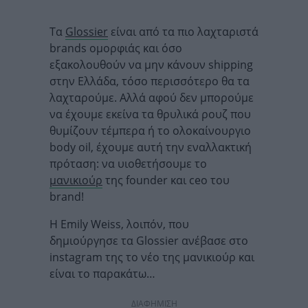
Τα
Glossier
είναι από τα πιο λαχταριστά
brands ομορφιάς και όσο
εξακολουθούν να μην κάνουν shipping
στην Ελλάδα, τόσο περισσότερο θα τα
λαχταρούμε. Αλλά αφού δεν μπορούμε
να έχουμε εκείνα τα θρυλικά ρουζ που
θυμίζουν τέμπερα ή το ολοκαίνουργιο
body oil, έχουμε αυτή την εναλλακτική
πρόταση: να υιοθετήσουμε το
μανικιούρ
της founder και ceo του
brand!
Η Emily Weiss, λοιπόν, που
δημιούργησε τα Glossier ανέβασε στο
instagram της το νέο της μανικιούρ και
είναι το παρακάτω…
ΔΙΑΦΗΜΙΣΗ