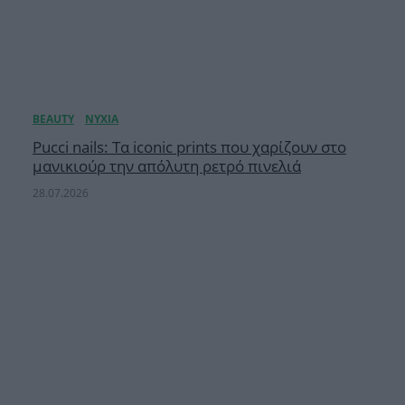
Pucci nails: Τα iconic prints που χαρίζουν στο
μανικιούρ την απόλυτη ρετρό πινελιά
28.07.2026