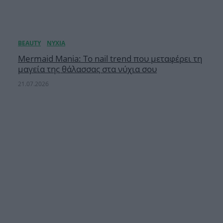
Mermaid Mania: Το nail trend που μεταφέρει τη
μαγεία της θάλασσας στα νύχια σου
21.07.2026