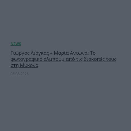
Γιώργος Λιάγκας – Μαρία Αντωνά: Το
φωτογραφικό άλμπουμ από τις διακοπές τους
στη Μύκονο
06.08.2026