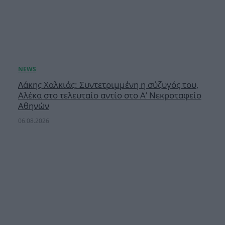
Λάκης Χαλκιάς: Συντετριμμένη η σύζυγός του,
Αλέκα στο τελευταίο αντίο στο Α’ Νεκροταφείο
Αθηνών
06.08.2026