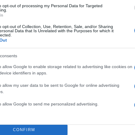
to opt-out of processing my Personal Data for Targeted
ing.
In
o opt-out of Collection, Use, Retention, Sale, and/or Sharing
ersonal Data that Is Unrelated with the Purposes for which it
lected.
ς, πανάδες και απώλεια
Out
σημαντικά από τις ακτίνες UVA
consents
o allow Google to enable storage related to advertising like cookies on
evice identifiers in apps.
o allow my user data to be sent to Google for online advertising
s.
to allow Google to send me personalized advertising.
CONFIRM