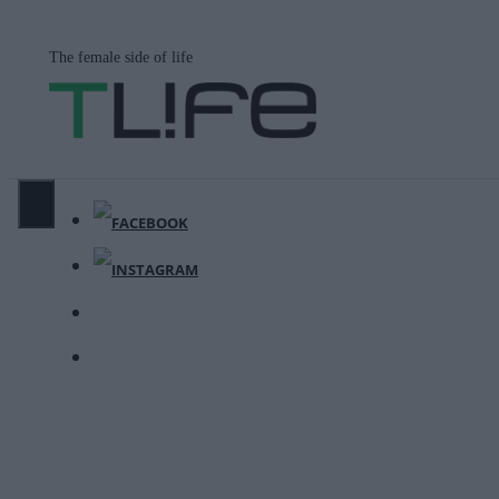
Μετάβαση
σε
The female side of life
περιεχόμενο
ΜΕΝΟΎ