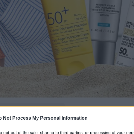
δώ
και πρόσθεσέ μας
o Not Process My Personal Information
εις πιο συχνά
to opt-out of the sale, sharing to third parties, or processing of your per