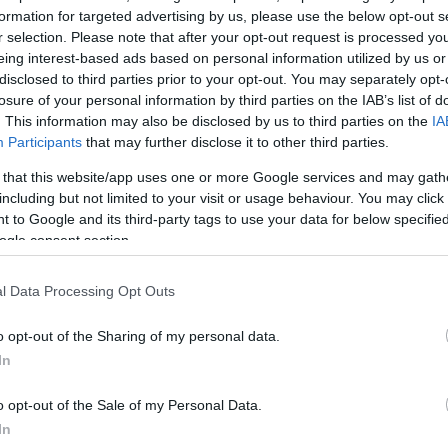
formation for targeted advertising by us, please use the below opt-out s
ΔΙΑΦΗ
καθημερινή
προστασία από τον
r selection. Please note that after your opt-out request is processed y
eing interest-based ads based on personal information utilized by us or
ιρινή συνήθεια, αλλά
η
disclosed to third parties prior to your opt-out. You may separately opt-
ια υγιή και νεανική
losure of your personal information by third parties on the IAB’s list of
. This information may also be disclosed by us to third parties on the
IA
Participants
that may further disclose it to other third parties.
έως και το
90% των ορατών
 that this website/app uses one or more Google services and may gath
 με την έκθεση στην υπεριώδη
including but not limited to your visit or usage behaviour. You may click 
 to Google and its third-party tags to use your data for below specifi
ogle consent section.
ΗΜΙΣΗ
l Data Processing Opt Outs
o opt-out of the Sharing of my personal data.
In
o opt-out of the Sale of my Personal Data.
In