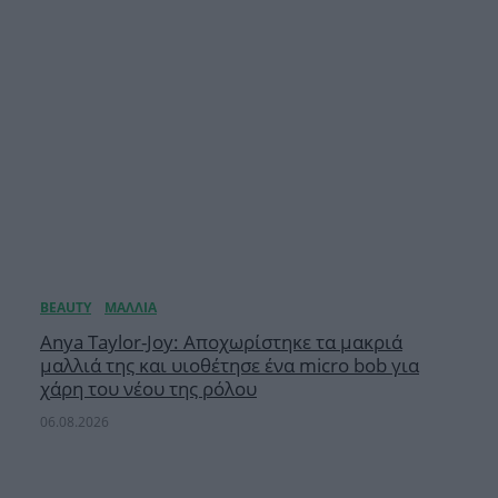
Anya Taylor-Joy: Αποχωρίστηκε τα μακριά
μαλλιά της και υιοθέτησε ένα micro bob για
χάρη του νέου της ρόλου
06.08.2026