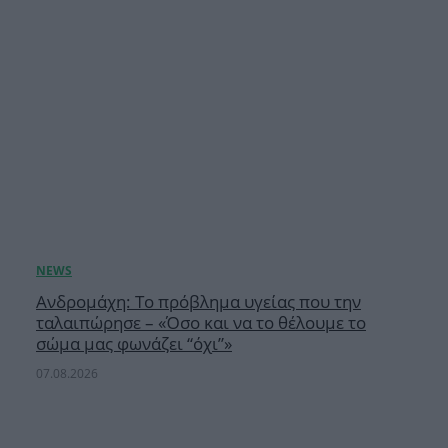
Ανδρομάχη: Το πρόβλημα υγείας που την
ταλαιπώρησε – «Όσο και να το θέλουμε το
σώμα μας φωνάζει “όχι”»
07.08.2026