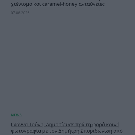
χτένισμα και caramel-honey ανταύγειες
07.08.2026
Ιωάννα Τούνη: Δημοσίευσε πρώτη φορά κοινή
φωτογραφία με τον Δημήτρη Σπυριδωνίδη από