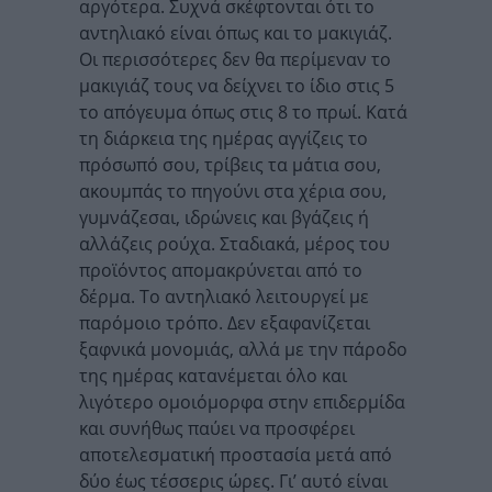
αργότερα. Συχνά σκέφτονται ότι το
αντηλιακό είναι όπως και το μακιγιάζ.
Οι περισσότερες δεν θα περίμεναν το
μακιγιάζ τους να δείχνει το ίδιο στις 5
το απόγευμα όπως στις 8 το πρωί. Κατά
τη διάρκεια της ημέρας αγγίζεις το
πρόσωπό σου, τρίβεις τα μάτια σου,
ακουμπάς το πηγούνι στα χέρια σου,
γυμνάζεσαι, ιδρώνεις και βγάζεις ή
αλλάζεις ρούχα. Σταδιακά, μέρος του
προϊόντος απομακρύνεται από το
δέρμα. Το αντηλιακό λειτουργεί με
παρόμοιο τρόπο. Δεν εξαφανίζεται
ξαφνικά μονομιάς, αλλά με την πάροδο
της ημέρας κατανέμεται όλο και
λιγότερο ομοιόμορφα στην επιδερμίδα
και συνήθως παύει να προσφέρει
αποτελεσματική προστασία μετά από
δύο έως τέσσερις ώρες. Γι’ αυτό είναι