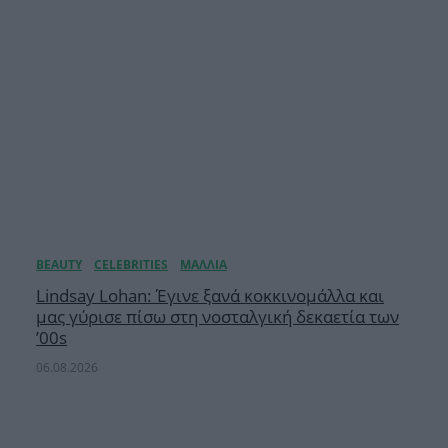
Lindsay Lohan: Έγινε ξανά κοκκινομάλλα και
μας γύρισε πίσω στη νοσταλγική δεκαετία των
’00s
06.08.2026