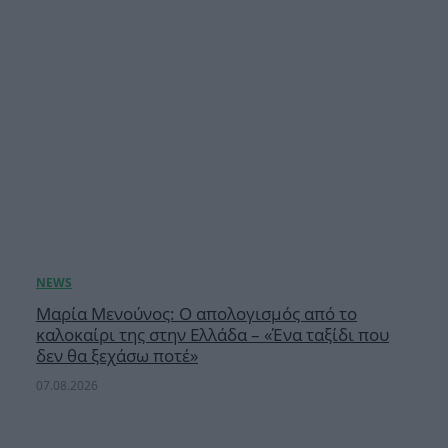
Μαρία Μενούνος: Ο απολογισμός από το
καλοκαίρι της στην Ελλάδα – «Ένα ταξίδι που
δεν θα ξεχάσω ποτέ»
07.08.2026