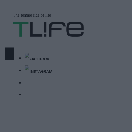
Μετάβαση
σε
The female side of life
περιεχόμενο
ΜΕΝΟΎ