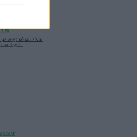
 με νυχτικό και είναι
των it-girls