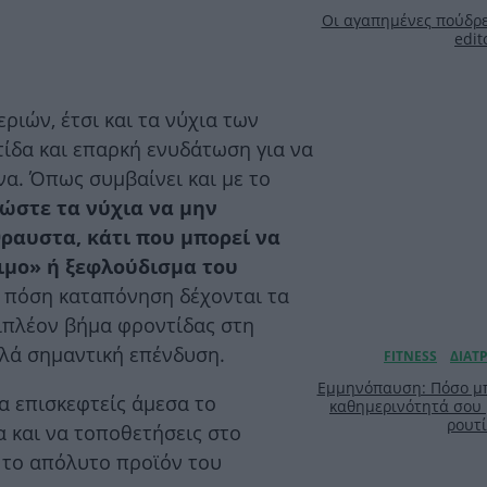
Οι αγαπημένες πούδρε
edit
ριών, έτσι και τα νύχια των
ίδα και επαρκή ενυδάτωση για να
α. Όπως συμβαίνει και με το
ώστε τα νύχια να μην
ραυστα, κάτι που μπορεί να
ιμο» ή ξεφλούδισμα του
ς πόση καταπόνηση δέχονται τα
πιπλέον βήμα φροντίδας στη
λλά σημαντική επένδυση.
Εμμηνόπαυση: Πόσο μπ
να επισκεφτείς άμεσα το
καθημερινότητά σου
ρουτ
 και να τοποθετήσεις στο
, το απόλυτο προϊόν του