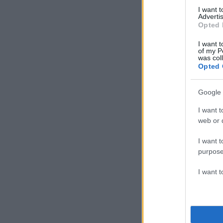
I want 
Advertis
Opted 
I want t
of my P
was col
Opted 
Google 
I want t
web or d
I want t
purpose
I want 