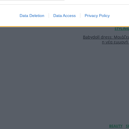
Data Deletion
Data Access
Privacy Policy
Babydoll dress: Μοιάζει
η νέα εμμονή 