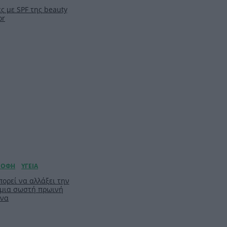
ς με SPF της beauty
or
ορεί να αλλάξει την
 μια σωστή πρωινή
ίνα