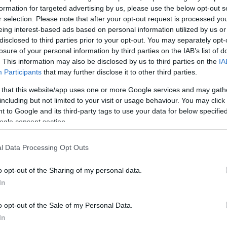
formation for targeted advertising by us, please use the below opt-out s
ΔΙΑΦΗ
του χρόνου που φοράς
r selection. Please note that after your opt-out request is processed y
eing interest-based ads based on personal information utilized by us or
ένα σου σανδάλια και
disclosed to third parties prior to your opt-out. You may separately opt-
ει ότι το ραντεβού για
losure of your personal information by third parties on the IAB’s list of
νό ενώ ακολουθείς όλες τις
. This information may also be disclosed by us to third parties on the
IA
ς των ποδιών.
Participants
that may further disclose it to other third parties.
 that this website/app uses one or more Google services and may gath
 πρέπει να γίνει μέρος της και
including but not limited to your visit or usage behaviour. You may click 
ticle oil στα νύχια των ποδιών
 to Google and its third-party tags to use your data for below specifi
το πεντικιούρ σου φρέσκο και θα
ogle consent section.
ερο.
l Data Processing Opt Outs
ΗΜΙΣΗ
o opt-out of the Sharing of my personal data.
In
o opt-out of the Sale of my Personal Data.
In