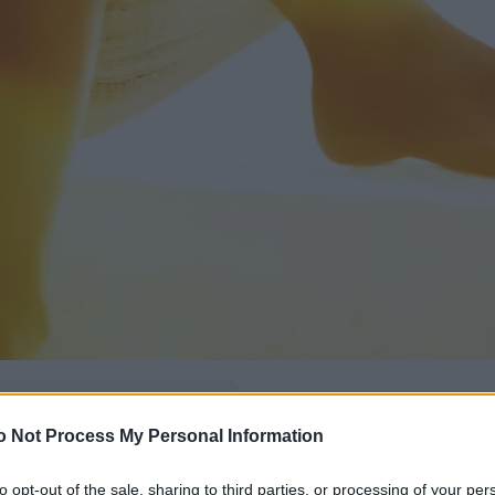
δώ
και πρόσθεσέ μας
o Not Process My Personal Information
εις πιο συχνά
to opt-out of the sale, sharing to third parties, or processing of your per