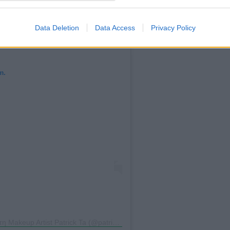
Data Deletion
Data Access
Privacy Policy
m.
Η δημοσίευση κοινοποιήθηκε από το χρήστη Makeup Artist Patrick Ta (@patrickta)