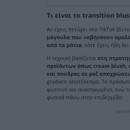
Τι είναι το transition blus
Αν έχεις πετύχει στο TikTok βίντ
μάγουλα που «σβήνουν» ομαλά
από τα μάτια
, τότε έχεις ήδη δει
Η τεχνική βασίζεται
στη στρατη
προϊόντων όπως
cream
blush,
και πούδρας σε ροζ αποχρώσει
gradient αποτέλεσμα. Το πρόσωπο
φωτεινό και ανασηκωμένο, ενώ το
φυσικά πάνω στην επιδερμίδα.
ΔΙΑΦΗΜ