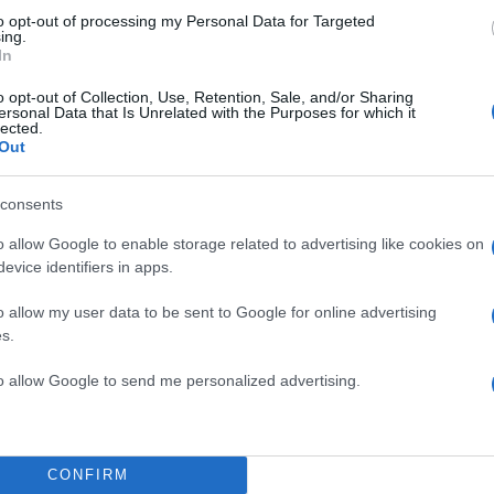
to opt-out of processing my Personal Data for Targeted
ing.
In
o opt-out of Collection, Use, Retention, Sale, and/or Sharing
ersonal Data that Is Unrelated with the Purposes for which it
lected.
εριστραφεί αποκλειστικά
Out
 μετατράπηκε σε
debate για
νώριση
όταν μια τεχνική
consents
o allow Google to enable storage related to advertising like cookies on
evice identifiers in apps.
o allow my user data to be sent to Google for online advertising
s.
to allow Google to send me personalized advertising.
CONFIRM