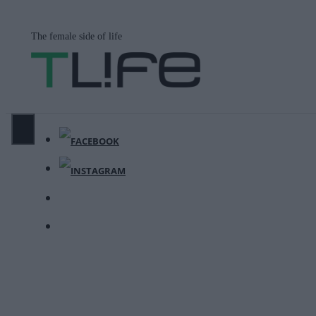
Μετάβαση
σε
The female side of life
περιεχόμενο
ΜΕΝΟΎ