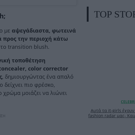
TOP STO
h;
εο με
αψεγάδιαστα, φωτεινά
 προς την περιοχή κάτω
 το transition blush.
γική τοποθέτηση
concealer,
color
corrector
ς
, δημιουργώντας ένα απαλό
 δείχνει πιο φρέσκο,
 χρώμα μοιάζει να λιώνει
Αυτά τα it-girls έχου
fashion radar μας- Και
ΙΣΗ