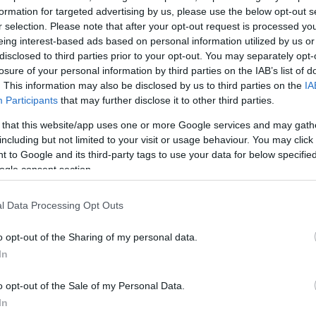
al
makeup
trend
κρύβεται
formation for targeted advertising by us, please use the below opt-out s
έβη τις τελευταίες ημέρες με
r selection. Please note that after your opt-out request is processed y
ια τεχνική που έχει
eing interest-based ads based on personal information utilized by us or
disclosed to third parties prior to your opt-out. You may separately opt-
λει την beauty κοινότητα σε
losure of your personal information by third parties on the IAB’s list of
. This information may also be disclosed by us to third parties on the
IA
Participants
that may further disclose it to other third parties.
μιας νέας σειράς
 that this website/app uses one or more Google services and may gath
akeup
artist
Patrick
Ta
, η
including but not limited to your visit or usage behaviour. You may click 
ο εφέ.
 to Google and its third-party tags to use your data for below specifi
ogle consent section.
ΙΣΗ
l Data Processing Opt Outs
o opt-out of the Sharing of my personal data.
In
o opt-out of the Sale of my Personal Data.
In