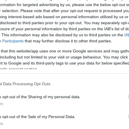
formation for targeted advertising by us, please use the below opt-out s
ΔΙΑΦΗ
ννες
και, όπως ήταν
r selection. Please note that after your opt-out request is processed y
eing interest-based ads based on personal information utilized by us or
εντυπώσεις με ένα look που
disclosed to third parties prior to your opt-out. You may separately opt-
α και τη χαλαρή κομψότητα.
losure of your personal information by third parties on the IAB’s list of
. This information may also be disclosed by us to third parties on the
IA
 στη Γαλλική Ριβιέρα την
Participants
that may further disclose it to other third parties.
νηματογράφου
, φορώντας ένα
 that this website/app uses one or more Google services and may gath
λογή Άνοιξη/Καλοκαίρι 1999.
including but not limited to your visit or usage behaviour. You may click 
 to Google and its third-party tags to use your data for below specifi
ΗΜΙΣΗ
ogle consent section.
l Data Processing Opt Outs
o opt-out of the Sharing of my personal data.
In
o opt-out of the Sale of my Personal Data.
In