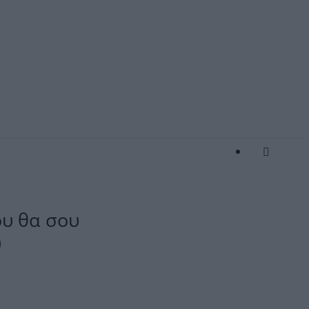
ου θα σου
υ