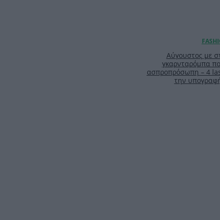
Αύγουστος με στ
γκαρνταρόμπα πο
ασπροπρόσωπη – 4 las
την υπογραφ