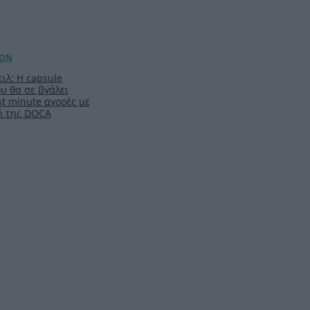
ιλ: Η capsule
υ θα σε βγάλει
t minute αγορές με
ή της DOCA