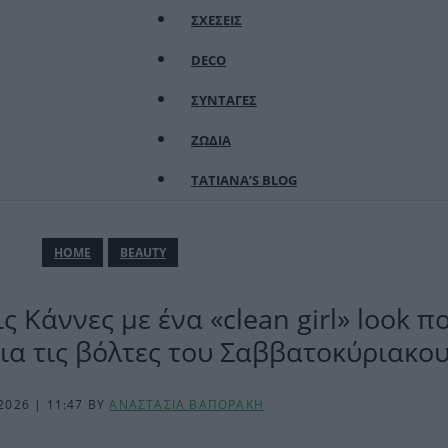
ΣΧΕΣΕΙΣ
DECO
ΣΥΝΤΑΓΕΣ
ΖΩΔΙΑ
TATIANA’S BLOG
ΗΟΜΕ
BEAUTY
ς Κάννες με ένα «clean girl» look π
ια τις βόλτες του Σαββατοκύριακο
2026 | 11:47
BY
ΑΝΑΣΤΑΣΙΑ ΒΑΠΟΡΑΚΗ