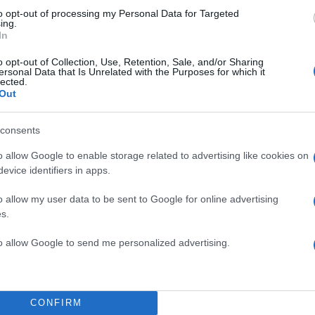
to opt-out of processing my Personal Data for Targeted
ing.
In
o opt-out of Collection, Use, Retention, Sale, and/or Sharing
ersonal Data that Is Unrelated with the Purposes for which it
αν από εφαρμοστό αμάνικο τοπ με
lected.
παντελόνι, δημιουργώντας μια
Out
Οι μικρές κόκκινες λεπτομέρειες
λιές χρώματος χωρίς να
consents
o allow Google to enable storage related to advertising like cookies on
evice identifiers in apps.
είωσε πραγματικά την
o allow my user data to be sent to Google for online advertising
της
.
s.
to allow Google to send me personalized advertising.
CONFIRM