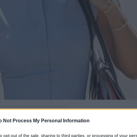
δώ
και πρόσθεσέ μας
o Not Process My Personal Information
εις πιο συχνά
to opt-out of the sale, sharing to third parties, or processing of your per