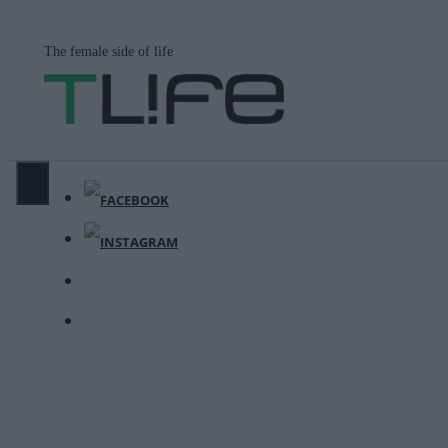
Μετάβαση
σε
The female side of life
περιεχόμενο
ΜΕΝΟΎ