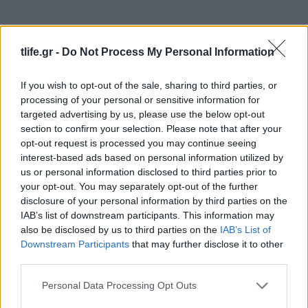
tlife.gr -
Do Not Process My Personal Information
If you wish to opt-out of the sale, sharing to third parties, or
processing of your personal or sensitive information for
targeted advertising by us, please use the below opt-out
section to confirm your selection. Please note that after your
opt-out request is processed you may continue seeing
interest-based ads based on personal information utilized by
us or personal information disclosed to third parties prior to
your opt-out. You may separately opt-out of the further
Ξεσπά η Ελένη Βουλγαράκη για τα
disclosure of your personal information by third parties on the
δημοσιεύματα χωρισμού με τον Φώτη
IAB’s list of downstream participants. This information may
Ιωαννίδη: «Κάντε καμιά βουτιά με το κεφάλι να
also be disclosed by us to third parties on the
IAB’s List of
δροσιστείτε»
Downstream Participants
that may further disclose it to other
third parties.
07.08.2026
Please note that this website/app uses one or more Google
Personal Data Processing Opt Outs
services and may gather and store information including but