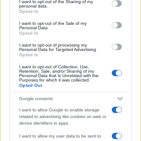
not limited to your visit or usage behaviour. You may click to
I want to opt-out of the Sharing of my
personal data.
grant or deny consent to Google and its third-party tags to
Opted In
use your data for below specified purposes in below Google
consent section.
I want to opt-out of the Sale of my
Personal Data.
Opted In
I want to opt-out of processing my
Personal Data for Targeted Advertising.
Opted In
I want to opt-out of Collection, Use,
Retention, Sale, and/or Sharing of my
Personal Data that Is Unrelated with the
Purposes for which it was collected.
Opted Out
Λένα Παπαληγούρα για τον σύζυγό της, Άκη
Google consents
Πάντο: «Ο γάμος μας είναι πολύ καλύτερος απ’
ό,τι είχα φανταστεί»
I want to allow Google to enable storage
related to advertising like cookies on web or
08.08.2026
device identifiers in apps.
I want to allow my user data to be sent to