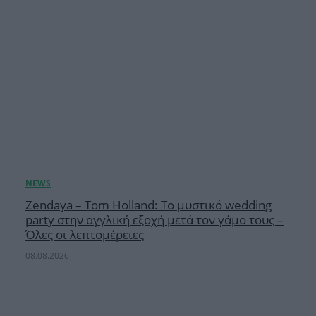
Zendaya – Tom Holland: Το μυστικό wedding
party στην αγγλική εξοχή μετά τον γάμο τους –
Όλες οι λεπτομέρειες
08.08.2026