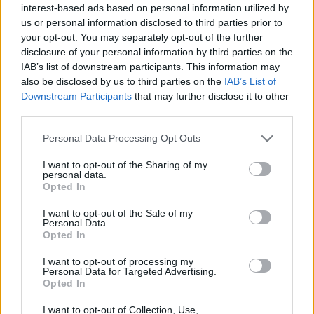
interest-based ads based on personal information utilized by
us or personal information disclosed to third parties prior to
your opt-out. You may separately opt-out of the further
disclosure of your personal information by third parties on the
IAB’s list of downstream participants. This information may
also be disclosed by us to third parties on the
IAB’s List of
Downstream Participants
that may further disclose it to other
third parties.
Please note that this website/app uses one or more Google
Personal Data Processing Opt Outs
services and may gather and store information including but
not limited to your visit or usage behaviour. You may click to
I want to opt-out of the Sharing of my
personal data.
grant or deny consent to Google and its third-party tags to
Opted In
use your data for below specified purposes in below Google
consent section.
I want to opt-out of the Sale of my
Personal Data.
Opted In
James Haven: Ο αδελφός της Αντζελίνα Τζολί
I want to opt-out of processing my
αποκάλυψε ότι είναι γκέι – «Το coming out δεν
Personal Data for Targeted Advertising.
σημαίνει ότι γίνεσαι κάποιος καινούργιος»
Opted In
06.08.2026
I want to opt-out of Collection, Use,