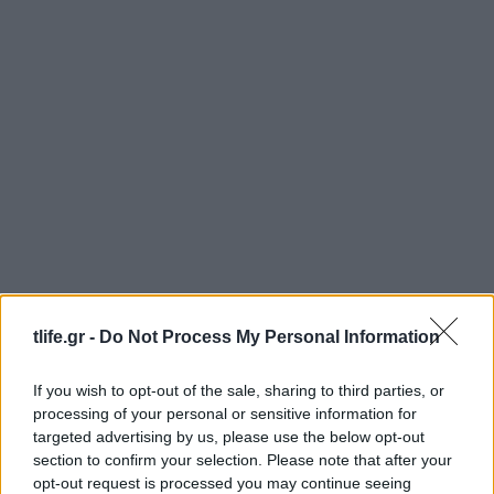
tlife.gr -
Do Not Process My Personal Information
If you wish to opt-out of the sale, sharing to third parties, or
Η Βίκυ Καγιά στη Μύκονο με την μικρή
processing of your personal or sensitive information for
Μπιάνκα: Η δυνατή σχέση μητέρας και κόρης –
targeted advertising by us, please use the below opt-out
Φωτογραφίες
section to confirm your selection. Please note that after your
07.08.2026
opt-out request is processed you may continue seeing