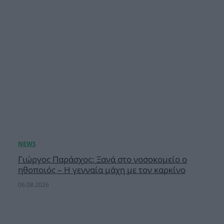
Γιώργος Παράσχος: Ξανά στο νοσοκομείο ο
ηθοποιός – Η γενναία μάχη με τον καρκίνο
06.08.2026