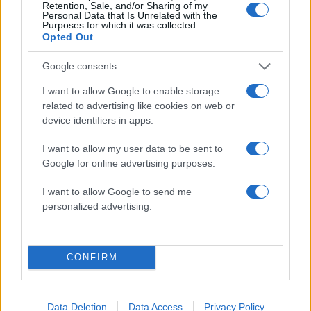
Retention, Sale, and/or Sharing of my
Personal Data that Is Unrelated with the
Purposes for which it was collected.
Opted Out
Google consents
I want to allow Google to enable storage
related to advertising like cookies on web or
device identifiers in apps.
I want to allow my user data to be sent to
Google for online advertising purposes.
I want to allow Google to send me
personalized advertising.
Τροχαίο ατύχημα για τον Mike: «Θα σας
ενημερώσω μόλις είμαι σε θέση να επιστρέψω»
CONFIRM
06.08.2026
Data Deletion
Data Access
Privacy Policy