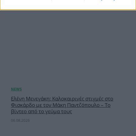
Ελένη Μενεγάκη: Καλοκαιρινές στιγμές στο
Φισκάρδο με τον Μάκη Παντζόπουλο – Το
βίντεο από το γεύμα τους
06.08.2026