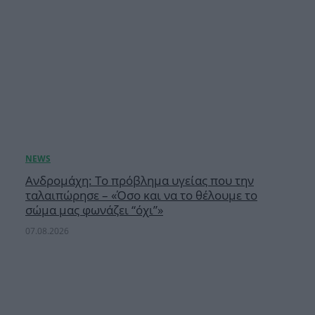
Ανδρομάχη: Το πρόβλημα υγείας που την
ταλαιπώρησε – «Όσο και να το θέλουμε το
σώμα μας φωνάζει “όχι”»
07.08.2026