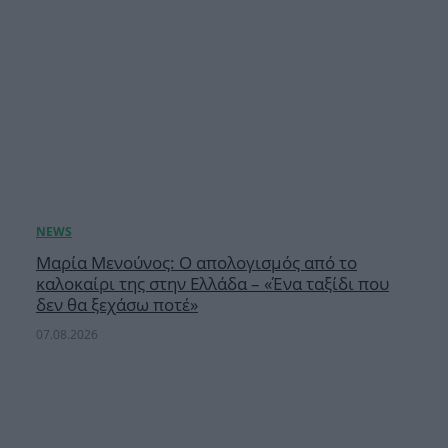
Μαρία Μενούνος: Ο απολογισμός από το
καλοκαίρι της στην Ελλάδα – «Ένα ταξίδι που
δεν θα ξεχάσω ποτέ»
07.08.2026