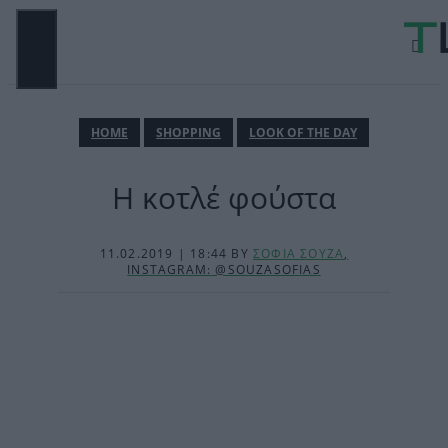
Μετάβαση
σε
περιεχόμενο
ΜΕΝΟΎ
ΗΟΜΕ
SHOPPING
LOOK OF THE DAY
Η κοτλέ φούστα
11.02.2019 | 18:44
BY
ΣΟΦΙΑ ΣΟΥΖΑ
,
INSTAGRAM: @SOUZASOFIAS