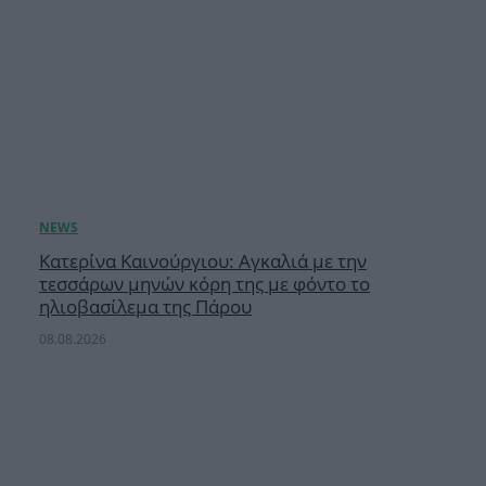
Κατερίνα Καινούργιου: Αγκαλιά με την
τεσσάρων μηνών κόρη της με φόντο το
ηλιοβασίλεμα της Πάρου
08.08.2026