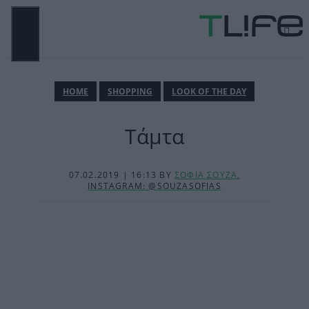
Μετάβαση
σε
περιεχόμενο
ΜΕΝΟΎ
ΗΟΜΕ
SHOPPING
LOOK OF THE DAY
Τάμτα
07.02.2019 | 16:13
BY
ΣΟΦΙΑ ΣΟΥΖΑ
,
INSTAGRAM: @SOUZASOFIAS