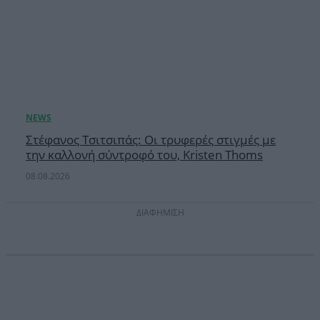
Στέφανος Τσιτσιπάς: Οι τρυφερές στιγμές με
την καλλονή σύντροφό του, Kristen Thoms
08.08.2026
ΔΙΑΦΗΜΙΣΗ