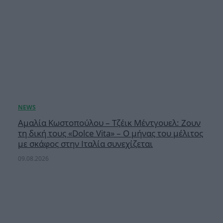
Αμαλία Κωστοπούλου – Τζέικ Μέντγουελ: Ζουν
τη δική τους «Dolce Vita» – Ο μήνας του μέλιτος
με σκάφος στην Ιταλία συνεχίζεται
09.08.2026