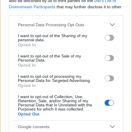
also be disclosed by us to third parties on the
IAB’s List of
Downstream Participants
that may further disclose it to other
third parties.
Please note that this website/app uses one or more Google
Personal Data Processing Opt Outs
services and may gather and store information including but
not limited to your visit or usage behaviour. You may click to
I want to opt-out of the Sharing of my
personal data.
grant or deny consent to Google and its third-party tags to
Opted In
use your data for below specified purposes in below Google
consent section.
I want to opt-out of the Sale of my
Personal Data.
Opted In
Εριέττα Κούρκουλου: Τα φιλιά με τον Βύρωνα
Βασιλειάδη στις διακοπές τους και τα γενέθλια
I want to opt-out of processing my
– «Καμία στιγμή ευτυχίας δεδομένη»
Personal Data for Targeted Advertising.
Opted In
08.08.2026
I want to opt-out of Collection, Use,
Retention, Sale, and/or Sharing of my
Personal Data that Is Unrelated with the
Purposes for which it was collected.
Opted Out
Google consents