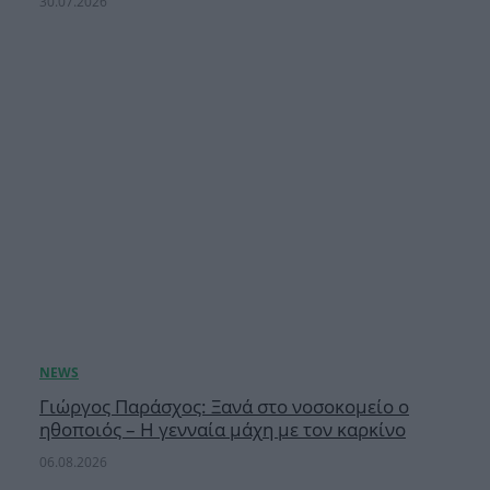
30.07.2026
Γιώργος Παράσχος: Ξανά στο νοσοκομείο ο
ηθοποιός – Η γενναία μάχη με τον καρκίνο
06.08.2026