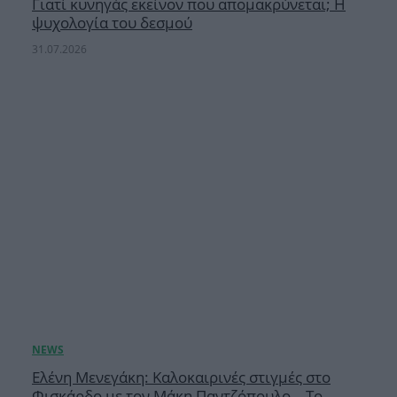
Γιατί κυνηγάς εκείνον που απομακρύνεται; Η
ψυχολογία του δεσμού
31.07.2026
Ελένη Μενεγάκη: Καλοκαιρινές στιγμές στο
Φισκάρδο με τον Μάκη Παντζόπουλο – Το