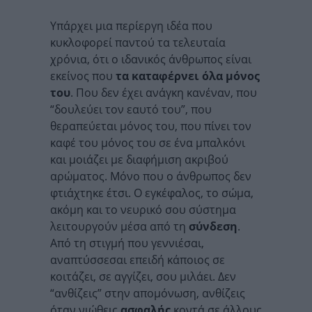
Υπάρχει μια περίεργη ιδέα που
κυκλοφορεί παντού τα τελευταία
χρόνια, ότι ο ιδανικός άνθρωπος είναι
εκείνος που
τα καταφέρνει όλα μόνος
του
. Που δεν έχει ανάγκη κανέναν, που
“δουλεύει τον εαυτό του”, που
θεραπεύεται μόνος του, που πίνει τον
καφέ του μόνος του σε ένα μπαλκόνι
και μοιάζει με διαφήμιση ακριβού
αρώματος. Μόνο που ο άνθρωπος δεν
φτιάχτηκε έτσι. Ο εγκέφαλος, το σώμα,
ακόμη και το νευρικό σου σύστημα
λειτουργούν μέσα από τη
σύνδεση
.
Από τη στιγμή που γεννιέσαι,
αναπτύσσεσαι επειδή κάποιος σε
κοιτάζει, σε αγγίζει, σου μιλάει. Δεν
“ανθίζεις” στην απομόνωση, ανθίζεις
όταν νιώθεις
ασφαλής
κοντά σε άλλους