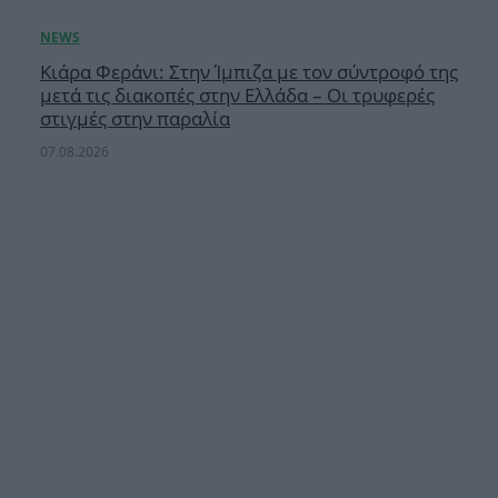
Κιάρα Φεράνι: Στην Ίμπιζα με τον σύντροφό της
μετά τις διακοπές στην Ελλάδα – Οι τρυφερές
στιγμές στην παραλία
07.08.2026