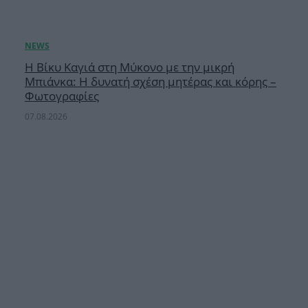
Η Βίκυ Καγιά στη Μύκονο με την μικρή
Μπιάνκα: Η δυνατή σχέση μητέρας και κόρης –
Φωτογραφίες
07.08.2026