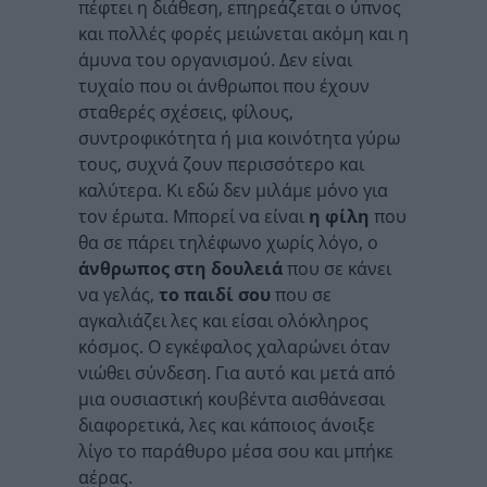
πέφτει η διάθεση, επηρεάζεται ο ύπνος
και πολλές φορές μειώνεται ακόμη και η
άμυνα του οργανισμού. Δεν είναι
τυχαίο που οι άνθρωποι που έχουν
σταθερές σχέσεις, φίλους,
συντροφικότητα ή μια κοινότητα γύρω
τους, συχνά ζουν περισσότερο και
καλύτερα. Κι εδώ δεν μιλάμε μόνο για
τον έρωτα. Μπορεί να είναι
η φίλη
που
θα σε πάρει τηλέφωνο χωρίς λόγο, ο
άνθρωπος στη δουλειά
που σε κάνει
να γελάς,
το παιδί σου
που σε
αγκαλιάζει λες και είσαι ολόκληρος
κόσμος. Ο εγκέφαλος χαλαρώνει όταν
νιώθει σύνδεση. Για αυτό και μετά από
μια ουσιαστική κουβέντα αισθάνεσαι
διαφορετικά, λες και κάποιος άνοιξε
λίγο το παράθυρο μέσα σου και μπήκε
αέρας.