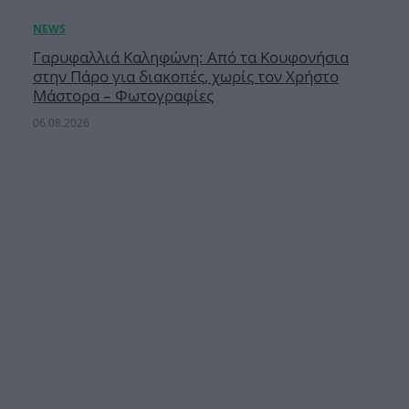
Γαρυφαλλιά Καληφώνη: Από τα Κουφονήσια
στην Πάρο για διακοπές, χωρίς τον Χρήστο
Μάστορα – Φωτογραφίες
06.08.2026