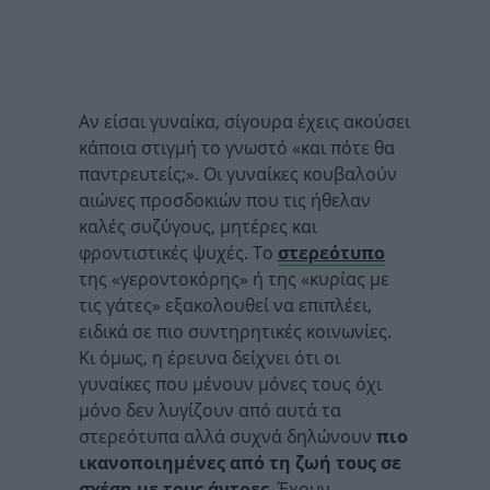
Αν είσαι γυναίκα, σίγουρα έχεις ακούσει
κάποια στιγμή το γνωστό «και πότε θα
παντρευτείς;». Οι γυναίκες κουβαλούν
αιώνες προσδοκιών που τις ήθελαν
καλές συζύγους, μητέρες και
φροντιστικές ψυχές. Το
στερεότυπο
της «γεροντοκόρης» ή της «κυρίας με
τις γάτες» εξακολουθεί να επιπλέει,
ειδικά σε πιο συντηρητικές κοινωνίες.
Κι όμως, η έρευνα δείχνει ότι οι
γυναίκες που μένουν μόνες τους όχι
μόνο δεν λυγίζουν από αυτά τα
στερεότυπα αλλά συχνά δηλώνουν
πιο
ικανοποιημένες από τη ζωή τους σε
σχέση με τους άντρες
. Έχουν