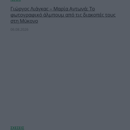
Γιώργος Λιάγκας – Μαρία Αντωνά: Το
φωτογραφικό άλμπουμ από τις διακοπές τους
στη Μύκονο
06.08.2026