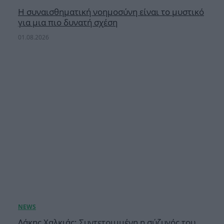
Η συναισθηματική νοημοσύνη είναι το μυστικό
για μια πιο δυνατή σχέση
01.08.2026
Λάκης Χαλκιάς: Συντετριμμένη η σύζυγός του,