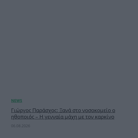
Γιώργος Παράσχος: Ξανά στο νοσοκομείο ο
ηθοποιός – Η γενναία μάχη με τον καρκίνο
06.08.2026