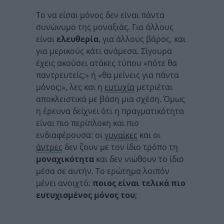
Το να είσαι μόνος δεν είναι πάντα
συνώνυμο της μοναξιάς. Για άλλους
είναι
ελευθερία
, για άλλους βάρος, και
για μερικούς κάτι ανάμεσα. Σίγουρα
έχεις ακούσει ατάκες τύπου «πότε θα
παντρευτείς;» ή «θα μείνεις για πάντα
μόνος;», λες και η
ευτυχία
μετριέται
αποκλειστικά με βάση μια σχέση. Όμως
η έρευνα δείχνει ότι η πραγματικότητα
είναι πιο περίπλοκη και πιο
ενδιαφέρουσα: οι
γυναίκες
και οι
άντρες
δεν ζουν με τον ίδιο τρόπο τη
μοναχικότητα
και δεν νιώθουν το ίδιο
μέσα σε αυτήν. Το ερώτημα λοιπόν
μένει ανοιχτό:
ποιος είναι τελικά πιο
ευτυχισμένος μόνος του
;