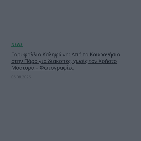
Γαρυφαλλιά Καληφώνη: Από τα Κουφονήσια
στην Πάρο για διακοπές, χωρίς τον Χρήστο
Μάστορα – Φωτογραφίες
06.08.2026