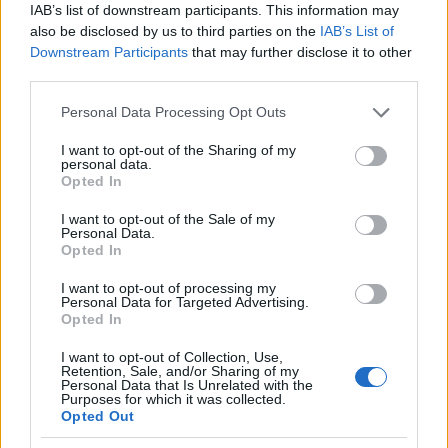
IAB’s list of downstream participants. This information may
Follow us on
also be disclosed by us to third parties on the
IAB’s List of
facebook
twitter
Instagram
TikTok
Downstream Participants
that may further disclose it to other
third parties.
Please note that this website/app uses one or more Google
Ακολουθήστε το
tlife.gr στο Google
Personal Data Processing Opt Outs
services and may gather and store information including but
News
και μάθετε πρώτοι όλα τα νέα.
not limited to your visit or usage behaviour. You may click to
I want to opt-out of the Sharing of my
personal data.
grant or deny consent to Google and its third-party tags to
Opted In
use your data for below specified purposes in below Google
consent section.
I want to opt-out of the Sale of my
Personal Data.
Opted In
I want to opt-out of processing my
Personal Data for Targeted Advertising.
ΔΕΙΤΕ
Opted In
I want to opt-out of Collection, Use,
ΑΚΟΜΑ
Retention, Sale, and/or Sharing of my
Personal Data that Is Unrelated with the
Purposes for which it was collected.
Opted Out