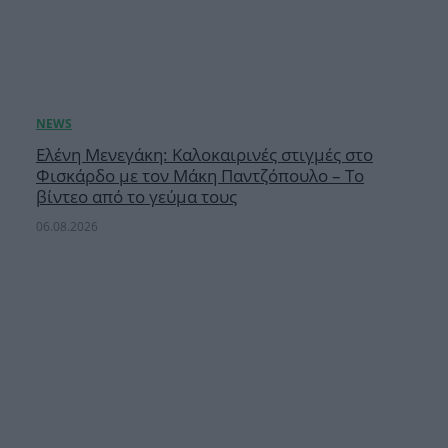
Ελένη Μενεγάκη: Καλοκαιρινές στιγμές στο
Φισκάρδο με τον Μάκη Παντζόπουλο – Το
βίντεο από το γεύμα τους
06.08.2026