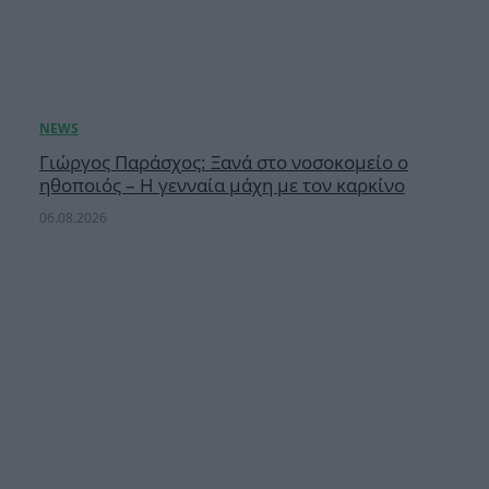
Γιώργος Παράσχος: Ξανά στο νοσοκομείο ο
ηθοποιός – Η γενναία μάχη με τον καρκίνο
06.08.2026