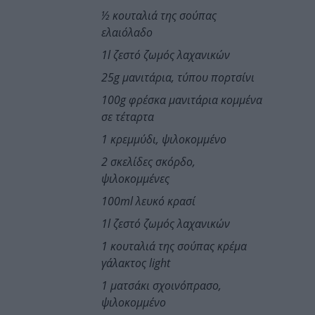
½ κουταλιά της σούπας
ελαιόλαδο
1l ζεστό ζωμός λαχανικών
25g μανιτάρια, τύπου πορτσίνι
100g φρέσκα μανιτάρια κομμένα
σε τέταρτα
1 κρεμμύδι, ψιλοκομμένο
2 σκελίδες σκόρδο,
ψιλοκομμένες
100ml λευκό κρασί
1l ζεστό ζωμός λαχανικών
1 κουταλιά της σούπας κρέμα
γάλακτος
light
1
ματσάκι σχοινόπρασο,
ψιλοκομμένο