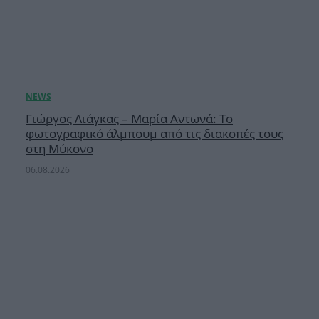
Γιώργος Λιάγκας – Μαρία Αντωνά: Το
φωτογραφικό άλμπουμ από τις διακοπές τους
στη Μύκονο
06.08.2026