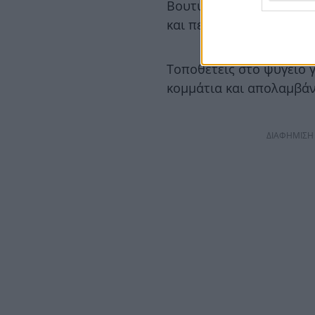
Βουτυρώνεις ελαφρά μί
και περιχύνεις το μείγμα
Τοποθετείς στο ψυγείο γ
κομμάτια και απολαμβάν
ΔΙΑΦΗΜΙΣΗ