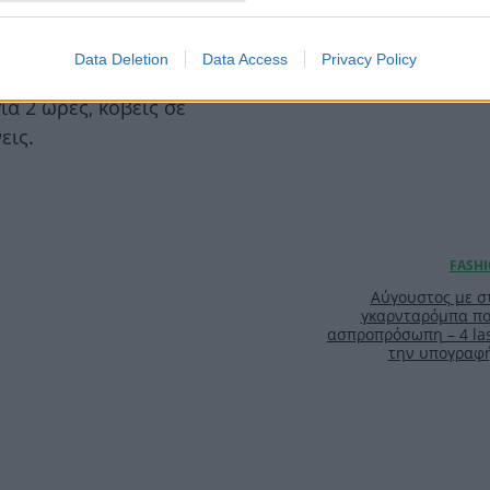
α ορθογώνια φόρμα κέικ
 σου.
Data Deletion
Data Access
Privacy Policy
ια 2 ώρες, κόβεις σε
εις.
Αύγουστος με στ
γκαρνταρόμπα πο
ασπροπρόσωπη – 4 las
την υπογραφ