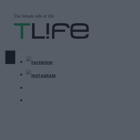
Μετάβαση
σε
The female side of life
περιεχόμενο
ΜΕΝΟΎ