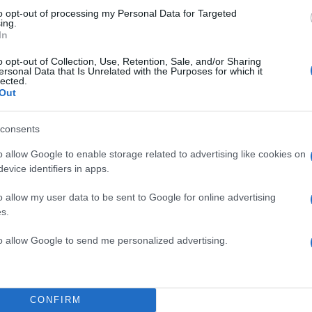
to opt-out of processing my Personal Data for Targeted
ο
ing.
In
ος
o opt-out of Collection, Use, Retention, Sale, and/or Sharing
ersonal Data that Is Unrelated with the Purposes for which it
lected.
Out
κατσαρόλα με ζεστό νερό
consents
Από πάνω της, βάζεις ένα
οποίο λιώνεις τη
o allow Google to enable storage related to advertising like cookies on
evice identifiers in apps.
ο ζαχαρούχο γάλα και
μογενοποιηθεί το μείγμα
o allow my user data to be sent to Google for online advertising
s.
to allow Google to send me personalized advertising.
ι για 3 λεπτά και
σμένα μπισκότα.
TOP STO
CONFIRM