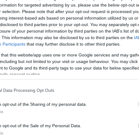
formation for targeted advertising by us, please use the below opt-out s
r selection. Please note that after your opt-out request is processed y
eing interest-based ads based on personal information utilized by us or
25
Μέ
disclosed to third parties prior to your opt-out. You may separately opt-
losure of your personal information by third parties on the IAB’s list of
MΕΡΊΔΕΣ
ΒΑΘΜΌΣ 
. This information may also be disclosed by us to third parties on the
IA
Participants
that may further disclose it to other third parties.
 that this website/app uses one or more Google services and may gath
ΔΙΑΦΗ
ολαυστικό γλυκάκι (όπως
including but not limited to your visit or usage behaviour. You may click 
 to Google and its third-party tags to use your data for below specifi
ριστούγεννα πρέπει να τα
ogle consent section.
l Data Processing Opt Outs
o opt-out of the Sharing of my personal data.
In
λα
o opt-out of the Sale of my Personal Data.
In
ολάτας