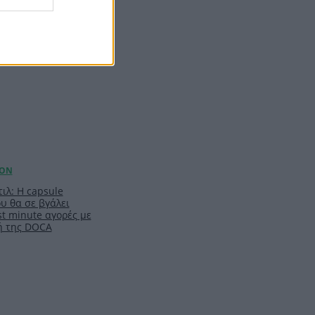
ιλ: Η capsule
υ θα σε βγάλει
t minute αγορές με
ή της DOCA