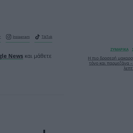
r
Instagram
TikTok
ogle News
και μάθετε
Η πιο δροσερή μακαρο
τόνο και παρμεζάνα –
λεπτ