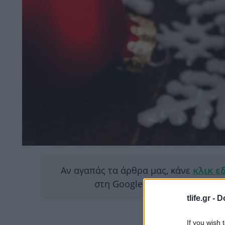
Αν αγαπάς τα άρθρα μας, κάνε
κλικ ε
στη Google για να μας διαβάζ
tlife.gr -
D
If you wish 