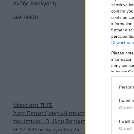
Ανθής Βούλγαρη
sensitive in
confirm you
ΔΙΑΦΗΜΙΣΗ
continue se
information 
further disc
participants
Downstream 
Please note
information 
deny consent
in below Go
Persona
I want t
Μονο στο TL!FE
Opted 
Άκης Πετρετζίκης: «Η πτώση προήλθε λόγω απειρ
του Ιππικού Ομίλου Βαρυμπόμπης
I want t
Opted 
06.02.2026
by
Γεωργια Τσιντζα