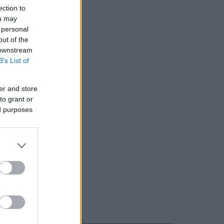
ection to
ou may
 personal
out of the
 downstream
B’s List of
er and store
to grant or
ed purposes
IFE η εκπαιδεύτρια