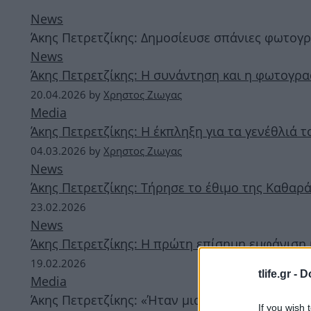
News
Άκης Πετρετζίκης: Δημοσίευσε σπάνιες φωτογρα
News
Άκης Πετρετζίκης: Η συνάντηση και η φωτογραφ
20.04.2026
by
Χρηστος Ζιωγας
Media
Άκης Πετρετζίκης: Η έκπληξη για τα γενέθλιά 
04.03.2026
by
Χρηστος Ζιωγας
News
Άκης Πετρετζίκης: Τήρησε το έθιμο της Καθαρά
23.02.2026
News
Άκης Πετρετζίκης: Η πρώτη επίσημη εμφάνιση
19.02.2026
tlife.gr -
D
Media
Άκης Πετρετζίκης: «Ήταν μια άτυχη στιγμή, δεν
If you wish 