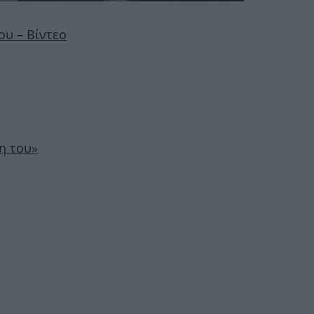
ου – Bίντεο
ρη του»