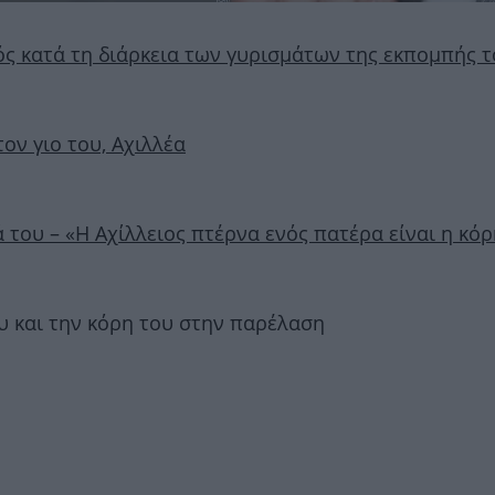
ός κατά τη διάρκεια των γυρισμάτων της εκπομπής τ
τον γιο του, Αχιλλέα
 του – «Η Αχίλλειος πτέρνα ενός πατέρα είναι η κό
ου και την κόρη του στην παρέλαση