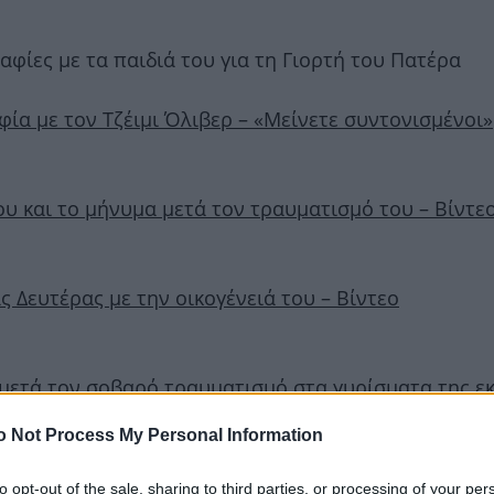
φίες με τα παιδιά του για τη Γιορτή του Πατέρα
ία με τον Τζέιμι Όλιβερ – «Μείνετε συντονισμένοι»
του και το μήνυμα μετά τον τραυματισμό του – Βίντε
ς Δευτέρας με την οικογένειά του – Βίντεο
 μετά τον σοβαρό τραυματισμό στα γυρίσματα της ε
o Not Process My Personal Information
 μιλάμε για ένα αφηνιασμένο άλογο» λέει στο TLIFE 
to opt-out of the sale, sharing to third parties, or processing of your per