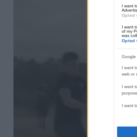
I want 
Advertis
Opted 
I want t
of my P
was col
Opted 
Google 
I want t
web or d
I want t
purpose
I want 