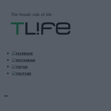
Μετάβαση
σε
The female side of life
περιεχόμενο
ΜΕΝΟΎ