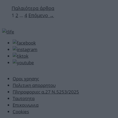
Παλαιότερα άρθρα
Σελίδα
Σελίδα
Σελίδα
1
2
…
4
Επόμενο
→
Οροι χρησης
Πολιτικη απορρητου
Πληροφοριες α.27 Ν.5253/2025
Ταυτοτητα
Επικοινωνια
Cookies