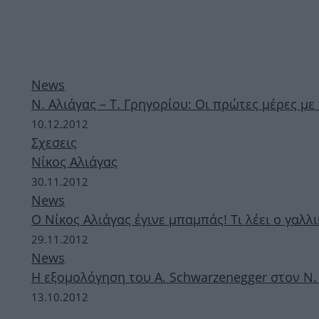
News
Ν. Αλιάγας – Τ. Γρηγορίου: Οι πρώτες μέρες με
10.12.2012
Σχεσεις
Νίκος Αλιάγας
30.11.2012
News
Ο Νίκος Αλιάγας έγινε μπαμπάς! Τι λέει ο γαλλ
29.11.2012
News
Η εξομολόγηση του A. Schwarzenegger στον Ν.
13.10.2012