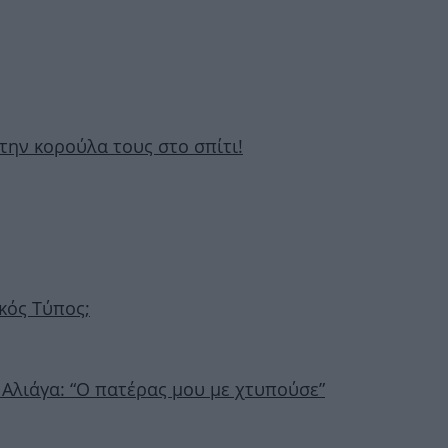
 την κορούλα τους στο σπίτι!
ικός Τύπος;
 Αλιάγα: “Ο πατέρας μου με χτυπούσε”