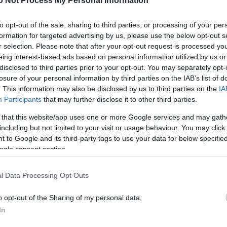
o Not Process My Personal Information
to opt-out of the sale, sharing to third parties, or processing of your per
ή την ώρα συνέντευξη;
formation for targeted advertising by us, please use the below opt-out s
r selection. Please note that after your opt-out request is processed y
 ΄ότι φαίνεται, με όλα τα “Voice” ταιριάζει ένας Στα
eing interest-based ads based on personal information utilized by us or
disclosed to third parties prior to your opt-out. You may separately opt-
losure of your personal information by third parties on the IAB’s list of
. This information may also be disclosed by us to third parties on the
IA
γύρο του γαλλικού The Voice
Participants
that may further disclose it to other third parties.
 that this website/app uses one or more Google services and may gath
including but not limited to your visit or usage behaviour. You may click 
 Shakira, Hoffman και Bruni ποζάρουν για τον Έλλη
 to Google and its third-party tags to use your data for below specifi
ogle consent section.
l Data Processing Opt Outs
 δοκιμασία του The Voice
o opt-out of the Sharing of my personal data.
In
 Shakira, Hoffman και Bruni ποζάρουν για τον Έλλη