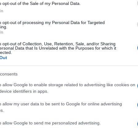
o opt-out of the Sale of my Personal Data.
In
to opt-out of processing my Personal Data for Targeted
ing.
In
o opt-out of Collection, Use, Retention, Sale, and/or Sharing
ersonal Data that Is Unrelated with the Purposes for which it
lected.
Out
consents
o allow Google to enable storage related to advertising like cookies on
evice identifiers in apps.
o allow my user data to be sent to Google for online advertising
λύτερα ονόματα του Hollywood! Μπορείς να μαντέψε
s.
to allow Google to send me personalized advertising.
” του Νίκου Αλιάγα