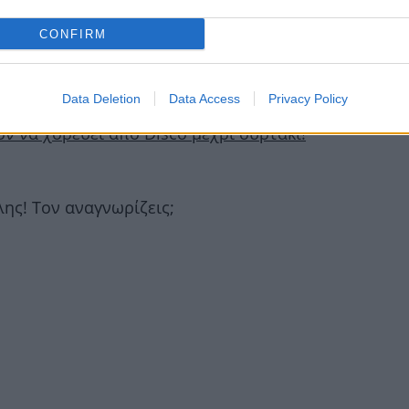
CONFIRM
e να χορέψει συρτάκι!
Data Deletion
Data Access
Privacy Policy
ον να χορεύει από Disco μέχρι συρτάκι!
ης! Τον αναγνωρίζεις;