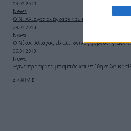
04.02.2013
News
Ο Ν. Αλιάγας ανάγκασε τον κύριο Gangnam Styl
29.01.2013
News
O Νίκος Αλιάγας είναι… δεινός χορευτής! Δες τ
06.01.2013
News
Έγινε πρόσφατα μπαμπάς και ντύθηκε Άη Βασίλ
ΔΙΑΦΗΜΙΣΗ