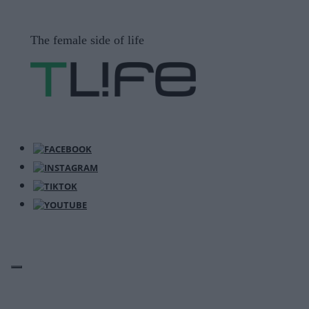
Μετάβαση
σε
The female side of life
περιεχόμενο
ΜΕΝΟΎ