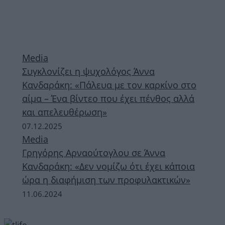
Media
Συγκλονίζει η ψυχολόγος Άννα
Κανδαράκη: «Πάλευα με τον καρκίνο στο
αίμα – Ένα βίντεο που έχει πένθος αλλά
και απελευθέρωση»
07.12.2025
Media
Γρηγόρης Αρναούτογλου σε Άννα
Κανδαράκη: «Δεν νομίζω ότι έχει κάποια
ώρα η διαφήμιση των προφυλακτικών»
11.06.2024