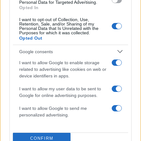
Personal Data for Targeted Advertising.
Τατιάνα Στεφανίδου για Άννα Κανδαράκη:
Opted In
«Έγινε ένας πυλώνας στήριξης για
I want to opt-out of Collection, Use,
χιλιάδες ασθενείς και οικογένειες»
Retention, Sale, and/or Sharing of my
Personal Data that Is Unrelated with the
08.12.2025
Purposes for which it was collected.
Opted Out
Tatiana's Blog
Όταν η αλήθεια γίνεται δύναμη: Η
Google consents
δημόσια εξομολόγηση της Άννας
I want to allow Google to enable storage
Κανδαράκη
related to advertising like cookies on web or
08.12.2025
device identifiers in apps.
Media
I want to allow my user data to be sent to
Κατερίνα Καινούργιου για Άννα
Google for online advertising purposes.
Κανδαράκη: «Με έχει βοηθήσει πάρα
πολύ στον τρόπο που θα χειριστώ
I want to allow Google to send me
personalized advertising.
πολλές καταστάσεις»
08.12.2025
Media
CONFIRM