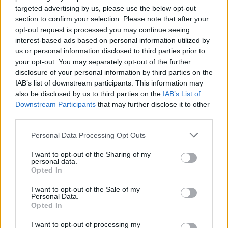
targeted advertising by us, please use the below opt-out
Συγκινεί η Άννα Κανδαράκη: «Με ντροπή,
section to confirm your selection. Please note that after your
με ταπεινότητα να αξίζω άραγε τόση
opt-out request is processed you may continue seeing
αγάπη;» – Το μήνυμα μετά την
interest-based ads based on personal information utilized by
us or personal information disclosed to third parties prior to
εξομολόγηση για τη μάχη με τον καρκίνο
your opt-out. You may separately opt-out of the further
disclosure of your personal information by third parties on the
ΔΙΑΦΗΜΙΣΗ
IAB’s list of downstream participants. This information may
also be disclosed by us to third parties on the
IAB’s List of
Downstream Participants
that may further disclose it to other
third parties.
Please note that this website/app uses one or more Google
Personal Data Processing Opt Outs
services and may gather and store information including but
not limited to your visit or usage behaviour. You may click to
I want to opt-out of the Sharing of my
personal data.
grant or deny consent to Google and its third-party tags to
Opted In
use your data for below specified purposes in below Google
consent section.
I want to opt-out of the Sale of my
Personal Data.
Opted In
News
I want to opt-out of processing my