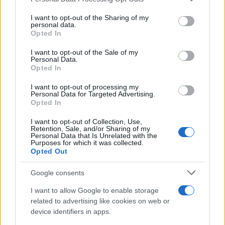
services and may gather and store information including but
πρώτη εμφάνιση μετά την ανακοίνωση
not limited to your visit or usage behaviour. You may click to
I want to opt-out of the Sharing of my
ότι θα γίνουν γονείς – Αποκλειστικές
personal data.
grant or deny consent to Google and its third-party tags to
Opted In
φωτογραφίες
use your data for below specified purposes in below Google
consent section.
08.04.2026
by
Αννα Κοντογιαννη
I want to opt-out of the Sale of my
Personal Data.
News
Opted In
Άννα Πρέλεβιτς: Οι ευχές της showbiz για
I want to opt-out of processing my
την εγκυμοσύνη της – Το σχόλιο της
Personal Data for Targeted Advertising.
Opted In
Δούκισσας Νομικού
13.03.2026
I want to opt-out of Collection, Use,
Retention, Sale, and/or Sharing of my
News
Personal Data that Is Unrelated with the
Purposes for which it was collected.
Έγκυος η Άννα Πρέλεβιτς: Πατέρας για
Opted Out
πρώτη φορά ο αδελφός της Δούκισσας
Νομικού
Google consents
12.03.2026
I want to allow Google to enable storage
News
related to advertising like cookies on web or
device identifiers in apps.
Άννα Πρέλεβιτς – Νικήτας Νομικός: