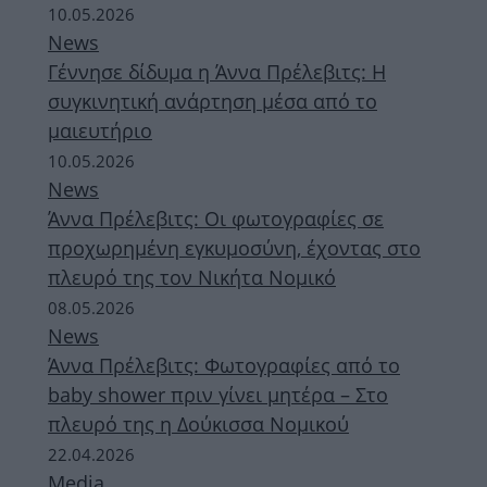
10.05.2026
News
Γέννησε δίδυμα η Άννα Πρέλεβιτς: Η
συγκινητική ανάρτηση μέσα από το
μαιευτήριο
10.05.2026
News
Άννα Πρέλεβιτς: Οι φωτογραφίες σε
προχωρημένη εγκυμοσύνη, έχοντας στο
πλευρό της τον Νικήτα Νομικό
08.05.2026
News
Άννα Πρέλεβιτς: Φωτογραφίες από το
baby shower πριν γίνει μητέρα – Στο
πλευρό της η Δούκισσα Νομικού
22.04.2026
Media