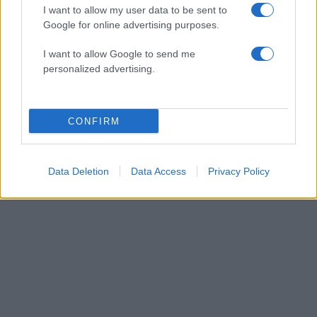
Βόλτα στα νότια προάστια για το
I want to allow my user data to be sent to
αγαπημένο ζευγάρι – Φωτογραφίες
Google for online advertising purposes.
28.12.2025
I want to allow Google to send me
News
personalized advertising.
Άννα Πρέλεβιτς: «Όταν έχεις την
κατάλληλη παρέα, ακόμα και τα πιο
απρόοπτα γίνονται όμορφες περιπέτειες»
CONFIRM
– Τι συνέβη στην Ιταλία
ΔΙΑΦΗΜΙΣΗ
Data Deletion
Data Access
Privacy Policy