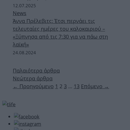
12.07.2025
News
Άννα Πρέλεβιτς: Έτσι περνάει τις
τελευταίες ημέρες του καλοκαιριού –
«Ξύπνησα από τις 7:30 για να πάω στη
λαϊκή»
24.08.2024
Παλαιότερα άρθρα
Νεώτερα άρθρα
Σελίδα
Σελίδα
Σελίδα
Σελίδα
←
Προηγούμενο
1
2
3
…
13
Επόμενο
→