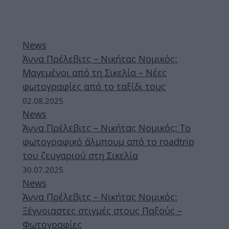
News
Άννα Πρέλεβιτς – Νικήτας Νομικός:
Μαγεμένοι από τη Σικελία – Νέες
φωτογραφίες από το ταξίδι τους
02.08.2025
News
Άννα Πρέλεβιτς – Νικήτας Νομικός: Το
φωτογραφικό άλμπουμ από το roadtrip
του ζευγαριού στη Σικελία
30.07.2025
News
Άννα Πρέλεβιτς – Νικήτας Νομικός:
Ξέγνοιαστες στιγμές στους Παξούς –
Φωτογραφίες