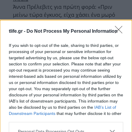
Άννα Πρέλεβιτς για πρώτη φορά: «Πριν
μείνω τώρα έγκυος, είχα χάσει ένα μωρό
– Ήταν η χειρότερη στιγμή της ζωής μου»
tlife.gr -
Do Not Process My Personal Information
ΔΙΑΦΗΜΙΣΗ
If you wish to opt-out of the sale, sharing to third parties, or
processing of your personal or sensitive information for
targeted advertising by us, please use the below opt-out
section to confirm your selection. Please note that after your
opt-out request is processed you may continue seeing
interest-based ads based on personal information utilized by
us or personal information disclosed to third parties prior to
your opt-out. You may separately opt-out of the further
disclosure of your personal information by third parties on the
IAB’s list of downstream participants. This information may
also be disclosed by us to third parties on the
IAB’s List of
Downstream Participants
that may further disclose it to other
third parties.
Μονο στο TL!FE
Άννα Πρέλεβιτς – Νικήτας Νομικός: Η
Please note that this website/app uses one or more Google
Personal Data Processing Opt Outs