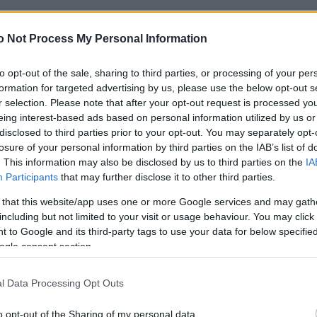
ε είχε προσέξει πάρα πολύ – Την λατρεύω, είμαστε 
o Not Process My Personal Information
to opt-out of the sale, sharing to third parties, or processing of your per
ν Τραϊανό Δέλλα – «Ακόμη και στην απουσία της, να 
formation for targeted advertising by us, please use the below opt-out s
r selection. Please note that after your opt-out request is processed y
eing interest-based ads based on personal information utilized by us or
disclosed to third parties prior to your opt-out. You may separately opt-
losure of your personal information by third parties on the IAB’s list of
στην Ibiza με τους κορυφαίους DJs ARGY και ANYMA
. This information may also be disclosed by us to third parties on the
IA
Participants
that may further disclose it to other third parties.
 that this website/app uses one or more Google services and may gath
 Antigoni για «καλή επιτυχία» – Βίντεο
including but not limited to your visit or usage behaviour. You may click 
 to Google and its third-party tags to use your data for below specifi
ogle consent section.
τη συνεργασία μας μπήκε την κατάλληλη στιγμή – Δ
l Data Processing Opt Outs
o opt-out of the Sharing of my personal data.