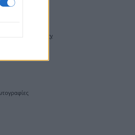
το unfollow»
 χορογράφο του Harry
Φωτογραφίες