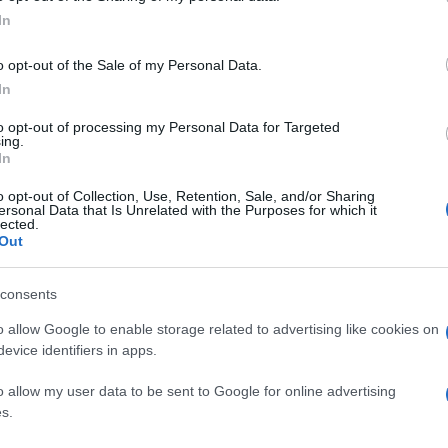
στην καρδιά μου – Ήταν από κοινού απόφαση να χωρ
In
o opt-out of the Sale of my Personal Data.
In
to opt-out of processing my Personal Data for Targeted
ing.
In
o opt-out of Collection, Use, Retention, Sale, and/or Sharing
ersonal Data that Is Unrelated with the Purposes for which it
lected.
Out
consents
o allow Google to enable storage related to advertising like cookies on
evice identifiers in apps.
o allow my user data to be sent to Google for online advertising
ες από τις διακοπές τους στην Γαλλική Πολυνησία
s.