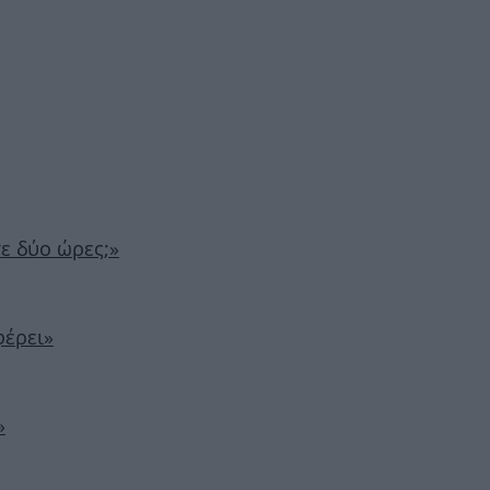
σε δύο ώρες;»
φέρει»
»