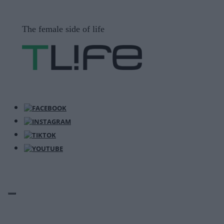
Μετάβαση
σε
The female side of life
περιεχόμενο
ΜΕΝΟΎ