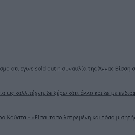
σμο ότι έγινε sold out η συναυλία της Άννας Βίσση 
ια ως καλλιτέχνη, δε ξέρω κάτι άλλο και δε με ενδια
α Κούστα – «Είσαι τόσο λατρεμένη και τόσο μισητή