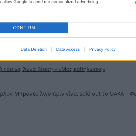
to allow Google to send me personalized advertising.
γει κανένας άνθρωπος από τη ζωή μου – Παιδιάστικο 
CONFIRM
video της νέας της επιτυχίας! Η συνεργασία με τον
Data Deletion
Data Access
Privacy Policy
σή του ως Άννα Βίσση – «Μας καθήλωσες»
άρλον Μπράντο λίγο πριν γίνει sold out το ΟΑΚΑ – 