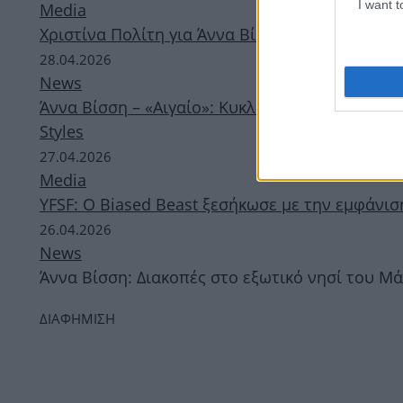
I want 
Media
Χριστίνα Πολίτη για Άννα Βίσση: «Δεν έχει φύ
28.04.2026
News
Άννα Βίσση – «Αιγαίο»: Κυκλοφόρησε το music 
Styles
27.04.2026
Media
YFSF: Ο Biased Beast ξεσήκωσε με την εμφάνι
26.04.2026
News
Άννα Βίσση: Διακοπές στο εξωτικό νησί του Μ
ΔΙΑΦΗΜΙΣΗ