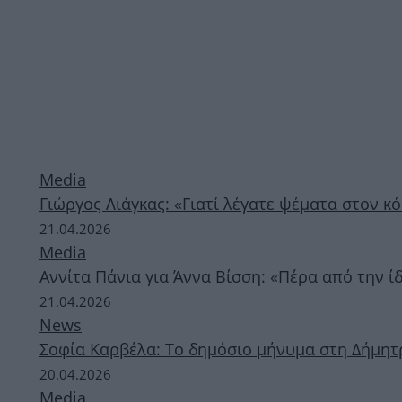
Media
Γιώργος Λιάγκας: «Γιατί λέγατε ψέματα στον κό
21.04.2026
Media
Αννίτα Πάνια για Άννα Βίσση: «Πέρα από την ίδ
21.04.2026
News
Σοφία Καρβέλα: Το δημόσιο μήνυμα στη Δήμητρ
20.04.2026
Media