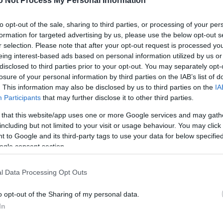
o Not Process My Personal Information
to opt-out of the sale, sharing to third parties, or processing of your per
ο της δρόμο στην Αθήνα!
formation for targeted advertising by us, please use the below opt-out s
r selection. Please note that after your opt-out request is processed y
ήνας
eing interest-based ads based on personal information utilized by us or
disclosed to third parties prior to your opt-out. You may separately opt-
losure of your personal information by third parties on the IAB’s list of
. This information may also be disclosed by us to third parties on the
IA
της Αθήνας Φωτό
Participants
that may further disclose it to other third parties.
 that this website/app uses one or more Google services and may gath
including but not limited to your visit or usage behaviour. You may click 
ροφο ξενοδοχείου στην Αθήνα
 to Google and its third-party tags to use your data for below specifi
ogle consent section.
l Data Processing Opt Outs
εις στην Αθήνα – Μάθε ποιοι δρόμοι θα είναι κλεισ
o opt-out of the Sharing of my personal data.
In
 – Αυτοκίνητο με 75 κιλά εκρηκτικά εξερράγη στην 