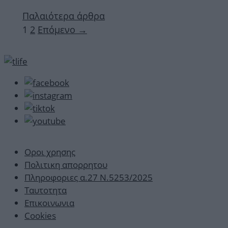
Παλαιότερα άρθρα
Σελίδα
Σελίδα
1
2
Επόμενο
→
Οροι χρησης
Πολιτικη απορρητου
Πληροφοριες α.27 Ν.5253/2025
Ταυτοτητα
Επικοινωνια
Cookies