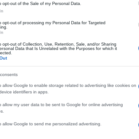
o opt-out of the Sale of my Personal Data.
In
to opt-out of processing my Personal Data for Targeted
ing.
In
o opt-out of Collection, Use, Retention, Sale, and/or Sharing
ersonal Data that Is Unrelated with the Purposes for which it
lected.
Out
consents
o allow Google to enable storage related to advertising like cookies on
evice identifiers in apps.
o allow my user data to be sent to Google for online advertising
ου ’60 που έχει ξετρελάνει τους πάντες!
s.
to allow Google to send me personalized advertising.
έθηκαν στο gala της διοργάνωσης;