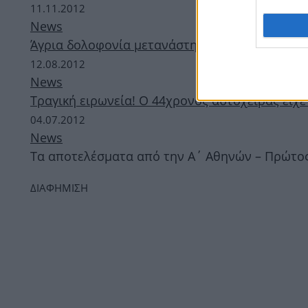
11.11.2012
News
Άγρια δολοφονία μετανάστη στο κέντρο της Α
12.08.2012
News
Τραγική ειρωνεία! Ο 44χρονος αυτόχειρας είχε
04.07.2012
News
Τα αποτελέσματα από την Α΄ Αθηνών – Πρώτος
ΔΙΑΦΗΜΙΣΗ