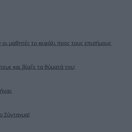
 οι μαθητές το κεφάλι προς τους επισήμους
τευε και βίαζε τα θύματά του;
θήνας
ο Σύνταγμα!