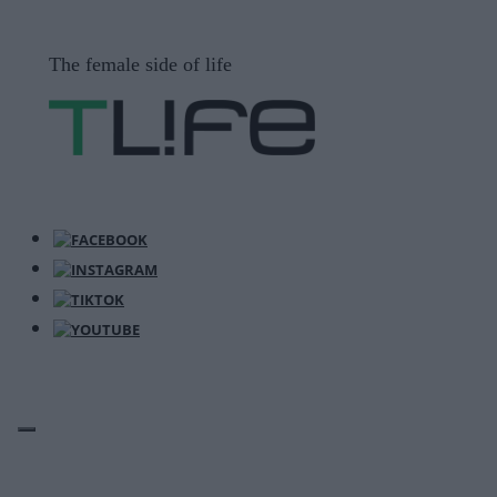
Μετάβαση
σε
The female side of life
περιεχόμενο
ΜΕΝΟΎ