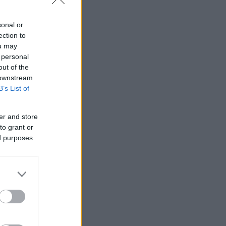
sonal or
ection to
ou may
 personal
out of the
 downstream
B’s List of
er and store
to grant or
ed purposes
τοί
οδό Αμερικής