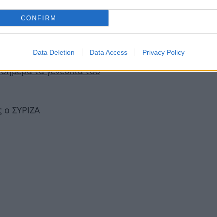
CONFIRM
θήνας
Data Deletion
Data Access
Privacy Policy
 σήμερα τα γενέθλιά του
 ο ΣΥΡΙΖΑ