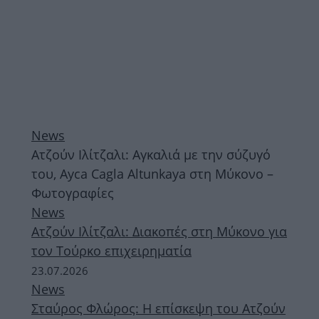
News
Ατζούν Ιλίτζαλι: Αγκαλιά με την σύζυγό
του, Ayca Cagla Altunkaya στη Μύκονο –
Φωτογραφίες
News
Ατζούν Ιλίτζαλι: Διακοπές στη Μύκονο για
τον Τούρκο επιχειρηματία
23.07.2026
News
Σταύρος Φλώρος: Η επίσκεψη του Ατζούν