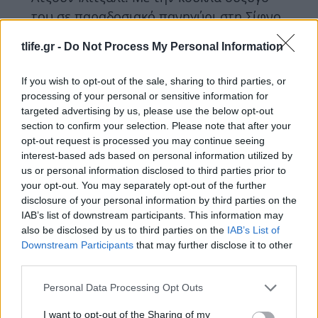
του σε παραδοσιακό πανηγύρι στη Σίφνο
– Αποκλειστικά βίντεο
tlife.gr -
Do Not Process My Personal Information
ΔΙΑΦΗΜΙΣΗ
If you wish to opt-out of the sale, sharing to third parties, or
processing of your personal or sensitive information for
targeted advertising by us, please use the below opt-out
section to confirm your selection. Please note that after your
opt-out request is processed you may continue seeing
interest-based ads based on personal information utilized by
us or personal information disclosed to third parties prior to
your opt-out. You may separately opt-out of the further
disclosure of your personal information by third parties on the
IAB’s list of downstream participants. This information may
also be disclosed by us to third parties on the
IAB’s List of
Downstream Participants
that may further disclose it to other
third parties.
News
Please note that this website/app uses one or more Google
Personal Data Processing Opt Outs
Ατζούν Ιλιτζαλί: Η πρώτη ανάρτηση μετά
services and may gather and store information including but
τον γάμο του με την 25χρονη σύντροφό
not limited to your visit or usage behaviour. You may click to
I want to opt-out of the Sharing of my