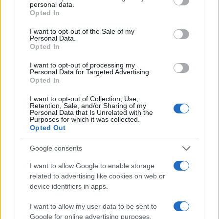
personal data.
grant or deny consent to Google and its third-party tags to
του – «Η ζωή είναι ωραία όταν την
Opted In
use your data for below specified purposes in below Google
μοιράζεσαι»
consent section.
I want to opt-out of the Sale of my
06.09.2024
Personal Data.
Opted In
News
Ατζούν Ιλιτζαλί: Ο Γιώργος Λιανός και η
I want to opt-out of processing my
Personal Data for Targeted Advertising.
σύζυγός του καλεσμένοι στον γάμο – Ο
Opted In
ξέφρενος χορός της 25χρονης νύφης
I want to opt-out of Collection, Use,
05.09.2024
Retention, Sale, and/or Sharing of my
Personal Data that Is Unrelated with the
News
Purposes for which it was collected.
Opted Out
Ατζούν Ιλίτζαλι: Ποια είναι η 25χρονη
που παντρεύτηκε – Οι τρεις
Google consents
προηγούμενες γυναίκες που τον
I want to allow Google to enable storage
οδήγησαν στον γάμο
related to advertising like cookies on web or
05.09.2024
device identifiers in apps.
News
I want to allow my user data to be sent to
Ατζούν Ιλιτζαλί: Νέες φωτογραφίες και
Google for online advertising purposes.