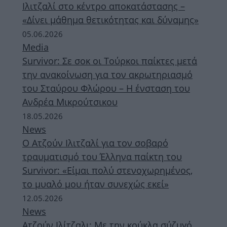
Ιλιτζαλί στο κέντρο αποκατάστασης –
«Δίνει μάθημα θετικότητας και δύναμης»
05.06.2026
Media
Survivor: Σε σοκ οι Τούρκοι παίκτες μετά
την ανακοίνωση για τον ακρωτηριασμό
του Σταύρου Φλώρου – Η ένσταση του
Ανδρέα Μικρούτσικου
18.05.2026
News
Ο Ατζούν Ιλιτζαλί για τον σοβαρό
τραυματισμό του Έλληνα παίκτη του
Survivor: «Είμαι πολύ στενοχωρημένος,
το μυαλό μου ήταν συνεχώς εκεί»
12.05.2026
News
Ατζούν Ιλίτζαλι: Με την κούκλα σύζυγό