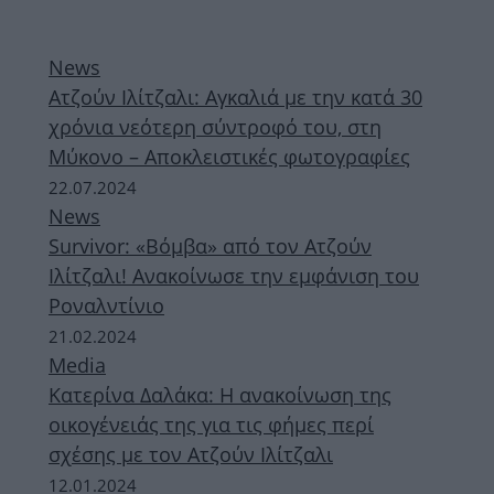
News
Ατζούν Ιλίτζαλι: Αγκαλιά με την κατά 30
χρόνια νεότερη σύντροφό του, στη
Μύκονο – Αποκλειστικές φωτογραφίες
22.07.2024
News
Survivor: «Βόμβα» από τον Ατζούν
Ιλίτζαλι! Ανακοίνωσε την εμφάνιση του
Ροναλντίνιο
21.02.2024
Media
Κατερίνα Δαλάκα: Η ανακοίνωση της
οικογένειάς της για τις φήμες περί
σχέσης με τον Ατζούν Ιλίτζαλι
12.01.2024