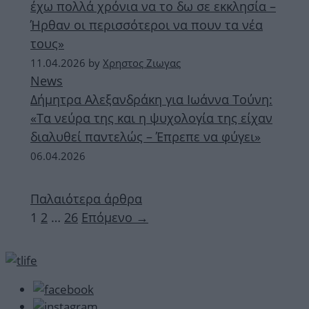
έχω πολλά χρόνια να το δω σε εκκλησία –
Ήρθαν οι περισσότεροι να πουν τα νέα
τους»
11.04.2026
by
Χρηστος Ζιωγας
News
Δήμητρα Αλεξανδράκη για Ιωάννα Τούνη:
«Τα νεύρα της και η ψυχολογία της είχαν
διαλυθεί παντελώς – Έπρεπε να φύγει»
06.04.2026
Παλαιότερα άρθρα
Σελίδα
Σελίδα
Σελίδα
1
2
…
26
Επόμενο
→