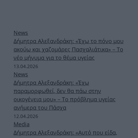
News
Δήμητρα Αλεξανδράκη: «Έχω το πόνο μου
ακούω και χαζομάρες Πασχαλιάτικα» – Το
νέο μήνυμα για το θέμα υγείας
13.04.2026
News
Δήμητρα Αλεξανδράκη: «Έχω
παραμορφωθεί, δεν θα πάω στην
οικογένεια μου» – Το πρόβλημα υγείας
ανήμερα του Πάσχα
12.04.2026
Media
Δήμητρα Αλεξανδράκη: «Αυτό που είδα,