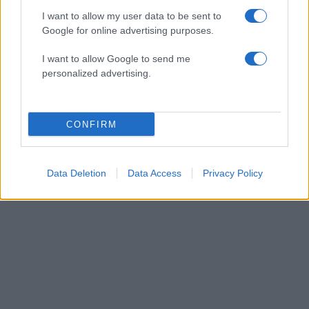
Δήμητρα Αλεξανδράκη: «Με έχει
I want to allow my user data to be sent to
Google for online advertising purposes.
τυφλώσει ο έρωτας, είχα ξεχάσει πως
είναι»
I want to allow Google to send me
18.04.2026
personalized advertising.
News
Δήμητρα Αλεξανδράκη: «Η Ιωάννα Τούνη
CONFIRM
δεν έχει συνειδητοποιήσει τη νίκη της» –
Η αποκάλυψη για την προσωπική της ζωή
Data Deletion
Data Access
Privacy Policy
ΔΙΑΦΗΜΙΣΗ