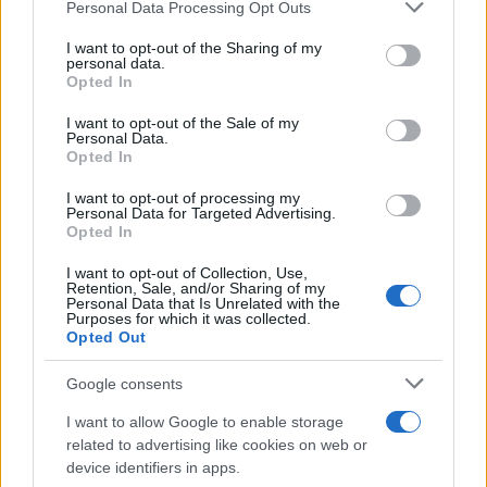
Please note that this website/app uses one or more Google
Personal Data Processing Opt Outs
services and may gather and store information including but
Media
not limited to your visit or usage behaviour. You may click to
I want to opt-out of the Sharing of my
personal data.
Δήμητρα Αλεξανδράκη για Κώστα Τσουρό:
grant or deny consent to Google and its third-party tags to
Opted In
use your data for below specified purposes in below Google
«Δεν επικοινώνησε μαζί μου, για ποιον
consent section.
I want to opt-out of the Sale of my
λόγο να το κάνει;»
Personal Data.
Opted In
11.05.2026
Media
I want to opt-out of processing my
Personal Data for Targeted Advertising.
Συγκλονίζει η Δήμητρα Αλεξανδράκη για
Opted In
τις εξαρτήσεις: «Καταστράφηκα από το
I want to opt-out of Collection, Use,
αλκοόλ – Σιχάθηκα τον εαυτό μου»
Retention, Sale, and/or Sharing of my
Personal Data that Is Unrelated with the
11.05.2026
Purposes for which it was collected.
Media
Opted Out
Δήμητρα Αλεξανδράκη για Κώστα Τσουρό:
Google consents
«Είναι ασέβαστος – Δεν θα έπρεπε να
είναι στην ελληνική τηλεόραση»
I want to allow Google to enable storage
related to advertising like cookies on web or
21.04.2026
device identifiers in apps.
Media