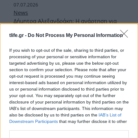
07.07.2026
News
Δήμητρα Αλεξανδράκη: Η ανάρτηση για
την απουσία της από τα social media –
tlife.gr -
Do Not Process My Personal Information
«Σπάσανε αγγειάκια από τη πίεσή μου, με
βλέπω να παθαίνω εγκεφαλικό»
If you wish to opt-out of the sale, sharing to third parties, or
processing of your personal or sensitive information for
ΔΙΑΦΗΜΙΣΗ
targeted advertising by us, please use the below opt-out
section to confirm your selection. Please note that after your
opt-out request is processed you may continue seeing
interest-based ads based on personal information utilized by
us or personal information disclosed to third parties prior to
your opt-out. You may separately opt-out of the further
disclosure of your personal information by third parties on the
IAB’s list of downstream participants. This information may
also be disclosed by us to third parties on the
IAB’s List of
Downstream Participants
that may further disclose it to other
third parties.