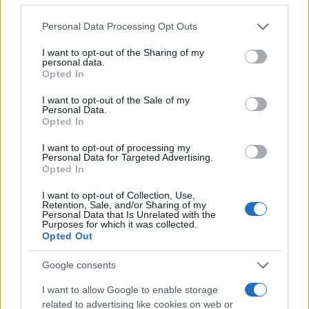
Please note that this website/app uses one or more Google
Personal Data Processing Opt Outs
News
services and may gather and store information including but
Ελεονώρα Μελέτη: Η φάρσα από τον
not limited to your visit or usage behaviour. You may click to
I want to opt-out of the Sharing of my
personal data.
grant or deny consent to Google and its third-party tags to
σύζυγό της, Θοδωρή Μαροσούλη και η
Opted In
use your data for below specified purposes in below Google
αντίδρασή της – «Είμαι έξαλλη, δεν το
consent section.
I want to opt-out of the Sale of my
πιστεύω»
Personal Data.
Opted In
20.06.2026
News
I want to opt-out of processing my
Personal Data for Targeted Advertising.
Ελεονώρα Μελέτη: «Για όνομα του Θεού!
Opted In
Είναι χυδαίο ανήλικα παιδιά να γίνονται
I want to opt-out of Collection, Use,
influencers με τους περήφανους γονείς
Retention, Sale, and/or Sharing of my
Personal Data that Is Unrelated with the
να χειροκροτούν»
Purposes for which it was collected.
Opted Out
17.06.2026
Media
Google consents
Ελεονώρα Μελέτη: «Έχω δεχθεί
I want to allow Google to enable storage
κακόβουλα σχόλια λόγω της ηλικιακής
related to advertising like cookies on web or