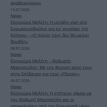
αναδεικνύουν»
13.07.2026
News
Ελεονώρα Μελέτη: Η μεγάλη νίκη στο
Ευρωκοινοβούλιο για τις γυναίκες της
Κύπρου – «Ο πόνος τους δεν θα μείνει
βουβός»
08.07.2026
News
Ελεονώρα Μελέτη – Θοδωρής
Μαροσούλης: Με την 8χρονη κόρη τους
στην Επίδαυρο για τους «Πέρσες»
06.07.2026
News
Ελεονώρα Μελέτη: Η επέτειος γάμου με
τον Θοδωρή Μαροσούλη και οι
αποκαλύψεις από την ξεχωριστή μέρα