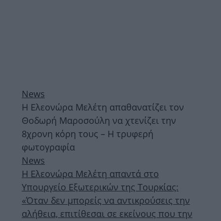
News
Η Ελεονώρα Μελέτη απαθανατίζει τον
Θοδωρή Μαροσούλη να χτενίζει την
8χρονη κόρη τους – Η τρυφερή
φωτογραφία
News
Η Ελεονώρα Μελέτη απαντά στο
Υπουργείο Εξωτερικών της Τουρκίας:
«Όταν δεν μπορείς να αντικρούσεις την
αλήθεια, επιτίθεσαι σε εκείνους που την