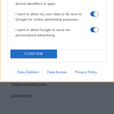
διαφοράς με τον σύζυγό μου»
device identifiers in apps.
09.06.2026
I want to allow my user data to be sent to
News
Google for online advertising purposes.
Ελεονώρα Μελέτη: Το βίντεο με τον
Θοδωρή Μαροσούλη και την 8χρονη κόρη
I want to allow Google to send me
personalized advertising.
τους αγκαλιά στην πισίνα
08.06.2026
News
CONFIRM
Η Ελεονώρα Μελέτη στο TLIFE: Τα δύο
χρόνια στην Ευρωβουλή, ο σύζυγός της
και η αποκάλυψη – «Απέρριψα την
Data Deletion
Data Access
Privacy Policy
εκπομπή και την έκανε άλλη
παρουσιάστρια»
ΔΙΑΦΗΜΙΣΗ