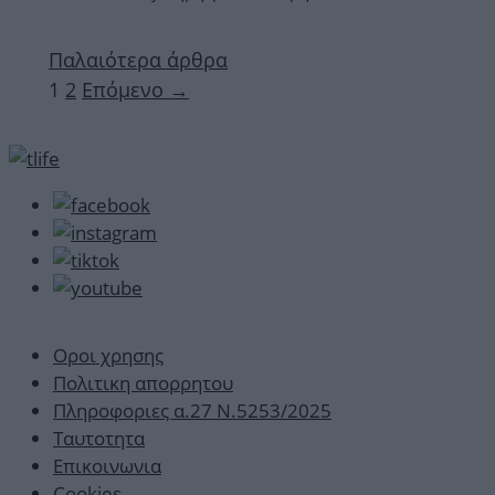
Παλαιότερα άρθρα
Σελίδα
Σελίδα
1
2
Επόμενο
→
Οροι χρησης
Πολιτικη απορρητου
Πληροφοριες α.27 Ν.5253/2025
Ταυτοτητα
Επικοινωνια
Cookies