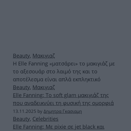
Beauty
,
Μακιγιαζ
H Elle Fanning «ματσάρει» το μακιγιάζ με
το αξεσουάρ στο λαιμό της και το
αποτέλεσμα είναι απλά εκπληκτικό
Beauty
,
Μακιγιαζ
Elle Fanning: Το soft glam μακιγιάζ της
που αναδεικνύει τη φυσική της ομορφιά
13.11.2025
by
Δημητρα Γκασιαμη
Beauty
,
Celebrities
Elle Fanning: Με pixie σε jet black και