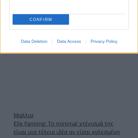
Η Elle Fanning ποζάρει για την Cartier με
το iconic στιλ της Grace Kelly
CONFIRM
ΔΙΑΦΗΜΙΣΗ
Data Deletion
Data Access
Privacy Policy
Μαλλια
Elle Fanning: Το minimal χτένισμά της
είναι μια τέλεια ιδέα αν είσαι καλεσμένη