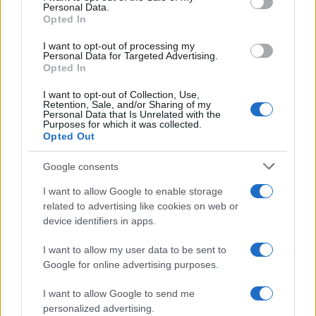
Personal Data.
25.02.2025
by
Δημητρα Γκασιαμη
Opted In
Celebrities
I want to opt-out of processing my
Elle Fanning: Το red carpet style της
Personal Data for Targeted Advertising.
Opted In
γίνεται όλο και καλύτερο! Ποιος
σχεδιαστής κρύβεται πίσω από αυτό
I want to opt-out of Collection, Use,
Retention, Sale, and/or Sharing of my
09.01.2025
by
Σοφια Σουζα
Personal Data that Is Unrelated with the
Purposes for which it was collected.
Celebrities
,
Μαλλια
Opted Out
Elle Fanning: Εμφανίστηκε στα Tony
Awards με ρετρό bob και είναι ότι
Google consents
ωραιότερο έχουμε δει τελευταία
I want to allow Google to enable storage
17.06.2024
related to advertising like cookies on web or
by
Δημητρα Γκασιαμη
device identifiers in apps.
Celebrities
,
Μαλλια
Elle Fanning: Μόλις έκοψε τα μαλλιά της
I want to allow my user data to be sent to
στο ωραιότερο bob της σεζόν
Google for online advertising purposes.
28.03.2024
by
Δημητρα Γκασιαμη
I want to allow Google to send me
Fashion
personalized advertising.