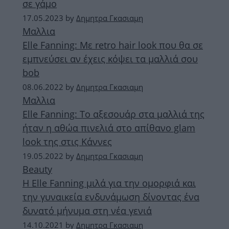
σε γάμο
17.05.2023
by
Δημητρα Γκασιαμη
Μαλλια
Elle Fanning: Με retro hair look που θα σε
εμπνεύσει αν έχεις κόψει τα μαλλιά σου
bob
08.06.2022
by
Δημητρα Γκασιαμη
Μαλλια
Elle Fanning: Το αξεσουάρ στα μαλλιά της
ήταν η αθώα πινελιά στο απίθανο glam
look της στις Κάννες
19.05.2022
by
Δημητρα Γκασιαμη
Beauty
H Elle Fanning μιλά για την ομορφιά και
την γυναικεία ενδυνάμωση δίνοντας ένα
δυνατό μήνυμα στη νέα γενιά
14.10.2021
by
Δημητρα Γκασιαμη