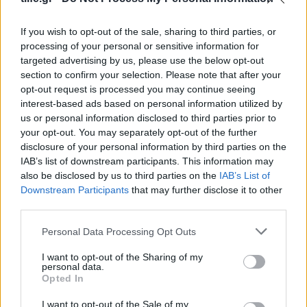
επόμενους μήνες
If you wish to opt-out of the sale, sharing to third parties, or
processing of your personal or sensitive information for
ΔΙΑΦΗΜΙΣΗ
targeted advertising by us, please use the below opt-out
section to confirm your selection. Please note that after your
opt-out request is processed you may continue seeing
interest-based ads based on personal information utilized by
us or personal information disclosed to third parties prior to
your opt-out. You may separately opt-out of the further
disclosure of your personal information by third parties on the
IAB’s list of downstream participants. This information may
also be disclosed by us to third parties on the
IAB’s List of
Downstream Participants
that may further disclose it to other
third parties.
Please note that this website/app uses one or more Google
Personal Data Processing Opt Outs
services and may gather and store information including but
Beauty
,
Celebrities
not limited to your visit or usage behaviour. You may click to
I want to opt-out of the Sharing of my
Elle Fanning: Στα SAG Awards υιοθέτησε
personal data.
grant or deny consent to Google and its third-party tags to
Opted In
μία από τις μεγαλύτερες τάσεις της
use your data for below specified purposes in below Google
consent section.
άνοιξης
I want to opt-out of the Sale of my