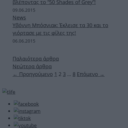
βλέποντας το “50 Shades of Grey”!
09.06.2015
News
Υβόννη Μπόσνιακ: Έκλεισε τα 30 και το
γιόρτασε με τις φίλες της!
06.06.2015
Παλαιότερα άρθρα
Νεώτερα άρθρα
Σελίδα
Σελίδα
Σελίδα
Σελίδα
←
Προηγούμενο
1
2
3
…
8
Επόμενο
→