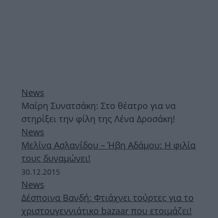
News
Μαίρη Συνατσάκη: Στο θέατρο για να
στηρίξει την φίλη της Λένα Δροσάκη!
News
Mελίνα Ασλανίδου – Ήβη Αδάμου: Η φιλία
τους δυναμώνει!
30.12.2015
News
Δέσποινα Βανδή: Φτιάχνει τούρτες για το
χριστουγεννιάτικο bazaar που ετοιμάζει!