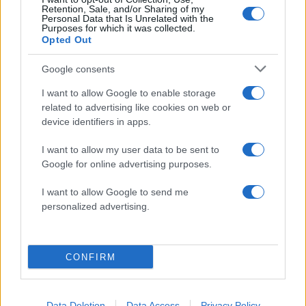
Retention, Sale, and/or Sharing of my
Eλευθερία Παντελιδάκη: Το bachelor party
Personal Data that Is Unrelated with the
Purposes for which it was collected.
με τις φίλες της λίγο πριν από τον γάμο!
Opted Out
27.07.2015
News
Google consents
Μαίρη Συνατσάκη – Ντορέττα
I want to allow Google to enable storage
Παπαδημητρίου: Αχώριστες και στις
related to advertising like cookies on web or
device identifiers in apps.
διακοπές!
24.07.2015
I want to allow my user data to be sent to
News
Google for online advertising purposes.
Κατερίνα Κόκλα: Διακοπές με τις φίλες
I want to allow Google to send me
της στην Τζια!
personalized advertising.
ΔΙΑΦΗΜΙΣΗ
CONFIRM
Data Deletion
Data Access
Privacy Policy