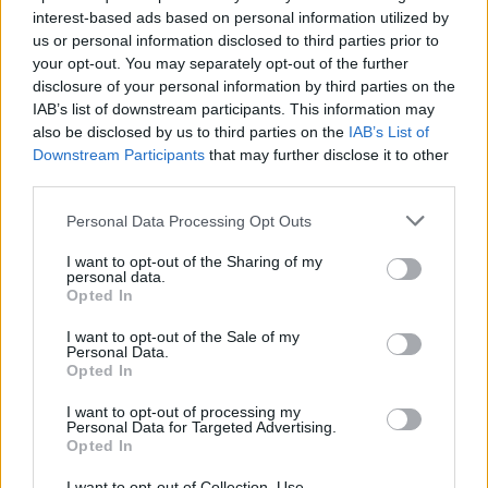
interest-based ads based on personal information utilized by
us or personal information disclosed to third parties prior to
your opt-out. You may separately opt-out of the further
disclosure of your personal information by third parties on the
IAB’s list of downstream participants. This information may
also be disclosed by us to third parties on the
IAB’s List of
Downstream Participants
that may further disclose it to other
third parties.
Please note that this website/app uses one or more Google
Personal Data Processing Opt Outs
services and may gather and store information including but
News
not limited to your visit or usage behaviour. You may click to
I want to opt-out of the Sharing of my
Κωνσταντίνα Σπυροπούλου: Για καφέ με
personal data.
grant or deny consent to Google and its third-party tags to
Opted In
τις φίλες της, λίγο πριν την πρεμιέρα!
use your data for below specified purposes in below Google
consent section.
08.10.2015
I want to opt-out of the Sale of my
Personal Data.
Σχεσεις
Opted In
5 λάθη που μπορεί να σε αφήσουν χωρίς
I want to opt-out of processing my
αληθινούς φίλους!
Personal Data for Targeted Advertising.
Opted In
16.09.2015
News
I want to opt-out of Collection, Use,