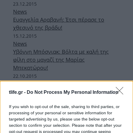
23.12.2015
News
Ευαγγελία Αραβανή: Έτσι πέρασε το
χθεσινό της βράδυ!
15.12.2015
News
Υβόννη Μπόσνιακ: Βόλτα με καλή της
φίλη στο μαγαζί της Μαρίας
Μπεκατώρου!
22.10.2015
News
Έλενα Παπαβασιλείου: Ταξίδι στη Νέα
tlife.gr -
Do Not Process My Personal Information
Υόρκη!
If you wish to opt-out of the sale, sharing to third parties, or
processing of your personal or sensitive information for
ΔΙΑΦΗΜΙΣΗ
targeted advertising by us, please use the below opt-out
section to confirm your selection. Please note that after your
opt-out request is processed you may continue seeing