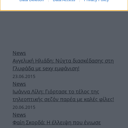
News
Αγγελική Ηλιάδη: Νύχτα διασκέδασης στη
Γλυφάδα με sexy εμφάνιση!
23.06.2015
News
Ιωάννα Λίλη: Γιόρτασε το τέλος της
τηλεοπτικής σεζόν παρέα με καλές φίλες!
20.06.2015
News
Φαίη Σκορδά: Η έλλειψη που ένιωσε